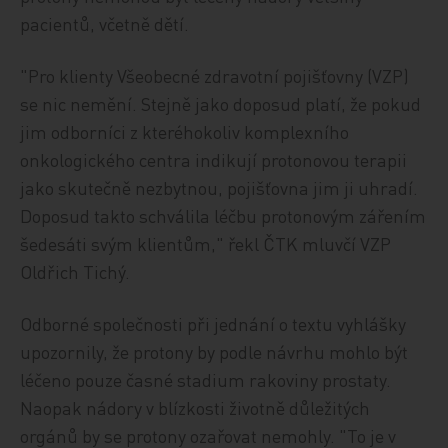
pacientů, včetně dětí.
"Pro klienty Všeobecné zdravotní pojišťovny (VZP)
se nic nemění. Stejně jako doposud platí, že pokud
jim odborníci z kteréhokoliv komplexního
onkologického centra indikují protonovou terapii
jako skutečně nezbytnou, pojišťovna jim ji uhradí.
Doposud takto schválila léčbu protonovým zářením
šedesáti svým klientům," řekl ČTK mluvčí VZP
Oldřich Tichý.
Odborné společnosti při jednání o textu vyhlášky
upozornily, že protony by podle návrhu mohlo být
léčeno pouze časné stadium rakoviny prostaty.
Naopak nádory v blízkosti životně důležitých
orgánů by se protony ozařovat nemohly. "To je v