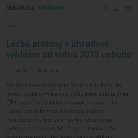
Přeskočit na obsah
Články
Léčba protony v úhradové
vyhlášce od ledna 2015 nebude
3 minuty čtení
12. 12. 2014
Ministerstvo zdravotnictví zahrne tuto léčbu do
novely, která by měla vyjít v půli roku, sdělila dnes
ČTK mluvčí pražského protonového centra Iva
Taťounová. Informaci o odkladu poskytlo
ministerstvo s tím, že v návrhu vyhlášky se
vyskytla nepřesnost, která by znamenala, že
protony nemohou být léčeny nádory většiny