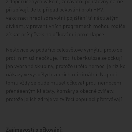
z doporučených vakcín, zdravotní pojišťovny na ně
přispívají. Je to případ očkování proti HPV,
vakcinaci hradí zdravotní pojišťění třináctiletým
dívkám, v preventivních programech mohou rodiče
získat příspěvek na očkování i pro chlapce.
Neštovice se podařilo celosvětově vymýtit, proto se
proti nim už neočkuje. Proti tuberkulóze se očkují
jen vybrané skupiny, protože u této nemoci je riziko
nákazy ve vyspělých zemích minimální. Naproti
tomu vždy se bude muset očkovat proti nemocem
přenášeným klíšťaty, komáry a obecně zvířaty,
protože jejich zdroje ve zvířecí populaci přetrvávají.
Zajímavosti o očkování: