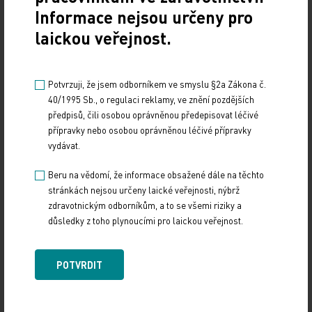
vakcínami.
Informace nejsou určeny pro
laickou veřejnost.
Díky očkování klesá užívání antibiotik, čímž se
snižuje zátěž organismu.
Potvrzuji, že jsem odborníkem ve smyslu §2a Zákona č.
40/1995 Sb., o regulaci reklamy, ve znění pozdějších
předpisů, čili osobou oprávněnou předepisovat léčivé
Zdroj: Česká vakcinologická společnost
přípravky nebo osobou oprávněnou léčivé přípravky
vydávat.
J.E.Purkyně
Beru na vědomí, že informace obsažené dále na těchto
ČTK
stránkách nejsou určeny laické veřejnosti, nýbrž
zdravotnickým odborníkům, a to se všemi riziky a
důsledky z toho plynoucími pro laickou veřejnost.
Zdroj: ČTK
Z REGIONŮ
POTVRDIT
Sdílejte článek