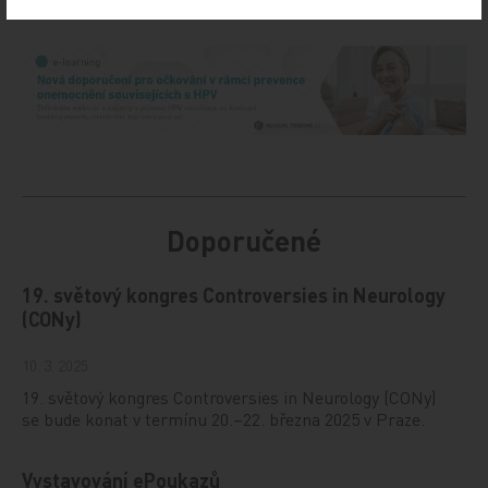
Doporučené
19. světový kongres Controversies in Neurology
(CONy)
10. 3. 2025
19. světový kongres Controversies in Neurology (CONy)
se bude konat v termínu 20.–22. března 2025 v Praze.
Vystavování ePoukazů