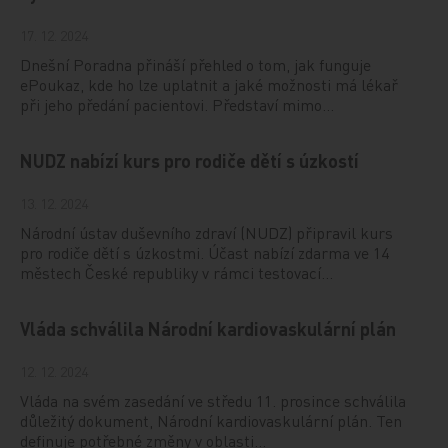
17. 12. 2024
Dnešní Poradna přináší přehled o tom, jak funguje
ePoukaz, kde ho lze uplatnit a jaké možnosti má lékař
při jeho předání pacientovi. Představí mimo…
NUDZ nabízí kurs pro rodiče dětí s úzkostí
13. 12. 2024
Národní ústav duševního zdraví (NUDZ) připravil kurs
pro rodiče dětí s úzkostmi. Účast nabízí zdarma ve 14
městech České republiky v rámci testovací…
Vláda schválila Národní kardiovaskulární plán
12. 12. 2024
Vláda na svém zasedání ve středu 11. prosince schválila
důležitý dokument, Národní kardiovaskulární plán. Ten
definuje potřebné změny v oblasti…