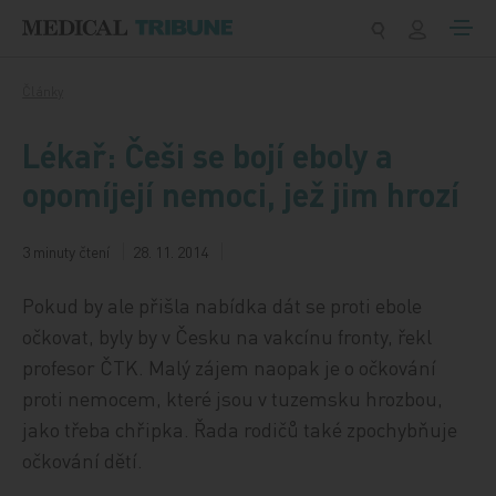
Přeskočit na obsah
Články
Lékař: Češi se bojí eboly a
opomíjejí nemoci, jež jim hrozí
3 minuty čtení
28. 11. 2014
Pokud by ale přišla nabídka dát se proti ebole
očkovat, byly by v Česku na vakcínu fronty, řekl
profesor ČTK. Malý zájem naopak je o očkování
proti nemocem, které jsou v tuzemsku hrozbou,
jako třeba chřipka. Řada rodičů také zpochybňuje
očkování dětí.