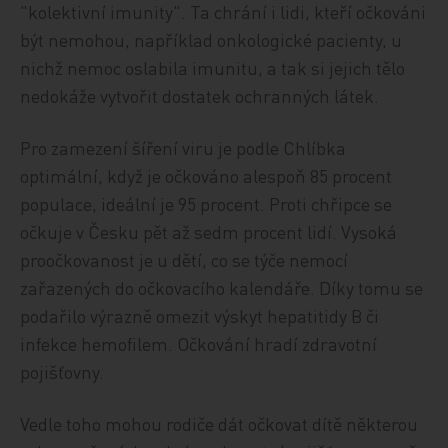
"kolektivní imunity". Ta chrání i lidi, kteří očkováni
být nemohou, například onkologické pacienty, u
nichž nemoc oslabila imunitu, a tak si jejich tělo
nedokáže vytvořit dostatek ochranných látek.
Pro zamezení šíření viru je podle Chlíbka
optimální, když je očkováno alespoň 85 procent
populace, ideální je 95 procent. Proti chřipce se
očkuje v Česku pět až sedm procent lidí. Vysoká
proočkovanost je u dětí, co se týče nemocí
zařazených do očkovacího kalendáře. Díky tomu se
podařilo výrazně omezit výskyt hepatitidy B či
infekce hemofilem. Očkování hradí zdravotní
pojišťovny.
Vedle toho mohou rodiče dát očkovat dítě některou