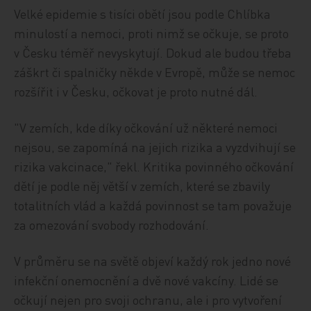
Velké epidemie s tisíci obětí jsou podle Chlíbka
minulostí a nemoci, proti nimž se očkuje, se proto
v Česku téměř nevyskytují. Dokud ale budou třeba
záškrt či spalničky někde v Evropě, může se nemoc
rozšířit i v Česku, očkovat je proto nutné dál.
"V zemích, kde díky očkování už některé nemoci
nejsou, se zapomíná na jejich rizika a vyzdvihují se
rizika vakcinace," řekl. Kritika povinného očkování
dětí je podle něj větší v zemích, které se zbavily
totalitních vlád a každá povinnost se tam považuje
za omezování svobody rozhodování.
V průměru se na světě objeví každý rok jedno nové
infekční onemocnění a dvě nové vakcíny. Lidé se
očkují nejen pro svoji ochranu, ale i pro vytvoření