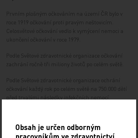
Prvním plošným očkováním na území ČR bylo v
roce 1919 očkování proti pravým neštovicím.
Celosvětové očkování vedlo k vymýcení nemoci a
ukončení očkování v roce 1979.
Podle Světové zdravotnické organizace očkování
zachrání ročně tři miliony životů po celém světě.
Podle Světové zdravotnické organizace ochrání
očkování každý rok po celém světě na 750.000 dětí
před trvalými následky infekčních nemocí.
Očkování kombinovanou vakcínou nepředstavuje
pro dětský organismus z hlediska nežádoucích
Obsah je určen odborným
reakcí větší zátěž než očkování jednotlivými
pracovníkům ve zdravotnictví.