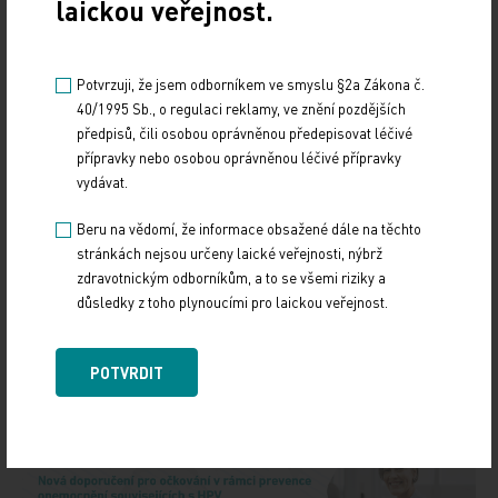
laickou veřejnost.
Potvrzuji, že jsem odborníkem ve smyslu §2a Zákona č.
40/1995 Sb., o regulaci reklamy, ve znění pozdějších
předpisů, čili osobou oprávněnou předepisovat léčivé
přípravky nebo osobou oprávněnou léčivé přípravky
vydávat.
Beru na vědomí, že informace obsažené dále na těchto
Zdroj: ČTK
stránkách nejsou určeny laické veřejnosti, nýbrž
zdravotnickým odborníkům, a to se všemi riziky a
důsledky z toho plynoucími pro laickou veřejnost.
Z REGIONŮ
Sdílejte článek
POTVRDIT