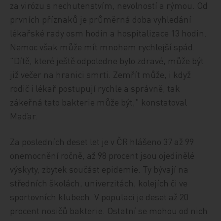
za virózu s nechutenstvím, nevolností a rýmou. Od
prvních příznaků je průměrná doba vyhledání
lékařské rady osm hodin a hospitalizace 13 hodin.
Nemoc však může mít mnohem rychlejší spád.
"Dítě, které ještě odpoledne bylo zdravé, může být
již večer na hranici smrti. Zemřít může, i když
rodič i lékař postupují rychle a správně, tak
zákeřná tato bakterie může být," konstatoval
Maďar.
Za posledních deset let je v ČR hlášeno 37 až 99
onemocnění ročně, až 98 procent jsou ojedinělé
výskyty, zbytek součást epidemie. Ty bývají na
středních školách, univerzitách, kolejích či ve
sportovních klubech. V populaci je deset až 20
procent nosičů bakterie. Ostatní se mohou od nich