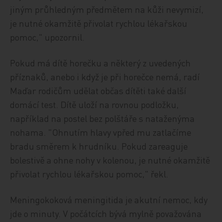
jiným průhledným předmětem na kůži nevymizí,
je nutné okamžitě přivolat rychlou lékařskou
pomoc," upozornil.
Pokud má dítě horečku a některý z uvedených
příznaků, anebo i když je při horečce nemá, radí
Maďar rodičům udělat občas dítěti také další
domácí test. Dítě uloží na rovnou podložku,
například na postel bez polštáře s nataženýma
nohama. "Ohnutím hlavy vpřed mu zatlačíme
bradu směrem k hrudníku. Pokud zareaguje
bolestivě a ohne nohy v kolenou, je nutné okamžitě
přivolat rychlou lékařskou pomoc," řekl.
Meningokoková meningitida je akutní nemoc, kdy
jde o minuty. V počátcích bývá mylně považována