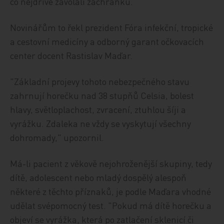
co nejdříve zavolali záchranku.
Novinářům to řekl prezident Fóra infekční, tropické
a cestovní medicíny a odborný garant očkovacích
center docent Rastislav Maďar.
"Základní projevy tohoto nebezpečného stavu
zahrnují horečku nad 38 stupňů Celsia, bolest
hlavy, světloplachost, zvracení, ztuhlou šíji a
vyrážku. Zdaleka ne vždy se vyskytují všechny
dohromady," upozornil.
Má-li pacient z věkově nejohroženější skupiny, tedy
dítě, adolescent nebo mladý dospělý alespoň
některé z těchto příznaků, je podle Maďara vhodné
udělat svépomocný test. "Pokud má dítě horečku a
objeví se vyrážka, která po zatlačení sklenicí či