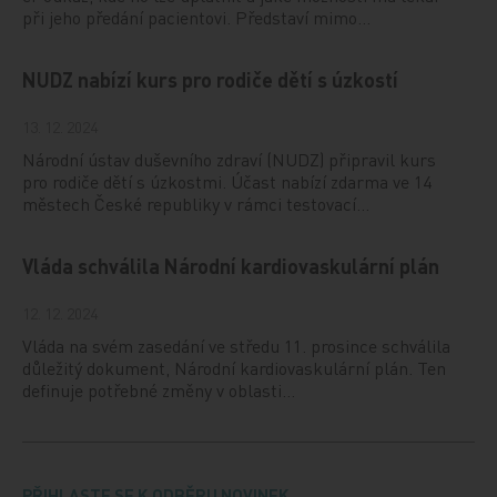
při jeho předání pacientovi. Představí mimo…
NUDZ nabízí kurs pro rodiče dětí s úzkostí
13. 12. 2024
Národní ústav duševního zdraví (NUDZ) připravil kurs
pro rodiče dětí s úzkostmi. Účast nabízí zdarma ve 14
městech České republiky v rámci testovací…
Vláda schválila Národní kardiovaskulární plán
12. 12. 2024
Vláda na svém zasedání ve středu 11. prosince schválila
důležitý dokument, Národní kardiovaskulární plán. Ten
definuje potřebné změny v oblasti…
PŘIHLASTE SE K ODBĚRU NOVINEK.