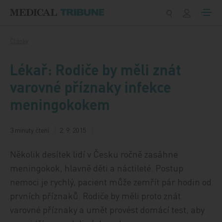
Přeskočit na obsah
Články
Lékař: Rodiče by měli znát
varovné příznaky infekce
meningokokem
3 minuty čtení
2. 9. 2015
Několik desítek lidí v Česku ročně zasáhne
meningokok, hlavně děti a náctileté. Postup
nemoci je rychlý, pacient může zemřít pár hodin od
prvních příznaků. Rodiče by měli proto znát
varovné příznaky a umět provést domácí test, aby