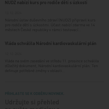
NUDZ nabízí kurs pro rodiče dětí s úzkostí
13. 12. 2024
Národní ústav duševního zdraví (NUDZ) připravil kurs
pro rodiče dětí s úzkostmi. Účast nabízí zdarma ve 14
městech České republiky v rámci testovací…
Vláda schválila Národní kardiovaskulární plán
12. 12. 2024
Vláda na svém zasedání ve středu 11. prosince schválila
důležitý dokument, Národní kardiovaskulární plán. Ten
definuje potřebné změny v oblasti…
PŘIHLASTE SE K ODBĚRU NOVINEK.
Udržujte si přehled