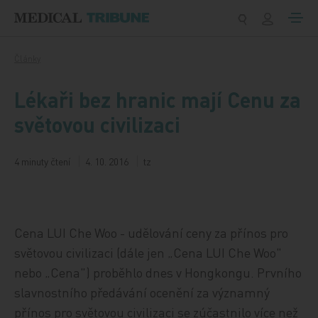
Přeskočit na obsah
Články
Lékaři bez hranic mají Cenu za
světovou civilizaci
4 minuty čtení
4. 10. 2016
tz
Cena LUI Che Woo - udělování ceny za přínos pro
světovou civilizaci (dále jen „Cena LUI Che Woo"
nebo „Cena") proběhlo dnes v Hongkongu. Prvního
slavnostního předávání ocenění za významný
přínos pro světovou civilizaci se zúčastnilo více než