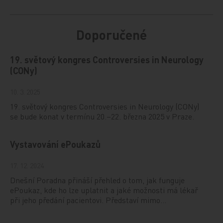
Doporučené
19. světový kongres Controversies in Neurology
(CONy)
10. 3. 2025
19. světový kongres Controversies in Neurology (CONy)
se bude konat v termínu 20.–22. března 2025 v Praze.
Vystavování ePoukazů
17. 12. 2024
Dnešní Poradna přináší přehled o tom, jak funguje
ePoukaz, kde ho lze uplatnit a jaké možnosti má lékař
při jeho předání pacientovi. Představí mimo…