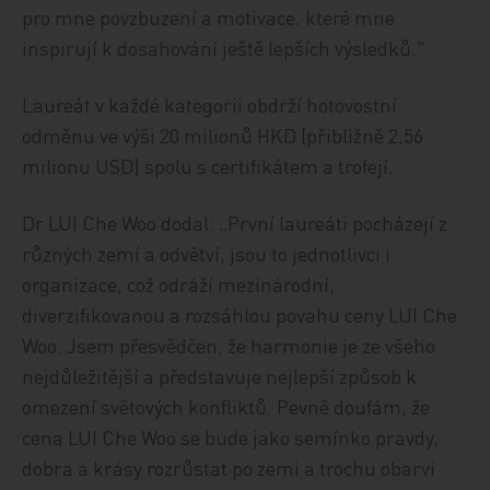
pro mne povzbuzení a motivace, které mne
inspirují k dosahování ještě lepších výsledků."
Laureát v každé kategorii obdrží hotovostní
odměnu ve výši 20 milionů HKD (přibližně 2,56
milionu USD) spolu s certifikátem a trofejí.
Dr LUI Che Woo dodal: „První laureáti pocházejí z
různých zemí a odvětví, jsou to jednotlivci i
organizace, což odráží mezinárodní,
diverzifikovanou a rozsáhlou povahu ceny LUI Che
Woo. Jsem přesvědčen, že harmonie je ze všeho
nejdůležitější a představuje nejlepší způsob k
omezení světových konfliktů. Pevně doufám, že
cena LUI Che Woo se bude jako semínko pravdy,
dobra a krásy rozrůstat po zemi a trochu obarví