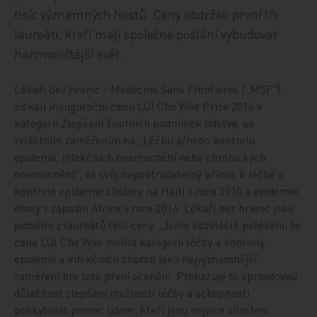
tisíc významných hostů. Ceny obdrželi první tři
laureáti, kteří mají společné poslání vybudovat
harmoničtější svět.
Lékaři bez hranic - Medecins Sans Frontieres („MSF")-
získali inaugurační cenu LUI Che Woo Prize 2016 v
kategorii Zlepšení životních podmínek lidstva, se
zvláštním zaměřením na „Léčbu a/nebo kontrolu
epidemií, infekčních onemocnění nebo chronických
onemocnění", za svůj nepostradatelný přínos k léčbě a
kontrole epidemie cholery na Haiti v roce 2010 a epidemie
eboly v západní Africe v roce 2014. Lékaři bez hranic jsou
jedněmi z laureátů této ceny. „Jsme obzvláště potěšeni, že
cena LUI Che Woo zvolila kategorii léčby a kontroly
epidemií a infekčních chorob jako nejvýznamnější
zaměření pro toto první ocenění. Prokazuje to opravdovou
důležitost zlepšení možností léčby a schopnosti
poskytovat pomoc lidem, kteří jsou nejvíce ohroženi.