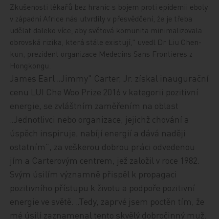
Zkušenosti lékařů bez hranic s bojem proti epidemii eboly
v západní Africe nás utvrdily v přesvědčení, že je třeba
udělat daleko více, aby světová komunita minimalizovala
obrovská rizika, která stále existují," uvedl Dr Liu Chen-
kun, prezident organizace Medecins Sans Frontieres z
Hongkongu.
James Earl „Jimmy" Carter, Jr. získal inaugurační
cenu LUI Che Woo Prize 2016 v kategorii pozitivní
energie, se zvláštním zaměřením na oblast
„Jednotlivci nebo organizace, jejichž chování a
úspěch inspiruje, nabíjí energií a dává naději
ostatním", za veškerou dobrou práci odvedenou
jím a Carterovým centrem, jež založil v roce 1982.
Svým úsilím významně přispěl k propagaci
pozitivního přístupu k životu a podpoře pozitivní
energie ve světě. „Tedy, zaprvé jsem poctěn tím, že
mé úsilí zaznamenal tento skvělý dobročinný muž.