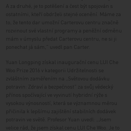
A za druhé, je to potěšení a čest být spojován s
ostatními, kteří obdrželi stejné ocenění. Máme za
to, že tento dar umožní Carterovu centru značně
rozvinout své vlastní programy a peněžní odměnu
mám v úmyslu předat Carterovu centru, ne si ji
ponechat já sám," uvedl pan Carter.
Yuan Longping získal inaugurační cenu LUI Che
Woo Prize 2016 v kategorii Udržitelnosti se
zvláštním zaměřením na „Světovou dodávku
potravin: Zdraví a bezpečnost" za svůj vědecký
přínos spočívající ve vyvinutí hybridní rýže s
vysokou výnosností, která se významnou měrou
přičinila k lepšímu zajištění stabilních dodávek
potravin ve světě. Profesor Yuan uvedl: „Jsem
velice rád, že jsem získal cenu LUI Che Woo. Je to