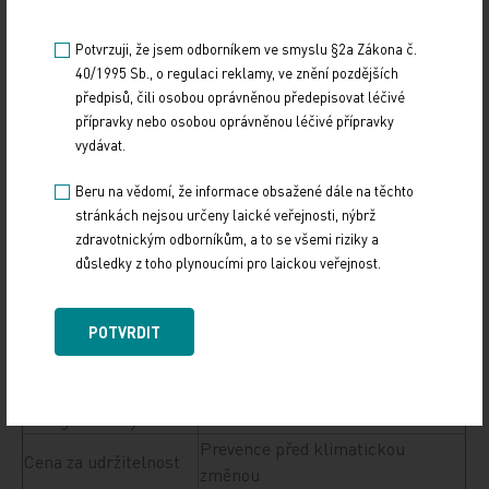
Trey Lee, klavíristka Yim Wan a paní Michelle Siu,
umělkyně se zdravotním postižením, aby do
Potvrzuji, že jsem odborníkem ve smyslu §2a Zákona č.
společnosti vnesli pozitivní energii a harmonii a
40/1995 Sb., o regulaci reklamy, ve znění pozdějších
pomohli vybudovat mírumilovný a milující svět.
předpisů, čili osobou oprávněnou předepisovat léčivé
přípravky nebo osobou oprávněnou léčivé přípravky
vydávat.
Cena LUI Che Woo je mezinárodní cenou za inovaci
pro různá odvětví. Byla založena s cílem reagovat
Beru na vědomí, že informace obsažené dále na těchto
na stále přítomné globální potřeby a výzvy. Cena
stránkách nejsou určeny laické veřejnosti, nýbrž
zdravotnickým odborníkům, a to se všemi riziky a
bude každoročně v každé kategorii zahrnovat
důsledky z toho plynoucími pro laickou veřejnost.
zvláštní oblast zaměření.
Zvláštní oblasti zaměření pro kategorie cen v roce
POTVRDIT
2017 jsou následující:
Kategorie ceny
Zvláštní oblast zaměření 2017
Prevence před klimatickou
Cena za udržitelnost
změnou