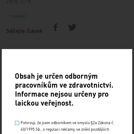
Zdroj: ČTK
Z REGIONŮ
Sdílejte článek
Obsah je určen odborným
pracovníkům ve zdravotnictví.
Informace nejsou určeny pro
laickou veřejnost.
Doporučené
19. světový kongres Controversies in Neurology
Potvrzuji, že jsem odborníkem ve smyslu §2a Zákona č.
(CONy)
40/1995 Sb., o regulaci reklamy, ve znění pozdějších