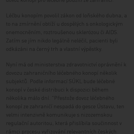
Léčbu konopím povolil zákon od loňského dubna, a
to na zmírnění obtíží u dospělých s onkologickým
onemocněním, roztroušenou sklerózou či AIDS.
Zatím se jím nikdo legálně neléčil, pacienti byli
odkázáni na černý trh a vlastní výpěstky.
Nyní má od ministerstva zdravotnictví oprávnění k
dovozu zahraničního léčebného konopí několik
subjektů. Podle informací SÚKL bude léčebné
konopí v české distribuci k dispozici během
několika málo dní. "Přestože dovoz léčebného
konopí ze zahraničí nespadá do gesce Ústavu, ten
velmi intenzivně komunikuje s nizozemskou
regulační autoritou, která přislíbila součinnost v
rámci procesu vyřizování relevantních českých