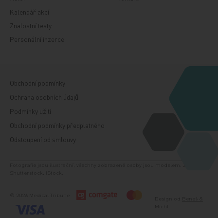
Kalendář akcí
Znalostní testy
Personální inzerce
Obchodní podmínky
Ochrana osobních údajů
Podmínky užití
Obchodní podmínky předplatného
Odstoupení od smlouvy
Fotografie jsou ilustrační, všechny zobrazené osoby jsou modelem. Zdroj:
Shutterstock, iStock.
© 2026 Medical Tribune
Design od
Beneš &
Michl