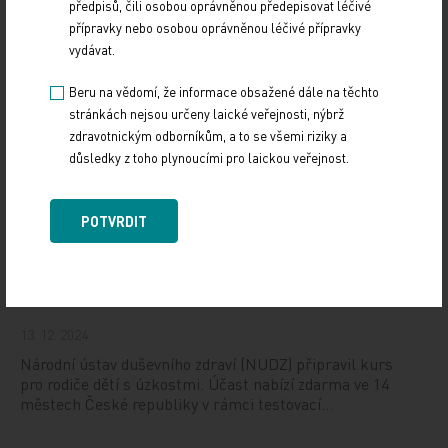
předpisů, čili osobou oprávněnou předepisovat léčivé
10. 3. 2025
přípravky nebo osobou oprávněnou léčivé přípravky
19. světový kongres Controversies in Neurology (CONy)
vydávat.
se bude konat v termínu 20.–22. března 2025 v Praze.
Beru na vědomí, že informace obsažené dále na těchto
stránkách nejsou určeny laické veřejnosti, nýbrž
Vystavování ePoukazů
zdravotnickým odborníkům, a to se všemi riziky a
důsledky z toho plynoucími pro laickou veřejnost.
17. 12. 2024
Dnešní Poradna přináší přehled o tom, jak funguje
ePoukaz, kde ho lze uplatnit a jaké možnosti má lékař
POTVRDIT
při jeho předání pacientovi. Představí mimo…
NUDZ nabízí kurs pro rodiče dětí s úzkostí
13. 12. 2024
Národní ústav duševního zdraví (NUDZ) připravil kurs
pro rodiče dětí s úzkostmi. Účast nabízí zdarma ve 14
městech České republiky v rámci testovací…