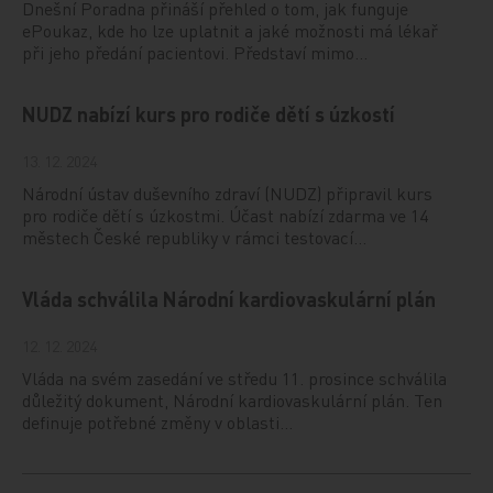
Dnešní Poradna přináší přehled o tom, jak funguje
ePoukaz, kde ho lze uplatnit a jaké možnosti má lékař
při jeho předání pacientovi. Představí mimo…
NUDZ nabízí kurs pro rodiče dětí s úzkostí
13. 12. 2024
Národní ústav duševního zdraví (NUDZ) připravil kurs
pro rodiče dětí s úzkostmi. Účast nabízí zdarma ve 14
městech České republiky v rámci testovací…
Vláda schválila Národní kardiovaskulární plán
12. 12. 2024
Vláda na svém zasedání ve středu 11. prosince schválila
důležitý dokument, Národní kardiovaskulární plán. Ten
definuje potřebné změny v oblasti…