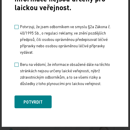
laickou veřejnost.
platba pro lékárníka měla skládat ze dvou částí,
jedna by byla částečná marže, klesající s rostoucí
cenou léku, a druhá odměna za výkon, tedy výdej
Potvrzuji, že jsem odborníkem ve smyslu §2a Zákona č.
léčiva a spojené poradenské služby.
40/1995 Sb., o regulaci reklamy, ve znění pozdějších
předpisů, čili osobou oprávněnou předepisovat léčivé
Naďa Myslivcová
přípravky nebo osobou oprávněnou léčivé přípravky
vydávat.
ČTK
Beru na vědomí, že informace obsažené dále na těchto
stránkách nejsou určeny laické veřejnosti, nýbrž
Zdroj: ČTK
zdravotnickým odborníkům, a to se všemi riziky a
důsledky z toho plynoucími pro laickou veřejnost.
POLITIKA
POTVRDIT
Sdílejte článek