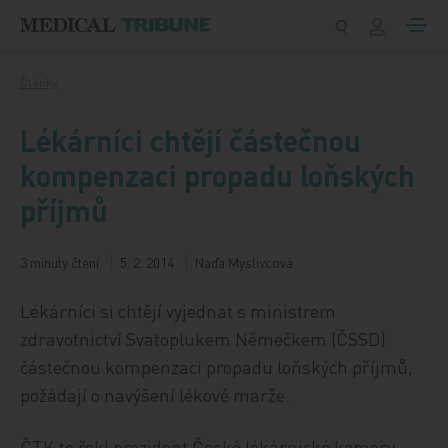
Přeskočit na obsah
Články
Lékárníci chtějí částečnou
kompenzaci propadu loňských
příjmů
3 minuty čtení
5. 2. 2014
Naďa Myslivcová
Lékárníci si chtějí vyjednat s ministrem
zdravotnictví Svatoplukem Němečkem (ČSSD)
částečnou kompenzaci propadu loňských příjmů,
požádají o navýšení lékové marže.
ČTK to řekl prezident České lékárnické komory