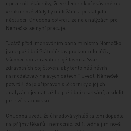
upozornil lékárníky, že vzhledem k očekávanému
vzniku nové vlády by měli žádost poslat jeho
nástupci. Chudoba potvrdil, že na analýzách pro
Němečka se nyní pracuje.
"Ještě před jmenováním pana ministra Němečka
jsme požádali Státní ústav pro kontrolu léčiv,
Všeobecnou zdravotní pojišťovnu a Svaz
zdravotních pojišťoven, aby tento náš návrh
namodelovaly na svých datech," uvedl. Němeček
potvrdil, že je připraven s lékárníky o jejich
analýzách jednat, až ho požádají o setkání, a sdělit
jim své stanovisko.
Chudoba uvedl, že úhradová vyhláška loni dopadla
na příjmy lékařů i nemocnic, od 1. ledna jim nová