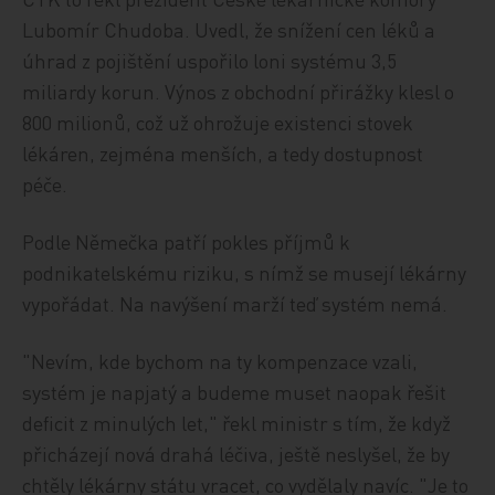
Lubomír Chudoba. Uvedl, že snížení cen léků a
úhrad z pojištění uspořilo loni systému 3,5
miliardy korun. Výnos z obchodní přirážky klesl o
800 milionů, což už ohrožuje existenci stovek
lékáren, zejména menších, a tedy dostupnost
péče.
Podle Němečka patří pokles příjmů k
podnikatelskému riziku, s nímž se musejí lékárny
vypořádat. Na navýšení marží teď systém nemá.
"Nevím, kde bychom na ty kompenzace vzali,
systém je napjatý a budeme muset naopak řešit
deficit z minulých let," řekl ministr s tím, že když
přicházejí nová drahá léčiva, ještě neslyšel, že by
chtěly lékárny státu vracet, co vydělaly navíc. "Je to