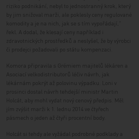
riziko podnikání, nebyl to jednostranný krok, který
by jim snižoval marži, ale poklesly ceny regulované
komodity a je na nich, jak se s tím vypořádají,"
řekl. A dodal, že klesají ceny například i
zdravotnických prostředků a neslyšel, že by výrobci
či prodejci požadovali po státu kompenzaci.
Komora připravila s Grémiem majitelů lékáren a
Asociací velkodistributorů léčiv návrh, jak
lékárnám pokrýt až polovinu výpadku. Loni v
prosinci dostal návrh tehdejší ministr Martin
Holcát, aby mohl vydat nový cenový předpis. Měl
jím zvýšit marži k 1. lednu 2014 ve čtyřech
pásmech o jeden až čtyři procentní body.
Holcát si tehdy ale vyžádal podrobné podklady a