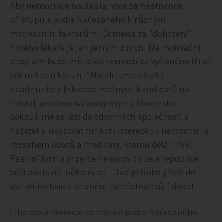
Aby nemocnice nalákala nové zaměstnance
přistupuje podle Nečesaného k různým
motivačním faktorům. Odměna za "dohození"
nového lékaře je jen jedním z nich. Na motivační
program bude mít letos nemocnice vyčleněno tři až
pět milionů korun. "Najali jsme nějaké
headhuntery (hledače možných kandidátů na
místo), jezdíme na kongresy na Slovensko,
pokoušíme se lézt do odborných společností a
nabízet a ukazovat funkční libereckou nemocnici s
rozsahem oborů a medicíny, kterou dělá," řekl.
Pasivní forma inzerce nemocnic v celé republice
běží podle něj několik let. "Teď je třeba přejít do
aktivního boje a shánění zaměstnanců," dodal.
Liberecká nemocnice nechce podle Nečesaného