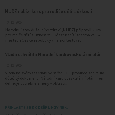
NUDZ nabízí kurs pro rodiče dětí s úzkostí
13. 12. 2024
Národní ústav duševního zdraví (NUDZ) připravil kurs
pro rodiče dětí s úzkostmi. Účast nabízí zdarma ve 14
městech České republiky v rámci testovací…
Vláda schválila Národní kardiovaskulární plán
12. 12. 2024
Vláda na svém zasedání ve středu 11. prosince schválila
důležitý dokument, Národní kardiovaskulární plán. Ten
definuje potřebné změny v oblasti…
PŘIHLASTE SE K ODBĚRU NOVINEK.