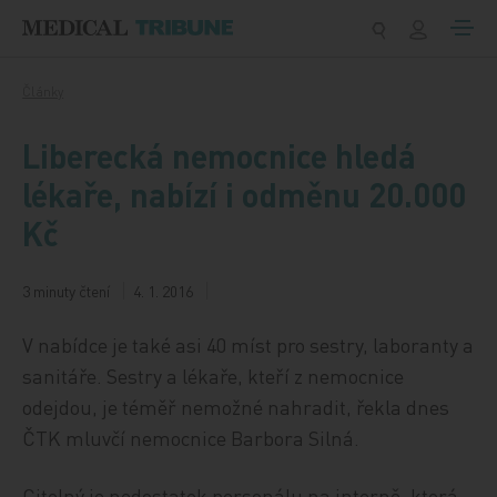
Přeskočit na obsah
Články
Liberecká nemocnice hledá
lékaře, nabízí i odměnu 20.000
Kč
3 minuty čtení
4. 1. 2016
V nabídce je také asi 40 míst pro sestry, laboranty a
sanitáře. Sestry a lékaře, kteří z nemocnice
odejdou, je téměř nemožné nahradit, řekla dnes
ČTK mluvčí nemocnice Barbora Silná.
Citelný je nedostatek personálu na interně, která