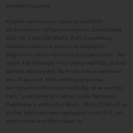
konkrétní skupiny.
Krajská nemocnice v Liberci je největším
zdravotnickým zařízením v regionu. Zaměstnává
2250 lidí, z toho 320 lékařů. Kvůli koncentraci
náročné medicíny a posunu ke složitějším
diagnózám rostou nároky na počty personálu. "Na
místě, kde dříve byla v noci jedna sestřička, je dnes
potřeba, aby byly dvě. Na místě, kde se ventilovali
dva, tři pacienti, kteří potřebují prakticky
permanentní přítomnost sestřičky, už se ventilují
čtyři," uvedl generální ředitel Luděk Nečesaný.
Podobné je to podle něj s lékaři: "Místo 23 lékařů ve
službě, když jsem sem nastupoval v létě 2013, jich
dnes máme ve službě o deset víc."