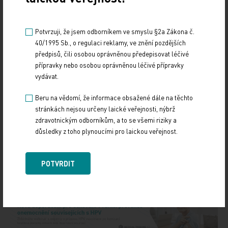
Potvrzuji, že jsem odborníkem ve smyslu §2a Zákona č.
40/1995 Sb., o regulaci reklamy, ve znění pozdějších
předpisů, čili osobou oprávněnou předepisovat léčivé
přípravky nebo osobou oprávněnou léčivé přípravky
vydávat.
Beru na vědomí, že informace obsažené dále na těchto
Zdroj: ČTK
stránkách nejsou určeny laické veřejnosti, nýbrž
zdravotnickým odborníkům, a to se všemi riziky a
Z REGIONŮ
důsledky z toho plynoucími pro laickou veřejnost.
Sdílejte článek
POTVRDIT