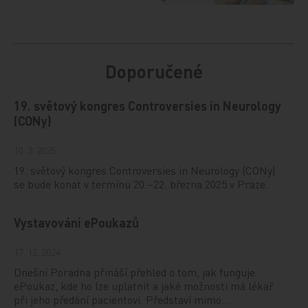
Doporučené
19. světový kongres Controversies in Neurology
(CONy)
10. 3. 2025
19. světový kongres Controversies in Neurology (CONy)
se bude konat v termínu 20.–22. března 2025 v Praze.
Vystavování ePoukazů
17. 12. 2024
Dnešní Poradna přináší přehled o tom, jak funguje
ePoukaz, kde ho lze uplatnit a jaké možnosti má lékař
při jeho předání pacientovi. Představí mimo…