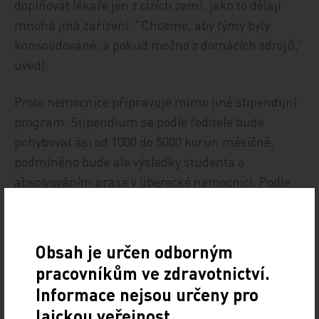
doplňovat lékaře jen z cizích zemí, jako to dělají
mnohá jiná zařízení. "Chceme, aby týmy byly
konsolidované, a pokud možno z domácích zdrojů,"
uvedl.
Proto nemocnice připravuje mimo jiné stipendijní
program. Stipendium se podle ředitele bude
pohybovat asi od 1000 do 5000 korun měsíčně,
podmíněno bude ale výsledky studenta a
absolvováním praxe v liberecké nemocnici. Podle
lékařského ředitele Richarda Lukáše by podobný
program mohla nemocnice v budoucnu nabídnout
i sestrám.
Obsah je určen odborným
pracovníkům ve zdravotnictví.
ČTK
Informace nejsou určeny pro
laickou veřejnost.