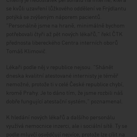
se kvůli uzavření lůžkového oddělení ve Frýdlantu
potýká se zvýšeným náporem pacientů.
"Personálně jsme na hraně, minimálně bychom
potřebovali čtyři až pět nových lékařů," řekl ČTK
přednosta libereckého Centra interních oborů
Tomáš Klimovič.
Lékaři podle něj v republice nejsou. "Shánět
dneska kvalitní atestované internisty je téměř
nemožné, protože ti v celé České republice chybí,
kromě Prahy. Je to dáno tím, že jsme rozbili náš
dobře fungující atestační systém," poznamenal.
K hledání nových lékařů a dalšího personálu
využívá nemocnice inzerci, ale i sociální sítě. Ty se
podle mluvčí osvědčují nejvíce, protože lze cílit na