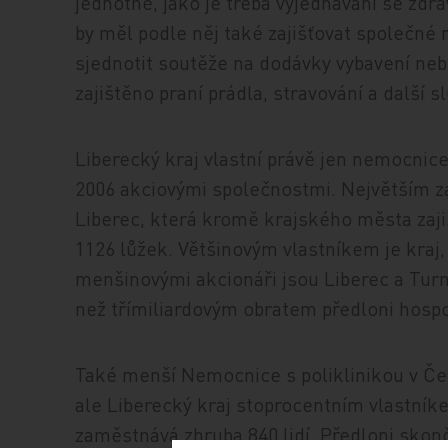
jednotně, jako je třeba vyjednávání se zdr
by měl podle něj také zajišťovat společné 
sjednotit soutěže na dodávky vybavení neb
zajištěno praní prádla, stravování a další sl
Liberecký kraj vlastní právě jen nemocnice
2006 akciovými společnostmi. Největším za
Liberec, která kromě krajského města zaj
1126 lůžek. Většinovým vlastníkem je kraj, 
menšinovými akcionáři jsou Liberec a Tur
než třímiliardovým obratem předloni hospo
Také menší Nemocnice s poliklinikou v Česk
ale Liberecký kraj stoprocentním vlastníke
zaměstnává zhruba 840 lidí. Předloni skonč