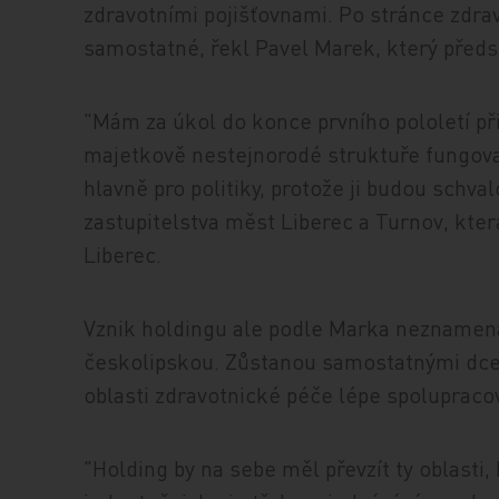
zdravotními pojišťovnami. Po stránce zdra
samostatné, řekl Pavel Marek, který pře
"Mám za úkol do konce prvního pololetí při
majetkově nestejnorodé struktuře fungovat
hlavně pro politiky, protože ji budou schvalo
zastupitelstva měst Liberec a Turnov, kter
Liberec.
Vznik holdingu ale podle Marka neznamená
českolipskou. Zůstanou samostatnými dceř
oblasti zdravotnické péče lépe spolupraco
"Holding by na sebe měl převzít ty oblasti