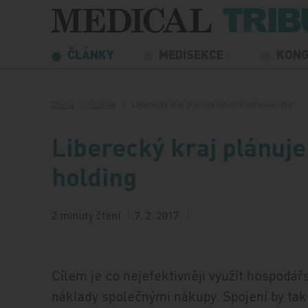
Přeskočit na obsah
ČLÁNKY
MEDISEKCE
KON
Domů
Články
Liberecký kraj plánuje vytvořit zdravotnický…
Liberecký kraj plánuje
holding
2 minuty čtení
7. 2. 2017
Cílem je co nejefektivněji využít hospodář
náklady společnými nákupy. Spojení by také