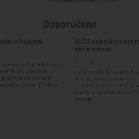
Doporučené
ování ePoukazů
NUDZ nabízí kurs pro r
dětí s úzkostí
4
13. 12. 2024
radna přináší přehled o tom,
je ePoukaz, kde ho lze
Národní ústav duševního zdra
a jaké možnosti má lékař
připravil kurs pro rodiče dětí
předání pacientovi. Představí
s úzkostmi. Účast nabízí zdar
městech České republiky v r
testovací…