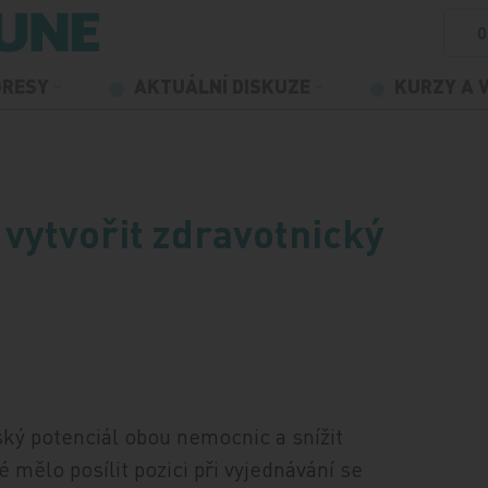
O
GRESY
AKTUÁLNÍ DISKUZE
KURZY A 
 vytvořit zdravotnický
ský potenciál obou nemocnic a snížit
 mělo posílit pozici při vyjednávání se