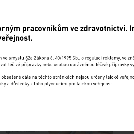
ikostí spádového území, slouží pro 110.000
jejich počet přesahuje 120.000. "Je to
," řekl Marek.
orným pracovníkům ve zdravotnictví. 
veřejnost.
 ve smyslu §2a Zákona č. 40/1995 Sb., o regulaci reklamy, ve zněn
at léčivé přípravky nebo osobou oprávněnou léčivé přípravky vy
Sdílejte článek
 obsažené dále na těchto stránkách nejsou určeny laické veřejn
iky a důsledky z toho plynoucími pro laickou veřejnost.