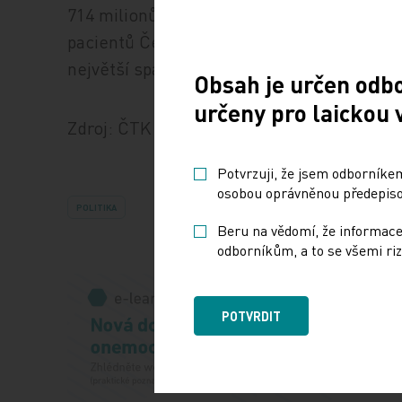
714 milionů. Specifická je podle Marka vel
pacientů Českolipska a v rekreační sezoně 
největší spádové území v Libereckém kraji
Obsah je určen odb
určeny pro laickou 
Zdroj: ČTK
Potvrzuji, že jsem odborníkem
osobou oprávněnou předepisov
POLITIKA
Beru na vědomí, že informace
odborníkům, a to se všemi riz
POTVRDIT