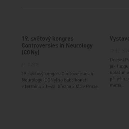
19. světový kongres
Vystav
Controversies in Neurology
17. 12. 202
(CONy)
Dnešní Po
10. 3. 2025
jak fungu
uplatnit 
19. světový kongres Controversies in
při jeho 
Neurology (CONy) se bude konat
mimo…
v termínu 20.–22. března 2025 v Praze.