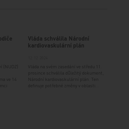
odiče
Vláda schválila Národní
kardiovaskulární plán
12. 12. 2024
ví (NUDZ)
Vláda na svém zasedání ve středu 11.
prosince schválila důležitý dokument,
ma ve 14
Národní kardiovaskulární plán. Ten
ámci
definuje potřebné změny v oblasti…