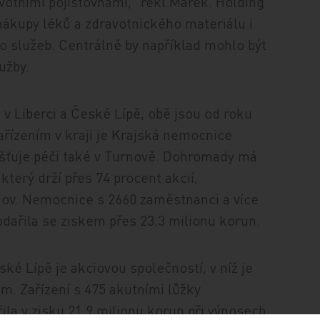
avotními pojišťovnami," řekl Marek. Holding
nákupy léků a zdravotnického materiálu i
o služeb. Centrálně by například mohlo být
užby.
 v Liberci a České Lípě, obě jsou od roku
řízením v kraji je Krajská nemocnice
išťuje péči také v Turnově. Dohromady má
který drží přes 74 procent akcií,
nov. Nemocnice s 2660 zaměstnanci a více
dařila se ziskem přes 23,3 milionu korun.
é Lípě je akciovou společností, v níž je
m. Zařízení s 475 akutními lůžky
ila v zisku 21,9 milionu korun při výnosech