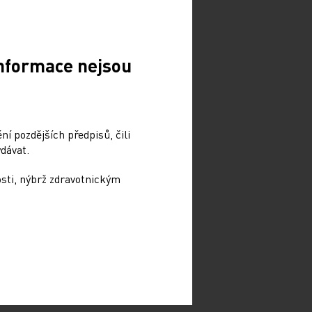
Informace nejsou
í pozdějších předpisů, čili
dávat.
osti, nýbrž zdravotnickým