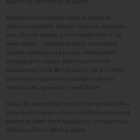
kolektiv od sestřiček až po lékaře.
Masarykův onkologický ústav se zapojil do
výzkumu posedmé. Anketní dotazník obsahoval
osm různých oblastí, z nichž každá měla tři až
deset otázek. "Výsledky potvrdily mimořádně
vysokou spokojenost pacientů v Masarykově
onkologickém ústavu. Hodnota souhrnné
spokojenosti činila 88,1 procenta, což je v rámci
statistické chyby shodný výsledek s loňskou
hodnotou 88,2 procenta," uvedl Raiter.
Dodal, že ústav obhájil nejvyšší rating kvality A+ a
splnil podmínky pro udělení certifikátu Spokojený
pacient ve všech třech kategoriích - zdravotnická
lůžková zařízení, lékaři a sestry.