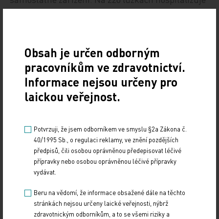
ročně na 10.000 pacientů a v ambulancích ošetří
200.000 lidí.
Obsah je určen odborným
ČTK
pracovníkům ve zdravotnictví.
Zdroj: ČTK
Informace nejsou určeny pro
laickou veřejnost.
Z REGIONŮ
Sdílejte článek
Potvrzuji, že jsem odborníkem ve smyslu §2a Zákona č.
40/1995 Sb., o regulaci reklamy, ve znění pozdějších
předpisů, čili osobou oprávněnou předepisovat léčivé
přípravky nebo osobou oprávněnou léčivé přípravky
vydávat.
Beru na vědomí, že informace obsažené dále na těchto
stránkách nejsou určeny laické veřejnosti, nýbrž
zdravotnickým odborníkům, a to se všemi riziky a