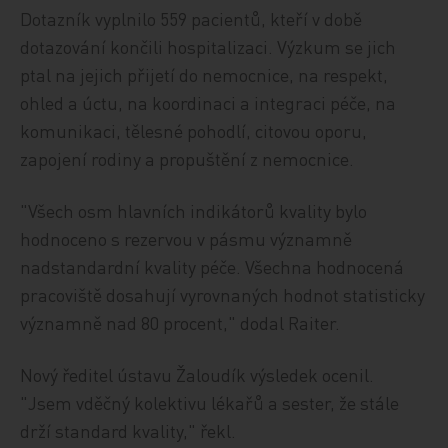
Dotazník vyplnilo 559 pacientů, kteří v době
dotazování končili hospitalizaci. Výzkum se jich
ptal na jejich přijetí do nemocnice, na respekt,
ohled a úctu, na koordinaci a integraci péče, na
komunikaci, tělesné pohodlí, citovou oporu,
zapojení rodiny a propuštění z nemocnice.
"Všech osm hlavních indikátorů kvality bylo
hodnoceno s rezervou v pásmu významně
nadstandardní kvality péče. Všechna hodnocená
pracoviště dosahují vyrovnaných hodnot statisticky
významně nad 80 procent," dodal Raiter.
Nový ředitel ústavu Žaloudík výsledek ocenil.
"Jsem vděčný kolektivu lékařů a sester, že stále
drží standard kvality," řekl.