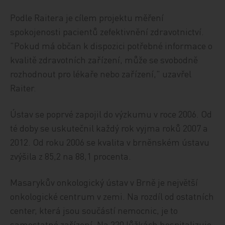
Podle Raitera je cílem projektu měření
spokojenosti pacientů zefektivnění zdravotnictví.
"Pokud má občan k dispozici potřebné informace o
kvalitě zdravotních zařízení, může se svobodně
rozhodnout pro lékaře nebo zařízení," uzavřel
Raiter.
Ústav se poprvé zapojil do výzkumu v roce 2006. Od
té doby se uskutečnil každý rok vyjma roků 2007 a
2012. Od roku 2006 se kvalita v brněnském ústavu
zvýšila z 85,2 na 88,1 procenta.
Masarykův onkologický ústav v Brně je největší
onkologické centrum v zemi. Na rozdíl od ostatních
center, která jsou součástí nemocnic, je to
samostatné zařízení. Na 220 lůžkách hospitalizuje