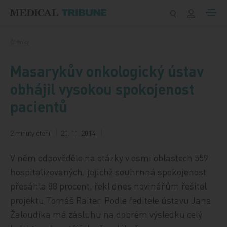
Přeskočit na obsah
Články
Masarykův onkologický ústav
obhájil vysokou spokojenost
pacientů
2 minuty čtení
20. 11. 2014
V něm odpovědělo na otázky v osmi oblastech 559
hospitalizovaných, jejichž souhrnná spokojenost
přesáhla 88 procent, řekl dnes novinářům řešitel
projektu Tomáš Raiter. Podle ředitele ústavu Jana
Žaloudíka má zásluhu na dobrém výsledku celý