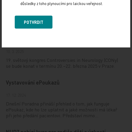
důsledky z toho plynoucími pro laickou veřejnost.
Doporučené
POTVRDIT
19. světový kongres Controversies in Neurology
(CONy)
10. 3. 2025
19. světový kongres Controversies in Neurology (CONy)
se bude konat v termínu 20.–22. března 2025 v Praze.
Vystavování ePoukazů
17. 12. 2024
Dnešní Poradna přináší přehled o tom, jak funguje
ePoukaz, kde ho lze uplatnit a jaké možnosti má lékař
při jeho předání pacientovi. Představí mimo…
NUDZ nabízí kurs pro rodiče dětí s úzkostí