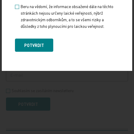
Beru na vědomí, že informace obsažené dále na těchto
stránkách nejsou určeny laické veřejnosti, nýbrž
zdravotnickým odborníkům, a to se všemi riziky a
PŘIHLASTE SE K ODBĚRU NOVINEK.
důsledky z toho plynoucími pro laickou veřejnost.
Udržujte si přehled
ze světa medicíny a
POTVRDIT
zdravotnictví.
Souhlasím se zasíláním newsletteru
POTVRDIT