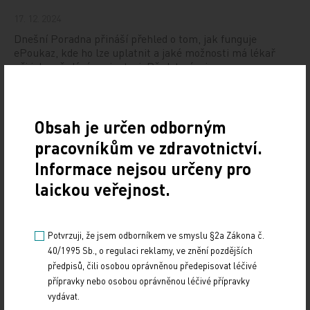
17. 12. 2024
Dnešní Poradna přináší přehled o tom, jak funguje
ePoukaz, kde ho lze uplatnit a jaké možnosti má lékař
při jeho předání pacientovi. Představí mimo…
NUDZ nabízí kurs pro rodiče dětí s úzkostí
Obsah je určen odborným
13. 12. 2024
pracovníkům ve zdravotnictví.
Národní ústav duševního zdraví (NUDZ) připravil kurs
Informace nejsou určeny pro
pro rodiče dětí s úzkostmi. Účast nabízí zdarma ve 14
městech České republiky v rámci testovací…
laickou veřejnost.
Vláda schválila Národní kardiovaskulární plán
Potvrzuji, že jsem odborníkem ve smyslu §2a Zákona č.
12. 12. 2024
40/1995 Sb., o regulaci reklamy, ve znění pozdějších
předpisů, čili osobou oprávněnou předepisovat léčivé
Vláda na svém zasedání ve středu 11. prosince schválila
přípravky nebo osobou oprávněnou léčivé přípravky
důležitý dokument, Národní kardiovaskulární plán. Ten
vydávat.
definuje potřebné změny v oblasti…