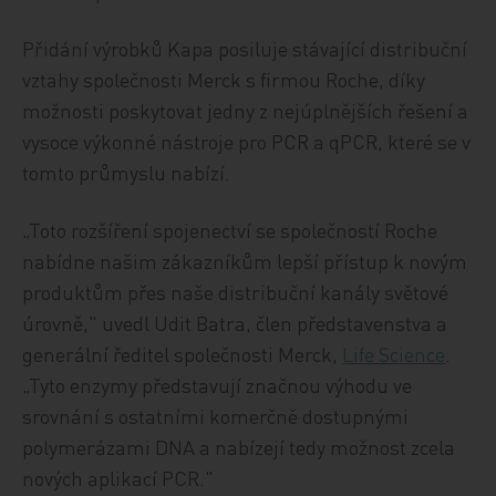
Přidání výrobků Kapa posiluje stávající distribuční
vztahy společnosti Merck s firmou Roche, díky
možnosti poskytovat jedny z nejúplnějších řešení a
vysoce výkonné nástroje pro PCR a qPCR, které se v
tomto průmyslu nabízí.
„Toto rozšíření spojenectví se společností Roche
nabídne našim zákazníkům lepší přístup k novým
produktům přes naše distribuční kanály světové
úrovně," uvedl Udit Batra, člen představenstva a
generální ředitel společnosti Merck,
Life Science
.
„Tyto enzymy představují značnou výhodu ve
srovnání s ostatními komerčně dostupnými
polymerázami DNA a nabízejí tedy možnost zcela
nových aplikací PCR."