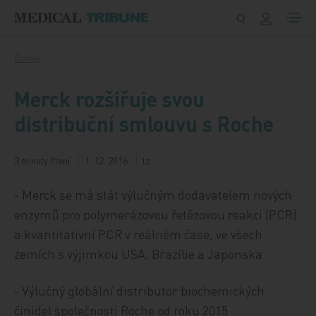
Přeskočit na obsah
Články
Merck rozšiřuje svou
distribuční smlouvu s Roche
3 minuty čtení
1. 12. 2016
tz
- Merck se má stát výlučným dodavatelem nových
enzymů pro polymerázovou řetězovou reakci (PCR)
a kvantitativní PCR v reálném čase, ve všech
zemích s výjimkou USA, Brazílie a Japonska
- Výlučný globální distributor biochemických
činidel společnosti Roche od roku 2015