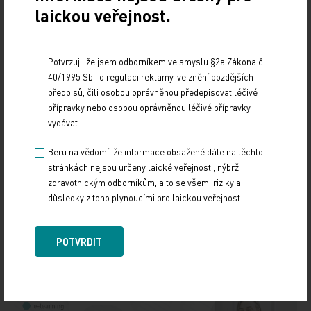
nejstarší farmaceutickou a chemickou
laickou veřejnost.
společností. Rodina zakladatelů je dodnes
většinovým vlastníkem společnosti. Společnost
Potvrzuji, že jsem odborníkem ve smyslu §2a Zákona č.
Merck se sídlem v německém Darmstadtu vlastní
40/1995 Sb., o regulaci reklamy, ve znění pozdějších
světová práva na název a značku Merck. Jedinou
předpisů, čili osobou oprávněnou předepisovat léčivé
výjimkou jsou Kanada a Spojené státy americké,
přípravky nebo osobou oprávněnou léčivé přípravky
kde společnost působí pod názvy EMD Serono, EMD
vydávat.
Millipore a EMD Performance Materials.
Beru na vědomí, že informace obsažené dále na těchto
stránkách nejsou určeny laické veřejnosti, nýbrž
Zdroj: Merck
zdravotnickým odborníkům, a to se všemi riziky a
důsledky z toho plynoucími pro laickou veřejnost.
Z REGIONŮ
POTVRDIT
Sdílejte článek