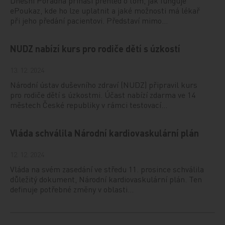
Dnešní Poradna přináší přehled o tom, jak funguje
ePoukaz, kde ho lze uplatnit a jaké možnosti má lékař
při jeho předání pacientovi. Představí mimo…
NUDZ nabízí kurs pro rodiče dětí s úzkostí
13. 12. 2024
Národní ústav duševního zdraví (NUDZ) připravil kurs
pro rodiče dětí s úzkostmi. Účast nabízí zdarma ve 14
městech České republiky v rámci testovací…
Vláda schválila Národní kardiovaskulární plán
12. 12. 2024
Vláda na svém zasedání ve středu 11. prosince schválila
důležitý dokument, Národní kardiovaskulární plán. Ten
definuje potřebné změny v oblasti…