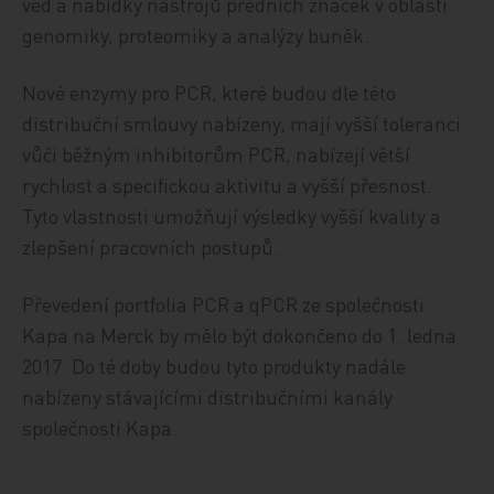
věd a nabídky nástrojů předních značek v oblasti
genomiky, proteomiky a analýzy buněk.
Nové enzymy pro PCR, které budou dle této
distribuční smlouvy nabízeny, mají vyšší toleranci
vůči běžným inhibitorům PCR, nabízejí větší
rychlost a specifickou aktivitu a vyšší přesnost.
Tyto vlastnosti umožňují výsledky vyšší kvality a
zlepšení pracovních postupů.
Převedení portfolia PCR a qPCR ze společnosti
Kapa na Merck by mělo být dokončeno do 1. ledna
2017. Do té doby budou tyto produkty nadále
nabízeny stávajícími distribučními kanály
společnosti Kapa.