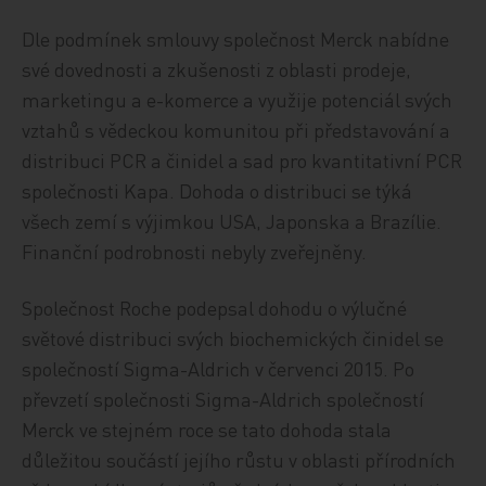
Dle podmínek smlouvy společnost Merck nabídne
své dovednosti a zkušenosti z oblasti prodeje,
marketingu a e-komerce a využije potenciál svých
vztahů s vědeckou komunitou při představování a
distribuci PCR a činidel a sad pro kvantitativní PCR
společnosti Kapa. Dohoda o distribuci se týká
všech zemí s výjimkou USA, Japonska a Brazílie.
Finanční podrobnosti nebyly zveřejněny.
Společnost Roche podepsal dohodu o výlučné
světové distribuci svých biochemických činidel se
společností Sigma-Aldrich v červenci 2015. Po
převzetí společnosti Sigma-Aldrich společností
Merck ve stejném roce se tato dohoda stala
důležitou součástí jejího růstu v oblasti přírodních