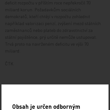
deficit rozpočtu v příštím roce nepřekročil 70
miliard korun. Požadavkům sociálních
demokratů, kteří chtějí v rozpočtu zohlednit
například valorizaci penzí, zvýšení mezd státních
zaměstnanců nebo plateb do zdravotnictví za
státní pojištěnce, prý určitě nemůže ustupovat.
Trvá proto na navrženém deficitu ve výši 70
miliard.
ČTK
Zdroj: ČTK
POLITIKA
Obsah je určen odborným