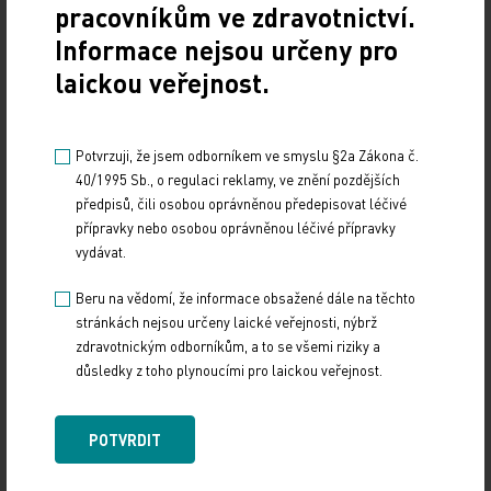
pracovníkům ve zdravotnictví.
Sdílejte článek
Informace nejsou určeny pro
laickou veřejnost.
Potvrzuji, že jsem odborníkem ve smyslu §2a Zákona č.
40/1995 Sb., o regulaci reklamy, ve znění pozdějších
předpisů, čili osobou oprávněnou předepisovat léčivé
přípravky nebo osobou oprávněnou léčivé přípravky
vydávat.
Doporučené
Beru na vědomí, že informace obsažené dále na těchto
stránkách nejsou určeny laické veřejnosti, nýbrž
19. světový kongres Controversies in Neurology
zdravotnickým odborníkům, a to se všemi riziky a
(CONy)
důsledky z toho plynoucími pro laickou veřejnost.
10. 3. 2025
POTVRDIT
19. světový kongres Controversies in Neurology (CONy)
se bude konat v termínu 20.–22. března 2025 v Praze.