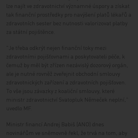
lze najít ve zdravotnictví významné úspory a získat
tak finanční prostředky pro navýšení platů lékařů a
zdravotních sester bez nutnosti valorizovat platby
za státní pojištěnce.
"Je třeba odkrýt nejen finanční toky mezi
zdravotními pojišťovnami a poskytovateli péče, k
čemuž by měl být zřízen nezávislý dozorový orgán,
ale je nutné rovněž zveřejnit obchodní smlouvy
zdravotnických zařízení a zdravotních pojišťoven.
To vše jsou závazky z koaliční smlouvy, které
ministr zdravotnictví Svatopluk Němeček neplní,"
uvedlo MF.
Ministr financí Andrej Babiš (ANO) dnes
novinářům ve sněmovně řekl, že trvá na tom, aby