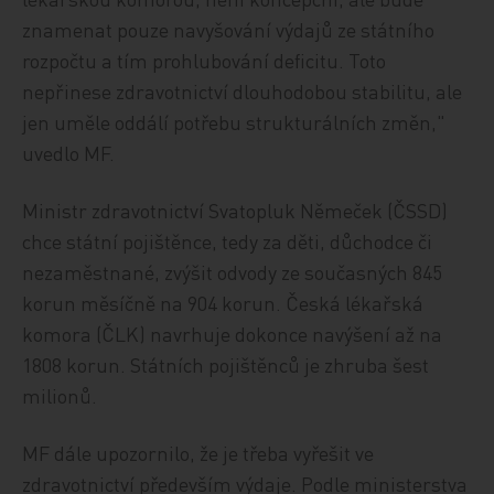
znamenat pouze navyšování výdajů ze státního
rozpočtu a tím prohlubování deficitu. Toto
nepřinese zdravotnictví dlouhodobou stabilitu, ale
jen uměle oddálí potřebu strukturálních změn,"
uvedlo MF.
Ministr zdravotnictví Svatopluk Němeček (ČSSD)
chce státní pojištěnce, tedy za děti, důchodce či
nezaměstnané, zvýšit odvody ze současných 845
korun měsíčně na 904 korun. Česká lékařská
komora (ČLK) navrhuje dokonce navýšení až na
1808 korun. Státních pojištěnců je zhruba šest
milionů.
MF dále upozornilo, že je třeba vyřešit ve
zdravotnictví především výdaje. Podle ministerstva