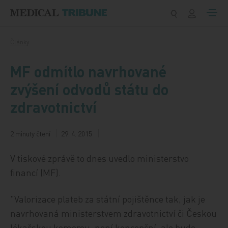
Přeskočit na obsah
Články
MF odmítlo navrhované
zvýšení odvodů státu do
zdravotnictví
2 minuty čtení
29. 4. 2015
V tiskové zprávě to dnes uvedlo ministerstvo
financí (MF).
"Valorizace plateb za státní pojištěnce tak, jak je
navrhovaná ministerstvem zdravotnictví či Českou
lékařskou komorou, není koncepční, ale bude