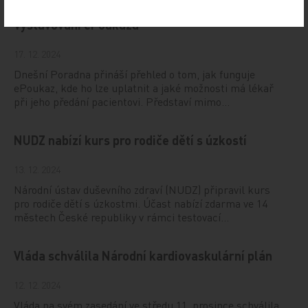
Vystavování ePoukazů
17. 12. 2024
Dnešní Poradna přináší přehled o tom, jak funguje
ePoukaz, kde ho lze uplatnit a jaké možnosti má lékař
při jeho předání pacientovi. Představí mimo…
NUDZ nabízí kurs pro rodiče dětí s úzkostí
13. 12. 2024
Národní ústav duševního zdraví (NUDZ) připravil kurs
pro rodiče dětí s úzkostmi. Účast nabízí zdarma ve 14
městech České republiky v rámci testovací…
Vláda schválila Národní kardiovaskulární plán
12. 12. 2024
Vláda na svém zasedání ve středu 11. prosince schválila