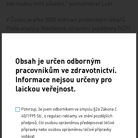
kde budou chtít působit," poznamenal Lukl.
V Česku je přes 5000 ordinací praktických lékařů.
Podle analýzy Všeobecné zdravotní pojišťovny (VZP)
je polovina z nich na venkově nebo v menších
městech. Podle VZP lékaři na venkově dělají více
výkonů než jejich kolegové v městech a předepisují
Obsah je určen odborným
více léků. Naopak mají asi o 30 procent nižší
pracovníkům ve zdravotnictví.
náklady na ambulantní specialisty. Venkovští
Informace nejsou určeny pro
lékaři totiž často vykonávají i některé úkony, které
laickou veřejnost.
ve větších městech dělají specialisté.
Zdroj: ČTK
Potvrzuji, že jsem odborníkem ve smyslu §2a Zákona č.
40/1995 Sb., o regulaci reklamy, ve znění pozdějších
Z REGIONŮ
předpisů, čili osobou oprávněnou předepisovat léčivé
přípravky nebo osobou oprávněnou léčivé přípravky
Sdílejte článek
vydávat.