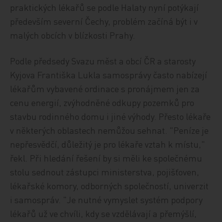
praktických lékařů se podle Halaty nyní potýkají
především severní Čechy, problém začíná být i v
malých obcích v blízkosti Prahy.
Podle předsedy Svazu měst a obcí ČR a starosty
Kyjova Františka Lukla samosprávy často nabízejí
lékařům vybavené ordinace s pronájmem jen za
cenu energií, zvýhodněné odkupy pozemků pro
stavbu rodinného domu i jiné výhody. Přesto lékaře
v některých oblastech nemůžou sehnat. "Peníze je
nepřesvědčí, důležitý je pro lékaře vztah k místu,"
řekl. Při hledání řešení by si měli ke společnému
stolu sednout zástupci ministerstva, pojišťoven,
lékařské komory, odborných společností, univerzit
i samospráv. "Je nutné vymyslet systém podpory
lékařů už ve chvíli, kdy se vzdělávají a přemýšlí,