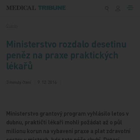
Přeskočit na obsah
Články
Ministerstvo rozdalo desetinu
peněz na praxe praktických
lékařů
3 minuty čtení
9. 12. 2016
Ministerstvo grantový program vyhlásilo letos v
dubnu, praktičtí lékaři mohli požádat až o půl
milionu korun na vybavení praxe a plat zdravotní
sestry v místech, kde tato péče chybí. Dotaci