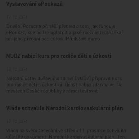
Vystavování ePoukazů
17. 12. 2024
Dnešní Poradna přináší přehled o tom, jak funguje
ePoukaz, kde ho lze uplatnit a jaké možnosti má lékař
při jeho předání pacientovi. Představí mimo…
NUDZ nabízí kurs pro rodiče dětí s úzkostí
13. 12. 2024
Národní ústav duševního zdraví (NUDZ) připravil kurs
pro rodiče dětí s úzkostmi. Účast nabízí zdarma ve 14
městech České republiky v rámci testovací…
Vláda schválila Národní kardiovaskulární plán
12. 12. 2024
Vláda na svém zasedání ve středu 11. prosince schválila
důležitý dokument, Národní kardiovaskulární plán. Ten