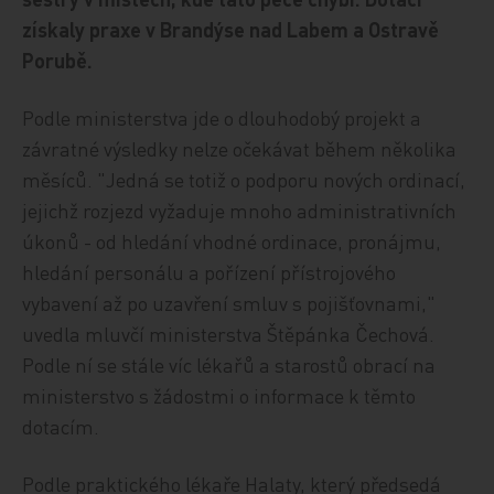
získaly praxe v Brandýse nad Labem a Ostravě
Porubě.
Podle ministerstva jde o dlouhodobý projekt a
závratné výsledky nelze očekávat během několika
měsíců. "Jedná se totiž o podporu nových ordinací,
jejichž rozjezd vyžaduje mnoho administrativních
úkonů - od hledání vhodné ordinace, pronájmu,
hledání personálu a pořízení přístrojového
vybavení až po uzavření smluv s pojišťovnami,"
uvedla mluvčí ministerstva Štěpánka Čechová.
Podle ní se stále víc lékařů a starostů obrací na
ministerstvo s žádostmi o informace k těmto
dotacím.
Podle praktického lékaře Halaty, který předsedá