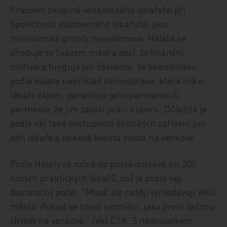
Pracovní skupině venkovského lékařství při
Společnosti všeobecného lékařství, jsou
ministerské granty nesystémové. Halata se
shoduje se Svazem měst a obcí, že finanční
motivace funguje jen částečně. Ve Skandinávii
podle Halaty například samospráva, která má o
lékaře zájem, garantuje jeho partnerovi či
partnerce, že jim zajistí práci v oboru. Důležitá je
podle něj také dostupnost školských zařízení pro
děti lékaře a celková kvalita života na venkově.
Podle Halaty se ročně do praxe dostává asi 200
nových praktických lékařů, což je podle něj
dostatečný počet. "Mladí ale raději vyhledávají větší
města. Pokud se trend nezmění, jako první začnou
chybět na venkově," řekl ČTK. S nedostatkem