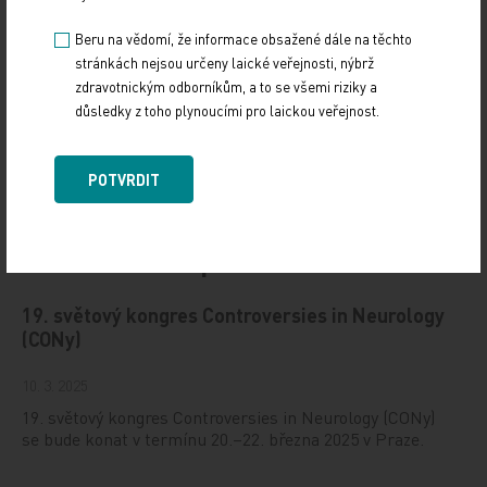
Beru na vědomí, že informace obsažené dále na těchto
stránkách nejsou určeny laické veřejnosti, nýbrž
zdravotnickým odborníkům, a to se všemi riziky a
důsledky z toho plynoucími pro laickou veřejnost.
POTVRDIT
Doporučené
19. světový kongres Controversies in Neurology
(CONy)
10. 3. 2025
19. světový kongres Controversies in Neurology (CONy)
se bude konat v termínu 20.–22. března 2025 v Praze.