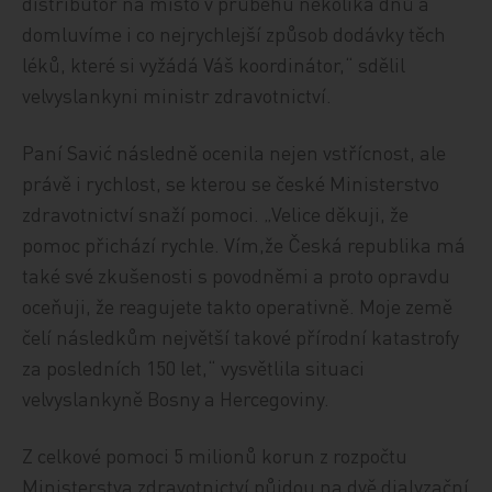
distributor na místo v průběhu několika dnů a
domluvíme i co nejrychlejší způsob dodávky těch
léků, které si vyžádá Váš koordinátor,“ sdělil
velvyslankyni ministr zdravotnictví.
Paní Savić následně ocenila nejen vstřícnost, ale
právě i rychlost, se kterou se české Ministerstvo
zdravotnictví snaží pomoci. „Velice děkuji, že
pomoc přichází rychle. Vím,že Česká republika má
také své zkušenosti s povodněmi a proto opravdu
oceňuji, že reagujete takto operativně. Moje země
čelí následkům největší takové přírodní katastrofy
za posledních 150 let,“ vysvětlila situaci
velvyslankyně Bosny a Hercegoviny.
Z celkové pomoci 5 milionů korun z rozpočtu
Ministerstva zdravotnictví půjdou na dvě dialyzační