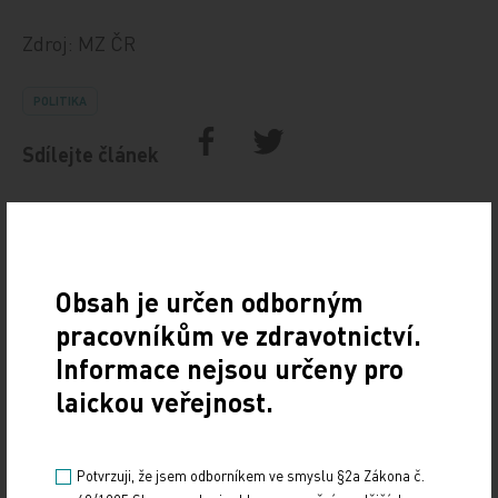
Zdroj: MZ ČR
POLITIKA
Sdílejte článek
Obsah je určen odborným
pracovníkům ve zdravotnictví.
Informace nejsou určeny pro
laickou veřejnost.
Doporučené
Potvrzuji, že jsem odborníkem ve smyslu §2a Zákona č.
19. světový kongres Controversies in Neurology