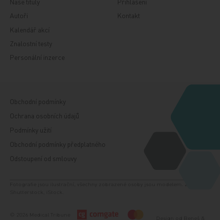
Naše tituly
Přihlášení
Autoři
Kontakt
Kalendář akcí
Znalostní testy
Personální inzerce
Obchodní podmínky
Ochrana osobních údajů
Podmínky užití
Obchodní podmínky předplatného
Odstoupení od smlouvy
Fotografie jsou ilustrační, všechny zobrazené osoby jsou modelem. Zdroj:
Shutterstock, iStock.
© 2026 Medical Tribune
Design od
Beneš &