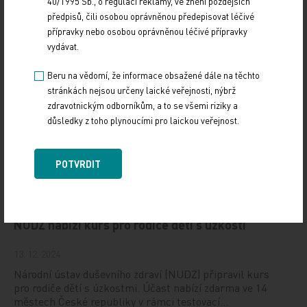
40/1995 Sb., o regulaci reklamy, ve znění pozdějších
(CONy)
předpisů, čili osobou oprávněnou předepisovat léčivé
přípravky nebo osobou oprávněnou léčivé přípravky
10. 3. 2025
vydávat.
19. světový kongres Controversies in Neurology (CONy)
se bude konat v termínu 20.–22. března 2025 v Praze.
Beru na vědomí, že informace obsažené dále na těchto
stránkách nejsou určeny laické veřejnosti, nýbrž
zdravotnickým odborníkům, a to se všemi riziky a
Vystavování ePoukazů
důsledky z toho plynoucími pro laickou veřejnost.
17. 12. 2024
Dnešní Poradna přináší přehled o tom, jak funguje
POTVRDIT
ePoukaz, kde ho lze uplatnit a jaké možnosti má lékař
při jeho předání pacientovi. Představí mimo…
NUDZ nabízí kurs pro rodiče dětí s úzkostí
13. 12. 2024
Národní ústav duševního zdraví (NUDZ) připravil kurs
pro rodiče dětí s úzkostmi. Účast nabízí zdarma ve 14
městech České republiky v rámci testovací…