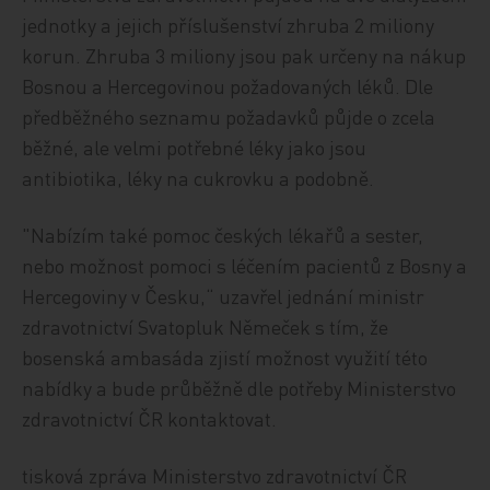
jednotky a jejich příslušenství zhruba 2 miliony
korun. Zhruba 3 miliony jsou pak určeny na nákup
Bosnou a Hercegovinou požadovaných léků. Dle
předběžného seznamu požadavků půjde o zcela
běžné, ale velmi potřebné léky jako jsou
antibiotika, léky na cukrovku a podobně.
"Nabízím také pomoc českých lékařů a sester,
nebo možnost pomoci s léčením pacientů z Bosny a
Hercegoviny v Česku,“ uzavřel jednání ministr
zdravotnictví Svatopluk Němeček s tím, že
bosenská ambasáda zjistí možnost využití této
nabídky a bude průběžně dle potřeby Ministerstvo
zdravotnictví ČR kontaktovat.
tisková zpráva Ministerstvo zdravotnictví ČR