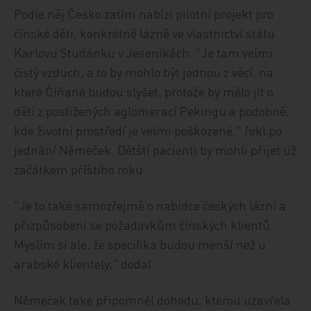
Podle něj Česko zatím nabízí pilotní projekt pro
čínské děti, konkrétně lázně ve vlastnictví státu
Karlovu Studánku v Jeseníkách. "Je tam velmi
čistý vzduch, a to by mohlo být jednou z věcí, na
které Číňané budou slyšet, protože by mělo jít o
děti z postižených aglomerací Pekingu a podobně,
kde životní prostředí je velmi poškozené," řekl po
jednání Němeček. Dětští pacienti by mohli přijet už
začátkem příštího roku.
"Je to také samozřejmě o nabídce českých lázní a
přizpůsobení se požadavkům čínských klientů.
Myslím si ale, že specifika budou menší než u
arabské klientely," dodal.
Němeček také připomněl dohodu, kterou uzavřela