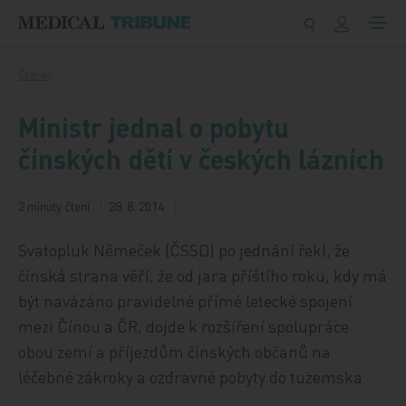
Přeskočit na obsah
Články
Ministr jednal o pobytu
čínských dětí v českých lázních
2 minuty čtení
28. 8. 2014
Svatopluk Němeček (ČSSD) po jednání řekl, že
čínská strana věří, že od jara příštího roku, kdy má
být navázáno pravidelné přímé letecké spojení
mezi Čínou a ČR, dojde k rozšíření spolupráce
obou zemí a příjezdům čínských občanů na
léčebné zákroky a ozdravné pobyty do tuzemska.