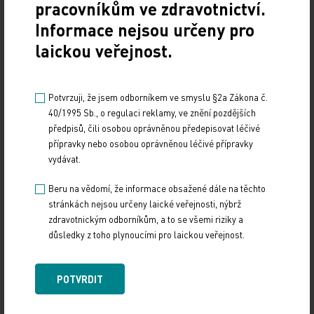
Sdílejte článek
pracovníkům ve zdravotnictví.
Informace nejsou určeny pro
laickou veřejnost.
Potvrzuji, že jsem odborníkem ve smyslu §2a Zákona č.
40/1995 Sb., o regulaci reklamy, ve znění pozdějších
předpisů, čili osobou oprávněnou předepisovat léčivé
přípravky nebo osobou oprávněnou léčivé přípravky
vydávat.
Doporučené
Beru na vědomí, že informace obsažené dále na těchto
stránkách nejsou určeny laické veřejnosti, nýbrž
19. světový kongres Controversies in Neurology
zdravotnickým odborníkům, a to se všemi riziky a
(CONy)
důsledky z toho plynoucími pro laickou veřejnost.
10. 3. 2025
POTVRDIT
19. světový kongres Controversies in Neurology (CONy)
se bude konat v termínu 20.–22. března 2025 v Praze.