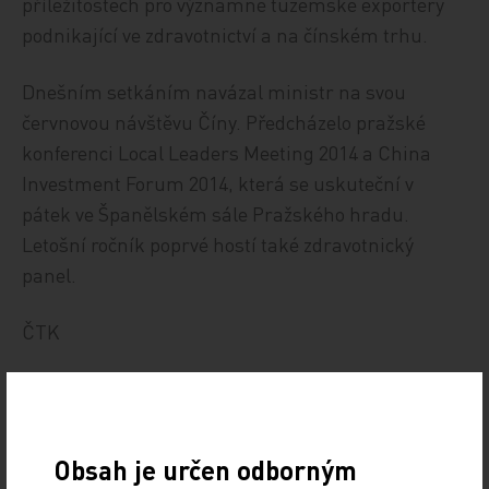
příležitostech pro významné tuzemské exportéry
podnikající ve zdravotnictví a na čínském trhu.
Dnešním setkáním navázal ministr na svou
červnovou návštěvu Číny. Předcházelo pražské
konferenci Local Leaders Meeting 2014 a China
Investment Forum 2014, která se uskuteční v
pátek ve Španělském sále Pražského hradu.
Letošní ročník poprvé hostí také zdravotnický
panel.
ČTK
Zdroj: ČTK
POLITIKA
Obsah je určen odborným