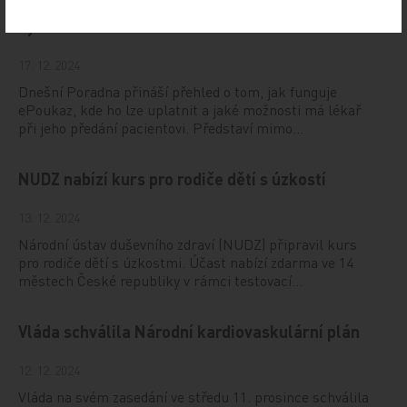
Vystavování ePoukazů
17. 12. 2024
Dnešní Poradna přináší přehled o tom, jak funguje
ePoukaz, kde ho lze uplatnit a jaké možnosti má lékař
při jeho předání pacientovi. Představí mimo…
NUDZ nabízí kurs pro rodiče dětí s úzkostí
13. 12. 2024
Národní ústav duševního zdraví (NUDZ) připravil kurs
pro rodiče dětí s úzkostmi. Účast nabízí zdarma ve 14
městech České republiky v rámci testovací…
Vláda schválila Národní kardiovaskulární plán
12. 12. 2024
Vláda na svém zasedání ve středu 11. prosince schválila