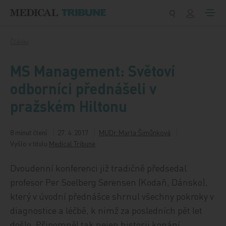
Přeskočit na obsah
Články
MS Management: Světoví
odborníci přednášeli v
pražském Hiltonu
8 minut čtení
27. 4. 2017
MUDr. Marta Šimůnková
Vyšlo v titulu
Medical Tribune
Dvoudenní konferenci již tradičně předsedal
profesor Per Soelberg Sørensen (Kodaň, Dánsko),
který v úvodní přednášce shrnul všechny pokroky v
diagnostice a léčbě, k nimž za posledních pět let
došlo. Připomněl tak nejen historii konání