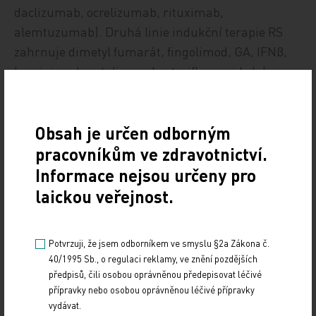
daclizumab, ocrelizumab, rituximab,
alemtuzumab). Druhá linie indukční terapie RS
zahrnuje dimetyl fumarát, fingolimod, GA, IFNβ,
laquinimod, natalizumab a teriflunomid. Jako
třetí v pořadí přichází v úvahu kombinační terapie
a nakonec transplantace kostní dřeně. Cílem
indukční léčby je navodit imunosupresi a
Obsah je určen odborným
„resetovat“ imunitní systém. Za vhodné kandidáty
pracovníkům ve zdravotnictví.
na indukční terapii označil Comi:
Informace nejsou určeny pro
laickou veřejnost.
zatím neléčené pacienty s nakupením atak s
rychlou progresí disability (fenotyp Marburg)
Potvrzuji, že jsem odborníkem ve smyslu §2a Zákona č.
pacienty s rizikem rychlé progrese disability:
40/1995 Sb., o regulaci reklamy, ve znění pozdějších
vysoký počet T2–T1 lézí na MRI s dalšími
předpisů, čili osobou oprávněnou předepisovat léčivé
negativními prognostickými faktory,
přípravky nebo osobou oprávněnou léčivé přípravky
pacienty s rebound fenoménem po
vydávat.