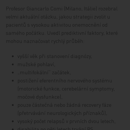
Profesor Giancarlo Comi (Milano, Itálie) rozebral
velmi aktuální otázku, jakou strategii zvolit u
pacientů s vysokou aktivitou onemocnění od
samého počátku. Uvedl prediktivní faktory, které
mohou naznačovat rychlý průběh:
vyšší věk při stanovení diagnózy,
mužské pohlaví,
„multifokální“ začátek,
postižení eferentního nervového systému
(motorické funkce, cerebelární symptomy,
močové dysfunkce),
pouze částečná nebo žádná recovery fáze
(přetrvávání neurologických příznaků),
vysoký počet relapsů v prvních dvou letech,
disabilita po pěti letech trvání RS,