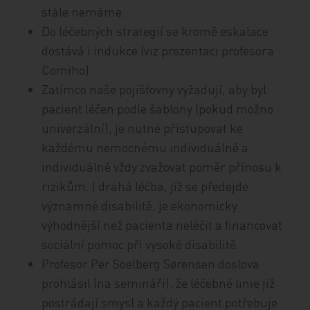
stále nemáme.
Do léčebných strategií se kromě eskalace
dostává i indukce (viz prezentaci profesora
Comiho).
Zatímco naše pojišťovny vyžadují, aby byl
pacient léčen podle šablony (pokud možno
univerzální), je nutné přistupovat ke
každému nemocnému individuálně a
individuálně vždy zvažovat poměr přínosu k
rizikům. I drahá léčba, jíž se předejde
významné disabilitě, je ekonomicky
výhodnější než pacienta neléčit a financovat
sociální pomoc při vysoké disabilitě.
Profesor Per Soelberg Sørensen doslova
prohlásil (na semináři), že léčebné linie již
postrádají smysl a každý pacient potřebuje