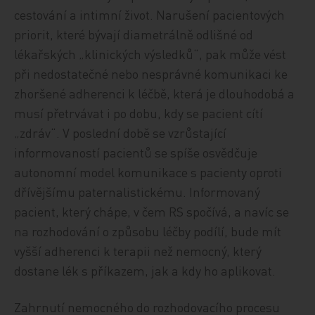
cestování a intimní život. Narušení pacientových
priorit, které bývají diametrálně odlišné od
lékařských „klinických výsledků“, pak může vést
při nedostatečné nebo nesprávné komunikaci ke
zhoršené adherenci k léčbě, která je dlouhodobá a
musí přetrvávat i po dobu, kdy se pacient cítí
„zdráv“. V poslední době se vzrůstající
informovaností pacientů se spíše osvědčuje
autonomní model komunikace s pacienty oproti
dřívějšímu paternalistickému. Informovaný
pacient, který chápe, v čem RS spočívá, a navíc se
na rozhodování o způsobu léčby podílí, bude mít
vyšší adherenci k terapii než nemocný, který
dostane lék s příkazem, jak a kdy ho aplikovat.
Zahrnutí nemocného do rozhodovacího procesu