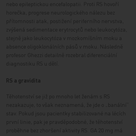
nebo epileptickou encefalopatii. Proti RS hovoří
horečka, progrese neurologického nálezu bez
přítomnosti atak, postižení periferního nervstva,
zvýšená sedimentace erytrocytů nebo leukocytóza,
stejně jako leukocytóza v mozkomíšním moku a
absence oligoklonálních pásů v moku. Následně
profesor Ghezzi detailně rozebral diferenciální
diagnostiku RS u dětí.
RS a gravidita
Těhotenství se již po mnoho let ženám s RS
nezakazuje, to však neznamená, že jde o „banální“
stav. Pokud jsou pacientky stabilizované na lécích
první linie, pak je pravděpodobné, že těhotenství
proběhne bez zhoršení aktivity RS. GA 20 mg má