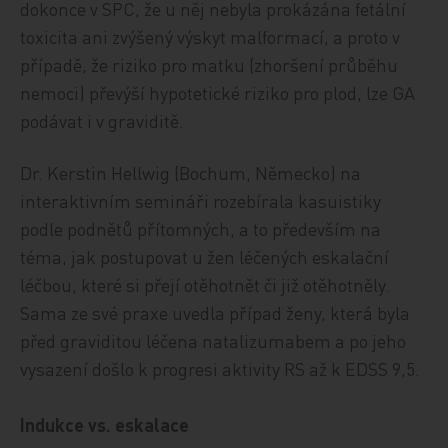
dokonce v SPC, že u něj nebyla prokázána fetální
toxicita ani zvýšený výskyt malformací, a proto v
případě, že riziko pro matku (zhoršení průběhu
nemoci) převýší hypotetické riziko pro plod, lze GA
podávat i v graviditě.
Dr. Kerstin Hellwig (Bochum, Německo) na
interaktivním semináři rozebírala kasuistiky
podle podnětů přítomných, a to především na
téma, jak postupovat u žen léčených eskalační
léčbou, které si přejí otěhotnět či již otěhotněly.
Sama ze své praxe uvedla případ ženy, která byla
před graviditou léčena natalizumabem a po jeho
vysazení došlo k progresi aktivity RS až k EDSS 9,5.
Indukce vs. eskalace