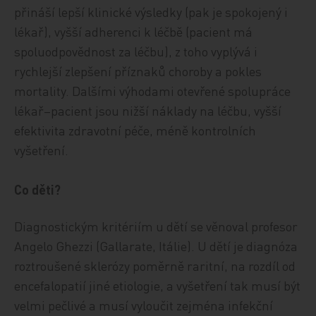
přináší lepší klinické výsledky (pak je spokojený i
lékař), vyšší adherenci k léčbě (pacient má
spoluodpovědnost za léčbu), z toho vyplývá i
rychlejší zlepšení příznaků choroby a pokles
mortality. Dalšími výhodami otevřené spolupráce
lékař–pacient jsou nižší náklady na léčbu, vyšší
efektivita zdravotní péče, méně kontrolních
vyšetření.
Co děti?
Diagnostickým kritériím u dětí se věnoval profesor
Angelo Ghezzi (Gallarate, Itálie). U dětí je diagnóza
roztroušené sklerózy poměrně raritní, na rozdíl od
encefalopatií jiné etiologie, a vyšetření tak musí být
velmi pečlivé a musí vyloučit zejména infekční