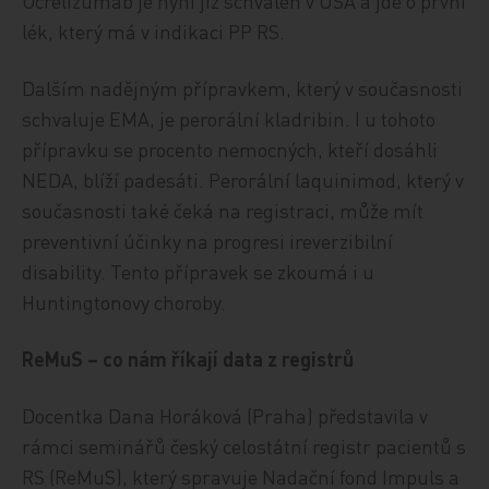
Ocrelizumab je nyní již schválen v USA a jde o první
lék, který má v indikaci PP RS.
Dalším nadějným přípravkem, který v současnosti
schvaluje EMA, je perorální kladribin. I u tohoto
přípravku se procento nemocných, kteří dosáhli
NEDA, blíží padesáti. Perorální laquinimod, který v
současnosti také čeká na registraci, může mít
preventivní účinky na progresi ireverzibilní
disability. Tento přípravek se zkoumá i u
Huntingtonovy choroby.
ReMuS – co nám říkají data z registrů
Docentka Dana Horáková (Praha) představila v
rámci seminářů český celostátní registr pacientů s
RS (ReMuS), který spravuje Nadační fond Impuls a