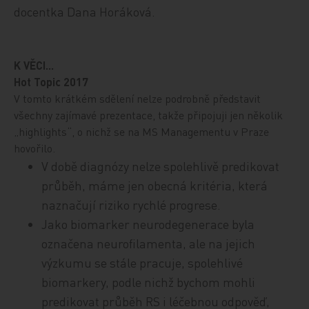
docentka Dana Horáková.
K VĚCI...
Hot Topic 2017
V tomto krátkém sdělení nelze podrobně představit
všechny zajímavé prezentace, takže připojuji jen několik
„highlights“, o nichž se na MS Managementu v Praze
hovořilo.
V době diagnózy nelze spolehlivě predikovat
průběh, máme jen obecná kritéria, která
naznačují riziko rychlé progrese.
Jako biomarker neurodegenerace byla
označena neurofilamenta, ale na jejich
výzkumu se stále pracuje, spolehlivé
biomarkery, podle nichž bychom mohli
predikovat průběh RS i léčebnou odpověď,