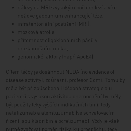
nálezy na MRI s vysokým počtem lézí a více
než dvě gadolinium enhancující léze,
infratentoriální postižení (MRI),
mozková atrofie,
přítomnost oligoklonálních pásů v
mozkomíšním moku,
genomické faktory (např. ApoE4).
Cílem léčby je dosáhnout NEDA (no evidence of
disease activity), zdůraznil profesor Comi. Tomu by
měla být přizpůsobena i léčebná strategie a u
pacientů s vysokou aktivitou onemocnění by měly
být použity léky vyšších indikačních linií, tedy
natalizumab a alemtuzumab (ve schvalovacím
řízení jsou kladribin a ocrelizumab). Vždy je však
nutné zvažovat poměr rizika ku prospěchu, tedy