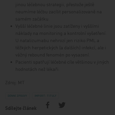
jinou léčebnou strategii, přestože ještě
neumíme léčbu zacílit personalizovaně na
samém začátku.
Vyšší léčebné linie jsou zatíženy i vyššími
náklady na monitoring a kontrolní vyšetření.
U natalizumabu nehrozí jen riziko PML a
těžkých herpetických (a dalších) infekcí, ale i
vážný rebound fenomén po vysazení.
Pacienti spatřují léčebné cíle většinou v jiných
hodnotách než lékaři.
Zdroj: MT
DENNÍ ZPRÁVY
IMPORT: TITULY
Sdílejte článek