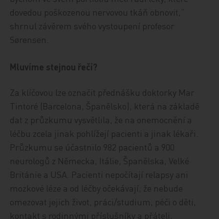
dovedou poškozenou nervovou tkáň obnovit,“
shrnul závěrem svého vystoupení profesor
Sørensen.
Mluvíme stejnou řečí?
Za klíčovou lze označit přednášku doktorky Mar
Tintoré (Barcelona, Španělsko), která na základě
dat z průzkumu vysvětlila, že na onemocnění a
léčbu zcela jinak pohlížejí pacienti a jinak lékaři.
Průzkumu se účastnilo 982 pacientů a 900
neurologů z Německa, Itálie, Španělska, Velké
Británie a USA. Pacienti nepočítají relapsy ani
mozkové léze a od léčby očekávají, že nebude
omezovat jejich život, práci/studium, péči o děti,
kontakt s rodinnými příslušníky a přáteli,