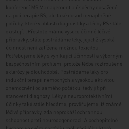
konferencí MS Management a úspěchy dosažené
na poli terapie RS, ale také dosud nenaplněné
potřeby, které v oblasti diagnostiky a léčby RS stále
existují. „Přestože máme vysoce účinné léčivé
přípravky, stále postrádáme léky, jejichž vysoká
účinnost není zatížena možnou toxicitou.
Potřebujeme léky s vynikající účinností a výborným
bezpečnostním profilem, protože léčba roztroušené
sklerózy je dlouhodobá. Postrádáme léky pro
indukční terapii nemocných s vysokou aktivitou
onemocnění od samého počátku, tedy již při
stanovení diagnózy. Léky s neuroprotektivními
účinky také stále hledáme; prověřujeme již známé
léčivé přípravky, zda neprokáží ochrannou
schopnost proti neurodegeneraci. A pochopitelně
bychom ve svém portfoliu měli rádi léky, které