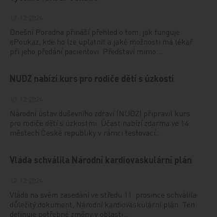
17. 12. 2024
Dnešní Poradna přináší přehled o tom, jak funguje
ePoukaz, kde ho lze uplatnit a jaké možnosti má lékař
při jeho předání pacientovi. Představí mimo…
NUDZ nabízí kurs pro rodiče dětí s úzkostí
13. 12. 2024
Národní ústav duševního zdraví (NUDZ) připravil kurs
pro rodiče dětí s úzkostmi. Účast nabízí zdarma ve 14
městech České republiky v rámci testovací…
Vláda schválila Národní kardiovaskulární plán
12. 12. 2024
Vláda na svém zasedání ve středu 11. prosince schválila
důležitý dokument, Národní kardiovaskulární plán. Ten
definuje potřebné změny v oblasti…