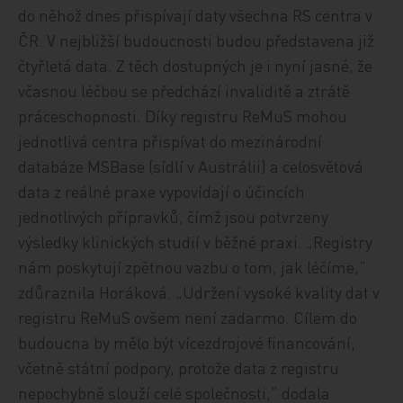
do něhož dnes přispívají daty všechna RS centra v
ČR. V nejbližší budoucnosti budou představena již
čtyřletá data. Z těch dostupných je i nyní jasné, že
včasnou léčbou se předchází invaliditě a ztrátě
práceschopnosti. Díky registru ReMuS mohou
jednotlivá centra přispívat do mezinárodní
databáze MSBase (sídlí v Austrálii) a celosvětová
data z reálné praxe vypovídají o účincích
jednotlivých přípravků, čímž jsou potvrzeny
výsledky klinických studií v běžné praxi. „Registry
nám poskytují zpětnou vazbu o tom, jak léčíme,“
zdůraznila Horáková. „Udržení vysoké kvality dat v
registru ReMuS ovšem není zadarmo. Cílem do
budoucna by mělo být vícezdrojové financování,
včetně státní podpory, protože data z registru
nepochybně slouží celé společnosti,“ dodala