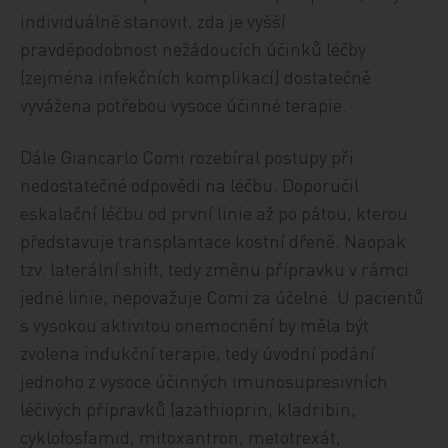
individuálně stanovit, zda je vyšší
pravděpodobnost nežádoucích účinků léčby
(zejména infekčních komplikací) dostatečně
vyvážena potřebou vysoce účinné terapie.
Dále Giancarlo Comi rozebíral postupy při
nedostatečné odpovědi na léčbu. Doporučil
eskalační léčbu od první linie až po pátou, kterou
představuje transplantace kostní dřeně. Naopak
tzv. laterální shift, tedy změnu přípravku v rámci
jedné linie, nepovažuje Comi za účelné. U pacientů
s vysokou aktivitou onemocnění by měla být
zvolena indukční terapie, tedy úvodní podání
jednoho z vysoce účinných imunosupresivních
léčivých přípravků (azathioprin, kladribin,
cyklofosfamid, mitoxantron, metotrexát,