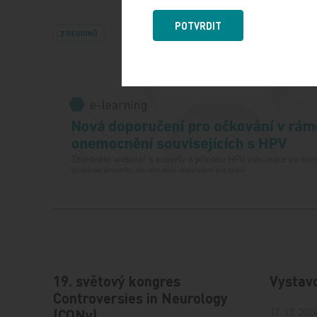
POTVRDIT
Z REGIONŮ
19. světový kongres
Vystav
Controversies in Neurology
17. 12. 202
(CONy)