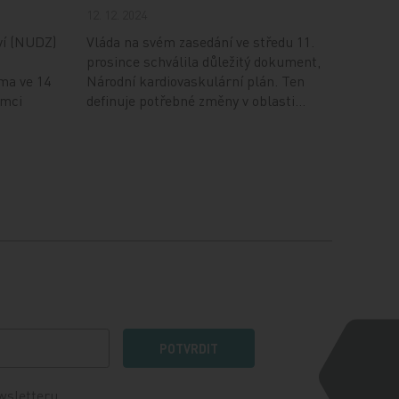
12. 12. 2024
ví (NUDZ)
Vláda na svém zasedání ve středu 11.
prosince schválila důležitý dokument,
ma ve 14
Národní kardiovaskulární plán. Ten
ámci
definuje potřebné změny v oblasti…
POTVRDIT
wsletteru