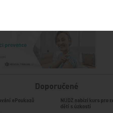
Sdílejte článek
Doporučené
ování ePoukazů
NUDZ nabízí kurs pro r
dětí s úzkostí
4