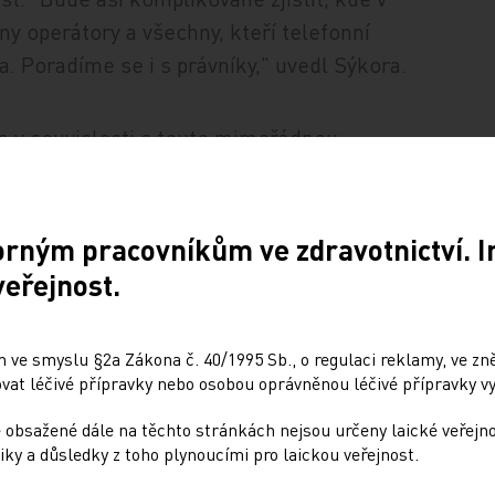
ny operátory a všechny, kteří telefonní
hyba. Poradíme se i s právníky," uvedl Sýkora.
e v souvislosti s touto mimořádnou
lefonního operátora.
dajně nedovolal, normálně pracovala.
orným pracovníkům ve zdravotnictví. 
kdyby zavolal na 112, tak by hovor prošel,"
veřejnost.
 ve smyslu §2a Zákona č. 40/1995 Sb., o regulaci reklamy, ve zněn
at léčivé přípravky nebo osobou oprávněnou léčivé přípravky vy
 obsažené dále na těchto stránkách nejsou určeny laické veřejn
iky a důsledky z toho plynoucími pro laickou veřejnost.