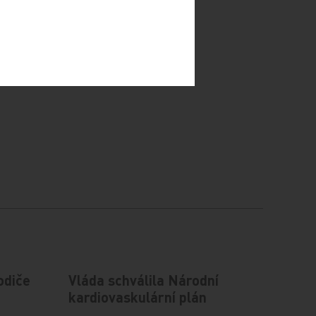
odiče
Vláda schválila Národní
kardiovaskulární plán