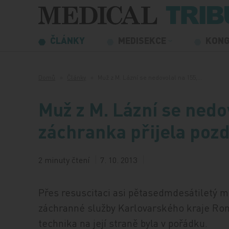
Přeskočit na obsah
ČLÁNKY
MEDISEKCE
KON
Domů
Články
Muž z M. Lázní se nedovolal na 155,…
Muž z M. Lázní se nedo
záchranka přijela poz
2 minuty čtení
7. 10. 2013
Přes resuscitaci asi pětasedmdesátiletý m
záchranné služby Karlovarského kraje Rom
technika na její straně byla v pořádku.