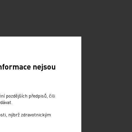
Informace nejsou
í pozdějších předpisů, čili
dávat.
osti, nýbrž zdravotnickým