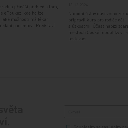
13. 12. 2024
radna přináší přehled o tom,
je ePoukaz, kde ho lze
Národní ústav duševního zdra
a jaké možnosti má lékař
připravil kurs pro rodiče dětí
předání pacientovi. Představí
s úzkostmi. Účast nabízí zdar
městech České republiky v r
testovací…
 světa
ví.
Souhlasím se zasíláním ne