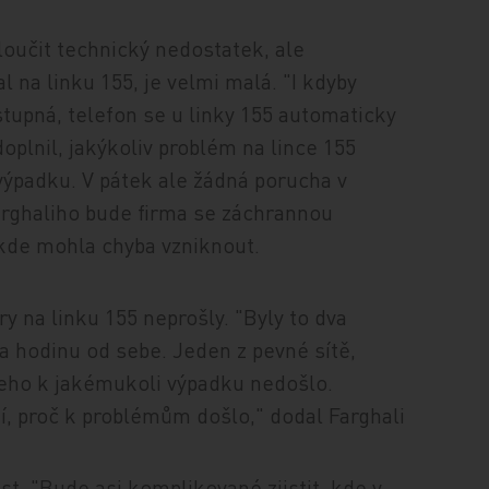
loučit technický nedostatek, ale
 na linku 155, je velmi malá. "I kdyby
stupná, telefon se u linky 155 automaticky
k doplnil, jakýkoliv problém na lince 155
výpadku. V pátek ale žádná porucha v
arghaliho bude firma se záchrannou
 kde mohla chyba vzniknout.
y na linku 155 neprošly. "Byly to dva
ba hodinu od sebe. Jeden z pevné sítě,
šeho k jakémukoli výpadku nedošlo.
í, proč k problémům došlo," dodal Farghali
t. "Bude asi komplikované zjistit, kde v