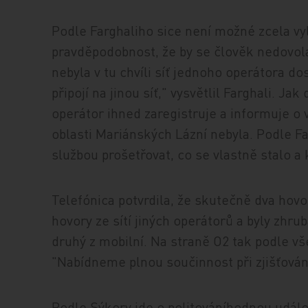
Podle Farghaliho sice není možné zcela vy
pravděpodobnost, že by se člověk nedovolal
nebyla v tu chvíli síť jednoho operátora do
připojí na jinou síť," vysvětlil Farghali. Ja
operátor ihned zaregistruje a informuje o 
oblasti Mariánských Lázní nebyla. Podle F
službou prošetřovat, co se vlastně stalo a
Telefónica potvrdila, že skutečně dva hovor
hovory ze sítí jiných operátorů a byly zhru
druhý z mobilní. Na straně O2 tak podle v
"Nabídneme plnou součinnost při zjišťován
Podle Sýkory jde o politováníhodnou událos