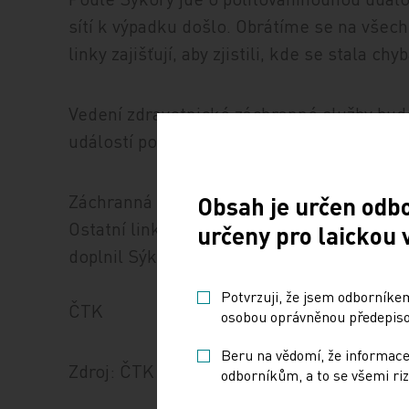
sítí k výpadku došlo. Obrátíme se na všech
linky zajišťují, aby zjistili, kde se stala c
Vedení zdravotnické záchranné služby bud
událostí požadovat oficiální stanovisko te
Záchranná služba v době, kdy se pacient ú
Obsah je určen odb
Ostatní linky fungovaly normálně. "Možná, 
určeny pro laickou 
doplnil Sýkora.
Potvrzuji, že jsem odborníkem
ČTK
osobou oprávněnou předepisov
Beru na vědomí, že informace
Zdroj: ČTK
odborníkům, a to se všemi riz