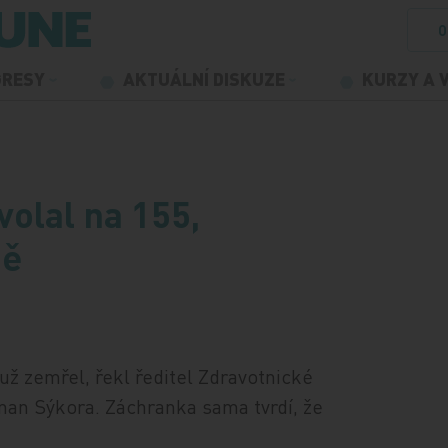
O
GRESY
AKTUÁLNÍ DISKUZE
KURZY A 
volal na 155,
dě
už zemřel, řekl ředitel Zdravotnické
an Sýkora. Záchranka sama tvrdí, že