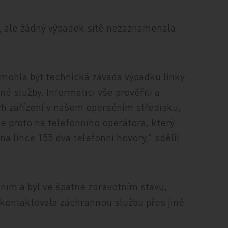
55, ale žádný výpadek sítě nezaznamenala,
mohla být technická závada výpadku linky
 služby. Informatici vše prověřili a
ch zařízení v našem operačním středisku,
 se proto na telefonního operátora, který
na lince 155 dva telefonní hovory," sdělil
ním a byl ve špatné zdravotním stavu,
 kontaktovala záchrannou službu přes jiné