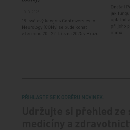
Dnešní Po
10. 3. 2025
jak fungu
uplatnit 
19. světový kongres Controversies in
při jeho 
Neurology (CONy) se bude konat
mimo…
v termínu 20.–22. března 2025 v Praze.
PŘIHLASTE SE K ODBĚRU NOVINEK.
Udržujte si přehled ze
medicíny a zdravotnict