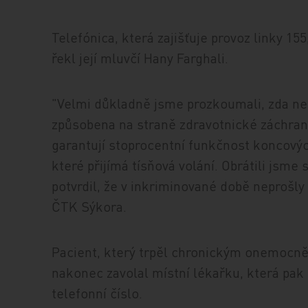
Telefónica, která zajišťuje provoz linky 1
řekl její mluvčí Hany Farghali.
"Velmi důkladně jsme prozkoumali, zda ne
způsobena na straně zdravotnické záchranné
garantují stoprocentní funkčnost koncový
které přijímá tísňová volání. Obrátili jsme
potvrdil, že v inkriminované době neprošly 
ČTK Sýkora.
Pacient, který trpěl chronickým onemocně
nakonec zavolal místní lékařku, která pak
telefonní číslo.