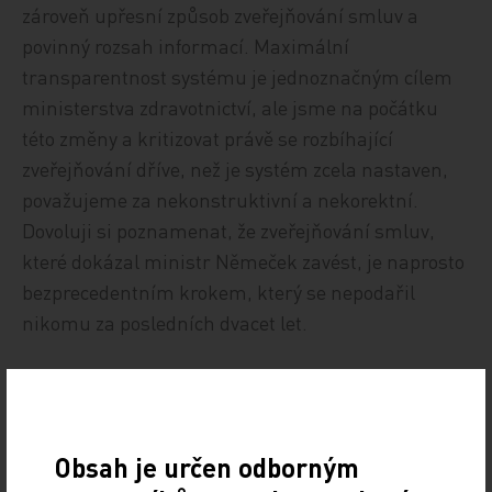
zároveň upřesní způsob zveřejňování smluv a
povinný rozsah informací. Maximální
transparentnost systému je jednoznačným cílem
ministerstva zdravotnictví, ale jsme na počátku
této změny a kritizovat právě se rozbíhající
zveřejňování dříve, než je systém zcela nastaven,
považujeme za nekonstruktivní a nekorektní.
Dovoluji si poznamenat, že zveřejňování smluv,
které dokázal ministr Němeček zavést, je naprosto
bezprecedentním krokem, který se nepodařil
nikomu za posledních dvacet let.
Zdroj: Medical Tribune
Z REGIONŮ
IMPORT: TITULY
Obsah je určen odborným
Sdílejte článek