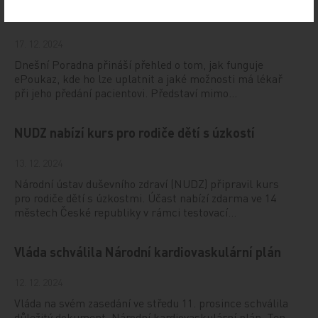
Vystavování ePoukazů
17. 12. 2024
Dnešní Poradna přináší přehled o tom, jak funguje
ePoukaz, kde ho lze uplatnit a jaké možnosti má lékař
při jeho předání pacientovi. Představí mimo…
NUDZ nabízí kurs pro rodiče dětí s úzkostí
13. 12. 2024
Národní ústav duševního zdraví (NUDZ) připravil kurs
pro rodiče dětí s úzkostmi. Účast nabízí zdarma ve 14
městech České republiky v rámci testovací…
Vláda schválila Národní kardiovaskulární plán
12. 12. 2024
Vláda na svém zasedání ve středu 11. prosince schválila
důležitý dokument, Národní kardiovaskulární plán. Ten