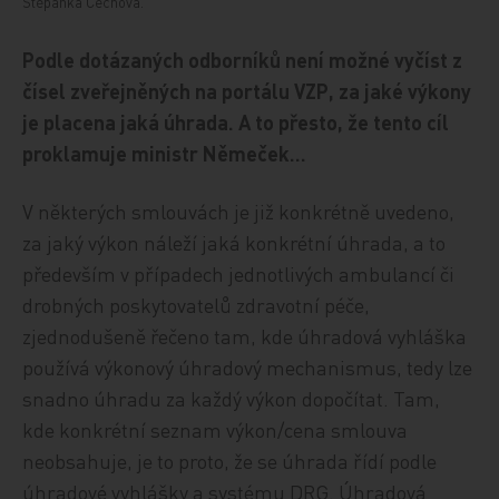
Štěpánka Čechová.
Podle dotázaných odborníků není možné vyčíst z
čísel zveřejněných na portálu VZP, za jaké výkony
je placena jaká úhrada. A to přesto, že tento cíl
proklamuje ministr Němeček…
V některých smlouvách je již konkrétně uvedeno,
za jaký výkon náleží jaká konkrétní úhrada, a to
především v případech jednotlivých ambulancí či
drobných poskytovatelů zdravotní péče,
zjednodušeně řečeno tam, kde úhradová vyhláška
používá výkonový úhradový mechanismus, tedy lze
snadno úhradu za každý výkon dopočítat. Tam,
kde konkrétní seznam výkon/cena smlouva
neobsahuje, je to proto, že se úhrada řídí podle
úhradové vyhlášky a systému DRG. Úhradová