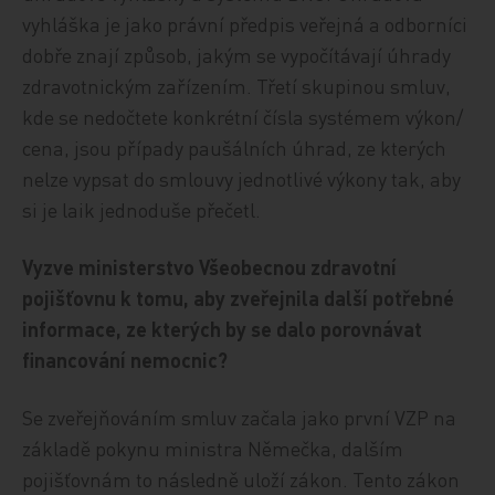
vyhláška je jako právní předpis veřejná a odborníci
dobře znají způsob, jakým se vypočítávají úhrady
zdravotnickým zařízením. Třetí skupinou smluv,
kde se nedočtete konkrétní čísla systémem výkon/
cena, jsou případy paušálních úhrad, ze kterých
nelze vypsat do smlouvy jednotlivé výkony tak, aby
si je laik jednoduše přečetl.
Vyzve ministerstvo Všeobecnou zdravotní
pojišťovnu k tomu, aby zveřejnila další potřebné
informace, ze kterých by se dalo porovnávat
financování nemocnic?
Se zveřejňováním smluv začala jako první VZP na
základě pokynu ministra Němečka, dalším
pojišťovnám to následně uloží zákon. Tento zákon