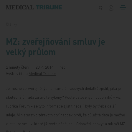
Přeskočit na obsah
Články
MZ: zveřejňování smluv je
velký průlom
2 minuty čtení
28. 4. 2014
red
Vyšlo v titulu
Medical Tribune
Je možné ze zveřejněných smluv a úhradových dodatků zjistit, jaká je
skutečná úhrada za určité výkony? Podle oslovených odborníků – viz
rubrika Fórum – se tyto informace zjistit nedají, byly by třeba další
údaje. Ministerstvo zdravotnictví naopak tvrdí, že důležitá data je možné
zjistit i ze smluv, které již zveřejněné jsou. Odpovědi poskytla mluvčí MZ