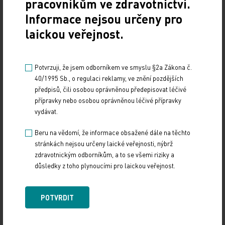
pracovníkům ve zdravotnictví.
Informace nejsou určeny pro
laickou veřejnost.
Potvrzuji, že jsem odborníkem ve smyslu §2a Zákona č.
40/1995 Sb., o regulaci reklamy, ve znění pozdějších
předpisů, čili osobou oprávněnou předepisovat léčivé
přípravky nebo osobou oprávněnou léčivé přípravky
vydávat.
Doporučené
Beru na vědomí, že informace obsažené dále na těchto
stránkách nejsou určeny laické veřejnosti, nýbrž
19. světový kongres Controversies in Neurology
zdravotnickým odborníkům, a to se všemi riziky a
(CONy)
důsledky z toho plynoucími pro laickou veřejnost.
10. 3. 2025
19. světový kongres Controversies in Neurology (CONy)
POTVRDIT
se bude konat v termínu 20.–22. března 2025 v Praze.