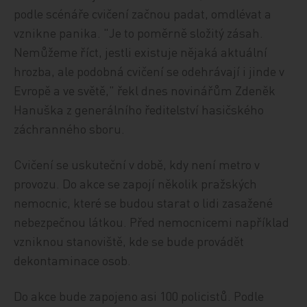
podle scénáře cvičení začnou padat, omdlévat a
vznikne panika. "Je to poměrně složitý zásah.
Nemůžeme říct, jestli existuje nějaká aktuální
hrozba, ale podobná cvičení se odehrávají i jinde v
Evropě a ve světě," řekl dnes novinářům Zdeněk
Hanuška z generálního ředitelství hasičského
záchranného sboru.
Cvičení se uskuteční v době, kdy není metro v
provozu. Do akce se zapojí několik pražských
nemocnic, které se budou starat o lidi zasažené
nebezpečnou látkou. Před nemocnicemi například
vzniknou stanoviště, kde se bude provádět
dekontaminace osob.
Do akce bude zapojeno asi 100 policistů. Podle