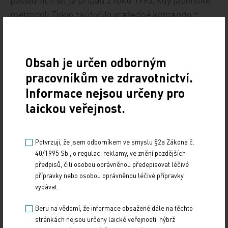
metropoli Tokio zaútočilo vražedné komando z
náboženské sekty Óm šinrikjó. Na následky otravy
jedovatým sarinem tehdy zemřelo 12 lidí.
Obsah je určen odborným
ČTK
pracovníkům ve zdravotnictví.
Informace nejsou určeny pro
Zdroj: ČTK
laickou veřejnost.
Z REGIONŮ
Potvrzuji, že jsem odborníkem ve smyslu §2a Zákona č.
Sdílejte článek
40/1995 Sb., o regulaci reklamy, ve znění pozdějších
předpisů, čili osobou oprávněnou předepisovat léčivé
přípravky nebo osobou oprávněnou léčivé přípravky
vydávat.
Beru na vědomí, že informace obsažené dále na těchto
stránkách nejsou určeny laické veřejnosti, nýbrž