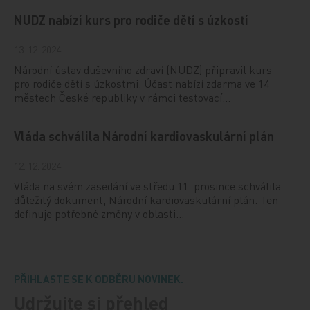
NUDZ nabízí kurs pro rodiče dětí s úzkostí
13. 12. 2024
Národní ústav duševního zdraví (NUDZ) připravil kurs
pro rodiče dětí s úzkostmi. Účast nabízí zdarma ve 14
městech České republiky v rámci testovací…
Vláda schválila Národní kardiovaskulární plán
12. 12. 2024
Vláda na svém zasedání ve středu 11. prosince schválila
důležitý dokument, Národní kardiovaskulární plán. Ten
definuje potřebné změny v oblasti…
PŘIHLASTE SE K ODBĚRU NOVINEK.
Udržujte si přehled