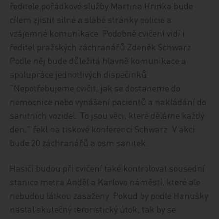
ředitele pořádkové služby Martina Hrinka bude
cílem zjistit silné a slabé stránky policie a
vzájemné komunikace. Podobně cvičení vidí i
ředitel pražských záchranářů Zdeněk Schwarz.
Podle něj bude důležitá hlavně komunikace a
spolupráce jednotlivých dispečinků.
"Nepotřebujeme cvičit, jak se dostaneme do
nemocnice nebo vynášení pacientů a nakládání do
sanitních vozidel. To jsou věci, které děláme každý
den," řekl na tiskové konferenci Schwarz. V akci
bude 20 záchranářů a osm sanitek.
Hasiči budou při cvičení také kontrolovat sousední
stanice metra Anděl a Karlovo náměstí, které ale
nebudou látkou zasaženy. Pokud by podle Hanušky
nastal skutečný teroristický útok, tak by se