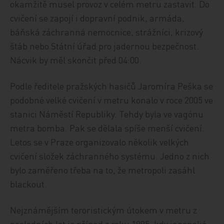
okamžitě musel provoz v celém metru zastavit. Do
cvičení se zapojí i dopravní podnik, armáda,
báňská záchranná nemocnice, strážníci, krizový
štáb nebo Státní úřad pro jadernou bezpečnost.
Nácvik by měl skončit před 04:00.
Podle ředitele pražských hasičů Jaromíra Peška se
podobné velké cvičení v metru konalo v roce 2005 ve
stanici Náměstí Republiky. Tehdy byla ve vagónu
metra bomba. Pak se dělala spíše menší cvičení.
Letos se v Praze organizovalo několik velkých
cvičení složek záchranného systému. Jedno z nich
bylo zaměřeno třeba na to, že metropoli zasáhl
blackout.
Nejznámějším teroristickým útokem v metru z
posledních let je případ z roku 1995, kdy japonské