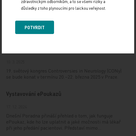
zdravotnickým odborníkům, a to se všemi riziky a
důsledky z toho plynoucími pro laickou veřejnost.
Doporučené
POTVRDIT
19. světový kongres Controversies in Neurology
(CONy)
10. 3. 2025
19. světový kongres Controversies in Neurology (CONy)
se bude konat v termínu 20.–22. března 2025 v Praze.
Vystavování ePoukazů
17. 12. 2024
Dnešní Poradna přináší přehled o tom, jak funguje
ePoukaz, kde ho lze uplatnit a jaké možnosti má lékař
při jeho předání pacientovi. Představí mimo…