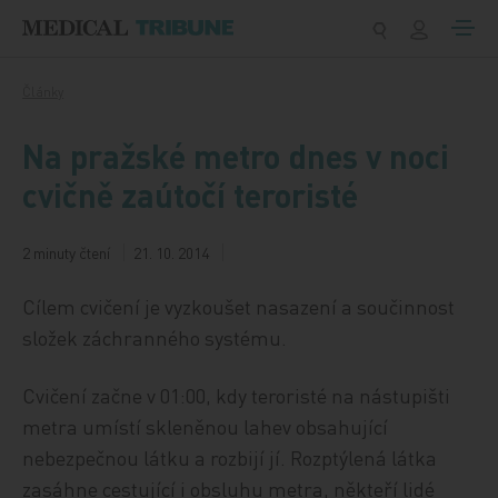
Přeskočit na obsah
Články
Na pražské metro dnes v noci
cvičně zaútočí teroristé
2 minuty čtení
21. 10. 2014
Cílem cvičení je vyzkoušet nasazení a součinnost
složek záchranného systému.
Cvičení začne v 01:00, kdy teroristé na nástupišti
metra umístí skleněnou lahev obsahující
nebezpečnou látku a rozbijí jí. Rozptýlená látka
zasáhne cestující i obsluhu metra, někteří lidé