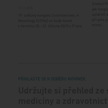
Dnešní Po
10. 3. 2025
jak fungu
uplatnit 
19. světový kongres Controversies in
při jeho 
Neurology (CONy) se bude konat
mimo…
v termínu 20.–22. března 2025 v Praze.
PŘIHLASTE SE K ODBĚRU NOVINEK.
Udržujte si přehled ze
medicíny a zdravotnict