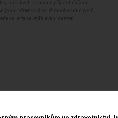
lky, ale i kvůli tamnímu přijatelnějšímu
e jeho reforma sice už mnoho let chystá,
ešené je také vzdělávání sester.
orným pracovníkům ve zdravotnictví. 