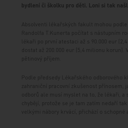
bydlení či školku pro děti. Loni si tak na
Absolventi lékařských fakult mohou podle
Randolfa T.Kunerta počítat s nástupním ro
lékaři po první atestaci až s 90.000 eur (2,
dostat až 200.000 eur (5,4 milionu korun). 
pětinový příjem.
Podle předsedy Lékařského odborového klu
zahraniční pracovní zkušenost přínosem, j
odborů ale musí myslet na to, že lékaři, a
chybějí, protože se je tam zatím nedaří tak
velkými nábory krvácí, přichází o schopné 