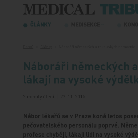
Přeskočit na obsah
ČLÁNKY
MEDISEKCE
KON
Domů
Články
Náboráři německých a rakouských nemocnic…
Náboráři německých a
lákají na vysoké výděl
2 minuty čtení
27. 11. 2015
Nábor lékařů se v Praze koná letos pos
pečovatelského personálu poprvé. Něm
profese chybějí, lákají lidi na vysoké výd