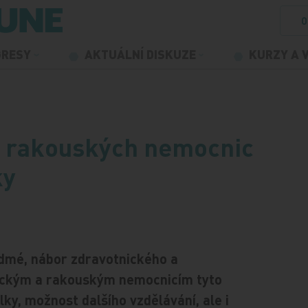
O
GRESY
AKTUÁLNÍ DISKUZE
KURZY A 
 rakouských nemocnic
ky
edmé, nábor zdravotnického a
eckým a rakouským nemocnicím tyto
ělky, možnost dalšího vzdělávání, ale i