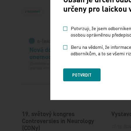
určeny pro laickou 
Z REGIONŮ
Potvrzuji, že jsem odborníkem
osobou oprávněnou předepisov
Beru na vědomí, že informace
odborníkům, a to se všemi riz
POTVRDIT
19. světový kongres
Vystav
Controversies in Neurology
17. 12. 202
(CONy)