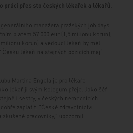
šlo práci přes sto českých lékařek a lékařů.
 generálního manažera pražských job days
čním platem 57.000 eur (1,5 milionu korun),
4 milionu korun) a vedoucí lékaři by měli
V Česku lékaři na stejných pozicích mají
bu Martina Engela je pro lékaře
ako lékař ji svým kolegům přeje. Jako šéf
 stejně i sestry, v českých nemocnicích
 dobře zaplatit. "České zdravotnictví
a zkušené pracovníky," upozornil.