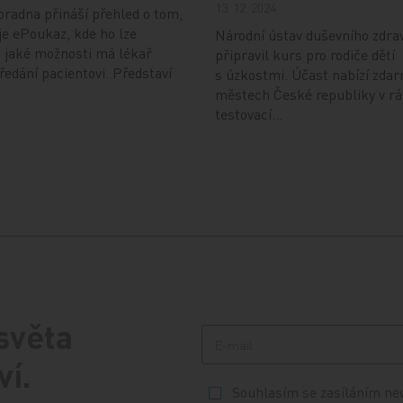
13. 12. 2024
radna přináší přehled o tom,
je ePoukaz, kde ho lze
Národní ústav duševního zdra
a jaké možnosti má lékař
připravil kurs pro rodiče dětí
předání pacientovi. Představí
s úzkostmi. Účast nabízí zdar
městech České republiky v r
testovací…
 světa
ví.
Souhlasím se zasíláním ne