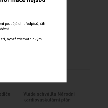
í pozdějších předpisů, čili
dávat.
osti, nýbrž zdravotnickým
odiče
Vláda schválila Národní
kardiovaskulární plán