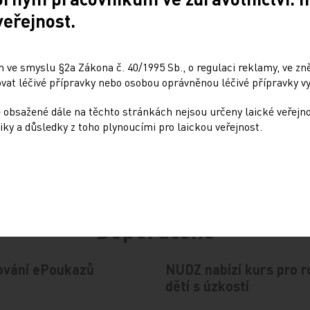
veřejnost.
Sdílejte článek
 ve smyslu §2a Zákona č. 40/1995 Sb., o regulaci reklamy, ve zněn
at léčivé přípravky nebo osobou oprávněnou léčivé přípravky vy
 obsažené dále na těchto stránkách nejsou určeny laické veřejn
iky a důsledky z toho plynoucími pro laickou veřejnost.
Doporučené
ování ePoukazů
NUDZ nabízí kurs pro r
dětí s úzkostí
4