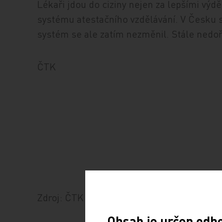
Lékaři jdou do ciziny nejen za lepšími výdě
systému atestačního vzdělávání. V Česku s
systém se ale zatím nezměnil. Stále nedoř
ČTK
Zdroj: ČTK
Obsah je určen odb