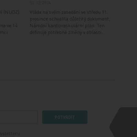
12. 12. 2024
ví (NUDZ)
Vláda na svém zasedání ve středu 11.
prosince schválila důležitý dokument,
ma ve 14
Národní kardiovaskulární plán. Ten
ámci
definuje potřebné změny v oblasti…
POTVRDIT
wsletteru