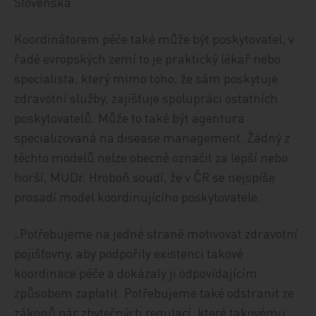
Slovenska.
Koordinátorem péče také může být poskytovatel, v
řadě evropských zemí to je praktický lékař nebo
specialista, který mimo toho, že sám poskytuje
zdravotní služby, zajišťuje spolupráci ostatních
poskytovatelů. Může to také být agentura
specializovaná na disease management. Žádný z
těchto modelů nelze obecně označit za lepší nebo
horší, MUDr. Hroboň soudí, že v ČR se nejspíše
prosadí model koordinujícího poskytovatele.
„Potřebujeme na jedné straně motivovat zdravotní
pojišťovny, aby podpořily existenci takové
koordinace péče a dokázaly ji odpovídajícím
způsobem zaplatit. Potřebujeme také odstranit ze
zákonů pár zbytečných regulací, které takovému