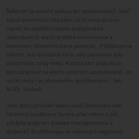
Řešením je vytvořit spolupráci poskytovatelů, kteří
zajistí poskytnutí této péče, na druhou stranu
zajistí, že vyšetření nejsou poskytována
redundantně, ale že probíhá komunikace a
hodnocení celkového stavu pacienta. „Potřebujeme
někoho, kdo dohlédne na to, aby pacientovi bylo
poskytnuto, co by mělo. Koordinátor péče musí
spolupracovat se všemi ostatními poskytovateli, do
určité míry i se zdravotními pojišťovnami,“ řekl
MUDr. Hroboň.
Jako dobrý příklad řešení uvedl Slovensko, kde
zdravotní pojišťovna Dovera před rokem a půl
zahájila program disease managementu u
diabetiků druhého typu ve vybraných regionech