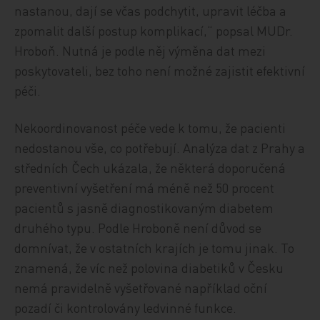
nastanou, dají se včas podchytit, upravit léčba a
zpomalit další postup komplikací,“ popsal MUDr.
Hroboň. Nutná je podle něj výměna dat mezi
poskytovateli, bez toho není možné zajistit efektivní
péči.
Nekoordinovanost péče vede k tomu, že pacienti
nedostanou vše, co potřebují. Analýza dat z Prahy a
středních Čech ukázala, že některá doporučená
preventivní vyšetření má méně než 50 procent
pacientů s jasně diagnostikovaným diabetem
druhého typu. Podle Hroboně není důvod se
domnívat, že v ostatních krajích je tomu jinak. To
znamená, že víc než polovina diabetiků v Česku
nemá pravidelně vyšetřované například oční
pozadí či kontrolovány ledvinné funkce.