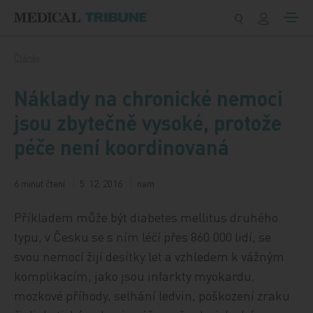
Přeskočit na obsah
Články
Náklady na chronické nemoci
jsou zbytečně vysoké, protože
péče není koordinovaná
6 minut čtení
5. 12. 2016
nam
Příkladem může být diabetes mellitus druhého
typu, v Česku se s ním léčí přes 860.000 lidí, se
svou nemocí žijí desítky let a vzhledem k vážným
komplikacím, jako jsou infarkty myokardu,
mozkové příhody, selhání ledvin, poškození zraku