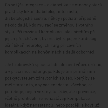
Co se týče integrace – o diabetika se mnohdy stará
praktický lékař, diabetolog, internista,
diabetologická sestra, někdy i podiatr, případně
někdo další, kdo mu radí se změnou životního
stylu. Při rozvinutí komplikací, ale i předtím při
jejich předcházení, by měl být zapojen kardiolog,
oční lékař, neurolog, chirurg při cévních
komplikacích na končetinách a další odborníci.
„Je to obrovská spousta lidí, ale není vůbec určeno,
a v praxi moc nefunguje, kdo je tím primárním
poskytovatelem zdravotních služeb, který by se
měl starat o to, aby pacient dostal všechno, co
potřebuje, nejen ve smyslu léčby, ale i prevence,
včetně prohlídek, že nenastávají komplikace.
Ideální, když nenastanou, nebo později, a když už