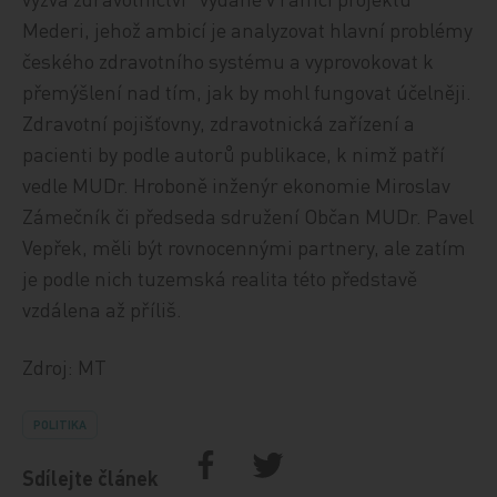
Mederi, jehož ambicí je analyzovat hlavní problémy
českého zdravotního systému a vyprovokovat k
přemýšlení nad tím, jak by mohl fungovat účelněji.
Zdravotní pojišťovny, zdravotnická zařízení a
pacienti by podle autorů publikace, k nimž patří
vedle MUDr. Hroboně inženýr ekonomie Miroslav
Zámečník či předseda sdružení Občan MUDr. Pavel
Vepřek, měli být rovnocennými partnery, ale zatím
je podle nich tuzemská realita této představě
vzdálena až příliš.
Zdroj: MT
POLITIKA
Sdílejte článek