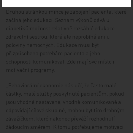
Druhou stránkou mince je zapojení pacienta, které
začíná jeho edukací. Seznam výkonů dává u
diabetiků možnost relativně rozsáhlé edukace
zdravotní sestrou, která ale neprobíhá ani u
poloviny nemocných. Edukace musí být
přizpůsobena potřebám pacienta a jeho
schopnosti komunikovat. Zde mají své místo i
motivační programy.
„Behaviorální ekonomie nás učí, že často malé
částky, malé služby poskytnuté pacientům, pokud
jsou vhodně nastavené, vhodně komunikované a
odpovídají cílové skupině, mohou být tím drobným
závažíčkem, které nakonec převáží rozhodnutí
žádoucím směrem. K tomu potřebujeme motivaci