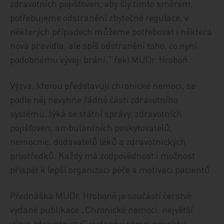
zdravotních pojišťoven, aby šly tímto směrem,
potřebujeme odstranění zbytečné regulace, v
některých případech můžeme potřebovat i některá
nová pravidla, ale spíš odstranění toho, co nyní
podobnému vývoji brání,“ řekl MUDr. Hroboň.
Výzva, kterou představují chronické nemoci, se
podle něj nevyhne žádné části zdravotního
systému, týká se státní správy, zdravotních
pojišťoven, ambulantních poskytovatelů,
nemocnic, dodavatelů léků a zdravotnických
prostředků. Každý má zodpovědnost i možnost
přispět k lepší organizaci péče a motivaci pacientů.
Přednáška MUDr. Hroboně je součástí čerstvě
vydané publikace „Chronické nemoci: největší
výzva zdravotnictví“ vydané v rámci projektu