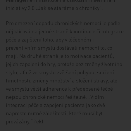
iniciativy 2.0 „Jak se staráme o chroniky“.
Pro omezení dopadu chronických nemocí je podle
něj klíčová na jedné straně koordinace či integrace
péče a zajištění toho, aby v léčebném i
preventivním smyslu dostávali nemocní to, co
mají. Na druhé straně je to motivace pacientů,
jejich zapojení do hry, protože bez změny životního
stylu, ať už ve smyslu zvětšení pohybu, snížení
hmotnosti, změny množství a složení stravy, ale i
ve smyslu větší adherence k předepsané léčbě
nejsou chronické nemoci řešitelné. „Vidím
integraci péče a zapojení pacienta jako dvě
naprosto nutné záležitosti, které musí být
provázány,“ řekl.