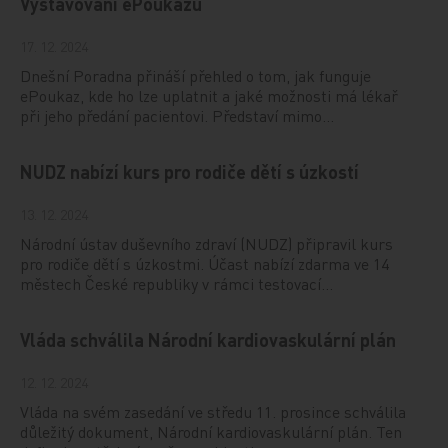
Vystavování ePoukazů
17. 12. 2024
Dnešní Poradna přináší přehled o tom, jak funguje
ePoukaz, kde ho lze uplatnit a jaké možnosti má lékař
při jeho předání pacientovi. Představí mimo…
NUDZ nabízí kurs pro rodiče dětí s úzkostí
13. 12. 2024
Národní ústav duševního zdraví (NUDZ) připravil kurs
pro rodiče dětí s úzkostmi. Účast nabízí zdarma ve 14
městech České republiky v rámci testovací…
Vláda schválila Národní kardiovaskulární plán
12. 12. 2024
Vláda na svém zasedání ve středu 11. prosince schválila
důležitý dokument, Národní kardiovaskulární plán. Ten