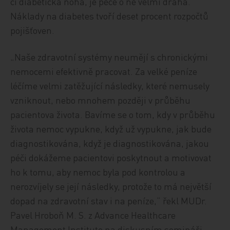
či diabetická noha, je péče o ně velmi drahá.
Náklady na diabetes tvoří deset procent rozpočtů
pojišťoven.
„Naše zdravotní systémy neumějí s chronickými
nemocemi efektivně pracovat. Za velké peníze
léčíme velmi zatěžující následky, které nemusely
vzniknout, nebo mnohem později v průběhu
pacientova života. Bavíme se o tom, kdy v průběhu
života nemoc vypukne, když už vypukne, jak bude
diagnostikována, když je diagnostikována, jakou
péči dokážeme pacientovi poskytnout a motivovat
ho k tomu, aby nemoc byla pod kontrolou a
nerozvíjely se její následky, protože to má největší
dopad na zdravotní stav i na peníze,“ řekl MUDr.
Pavel Hroboň M. S. z Advance Healthcare
Management Institute na diskusním semináři