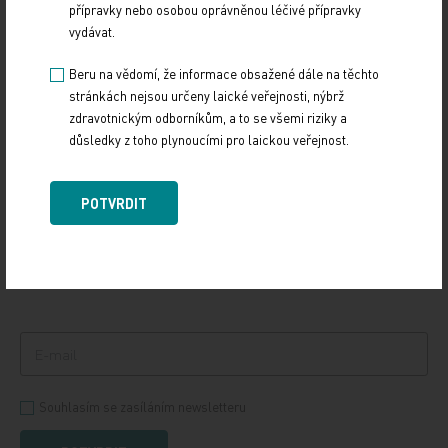
přípravky nebo osobou oprávněnou léčivé přípravky
12. 12. 2024
vydávat.
Vláda na svém zasedání ve středu 11. prosince schválila
důležitý dokument, Národní kardiovaskulární plán. Ten
Beru na vědomí, že informace obsažené dále na těchto
definuje potřebné změny v oblasti…
stránkách nejsou určeny laické veřejnosti, nýbrž
zdravotnickým odborníkům, a to se všemi riziky a
důsledky z toho plynoucími pro laickou veřejnost.
PŘIHLASTE SE K ODBĚRU NOVINEK.
POTVRDIT
Udržujte si přehled
ze světa medicíny a
zdravotnictví.
Souhlasím se zasíláním newsletteru