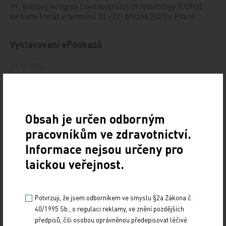
19. světový kongres Controversies in Neurology (CONy)
se bude konat v termínu 20.–22. března 2025 v Praze.
Vystavování ePoukazů
17. 12. 2024
Dnešní Poradna přináší přehled o tom, jak funguje
ePoukaz, kde ho lze uplatnit a jaké možnosti má lékař
při jeho předání pacientovi. Představí mimo…
Obsah je určen odborným
NUDZ nabízí kurs pro rodiče dětí s úzkostí
pracovníkům ve zdravotnictví.
Informace nejsou určeny pro
13. 12. 2024
laickou veřejnost.
Národní ústav duševního zdraví (NUDZ) připravil kurs
pro rodiče dětí s úzkostmi. Účast nabízí zdarma ve 14
městech České republiky v rámci testovací…
Potvrzuji, že jsem odborníkem ve smyslu §2a Zákona č.
40/1995 Sb., o regulaci reklamy, ve znění pozdějších
Vláda schválila Národní kardiovaskulární plán
předpisů, čili osobou oprávněnou předepisovat léčivé