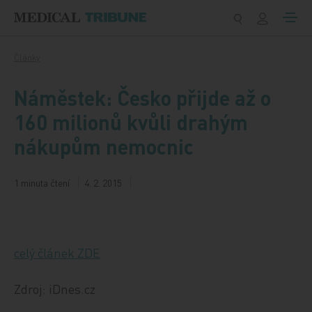
Přeskočit na obsah
Články
Náměstek: Česko přijde až o
160 milionů kvůli drahým
nákupům nemocnic
1 minuta čtení
4. 2. 2015
celý článek ZDE
Zdroj: iDnes.cz