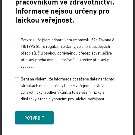
pracovníkům ve zdravotnictví.
znalecké instituce s kulatým razítkem státu, které
Informace nejsou určeny pro
na jednu a tu samou věc dají posudky, které se liší
laickou veřejnost.
o 50 procent," poznamenal.
ČTK
Potvrzuji, že jsem odborníkem ve smyslu §2a Zákona č.
40/1995 Sb., o regulaci reklamy, ve znění pozdějších
předpisů, čili osobou oprávněnou předepisovat léčivé
přípravky nebo osobou oprávněnou léčivé přípravky
vydávat.
Beru na vědomí, že informace obsažené dále na těchto
stránkách nejsou určeny laické veřejnosti, nýbrž
zdravotnickým odborníkům, a to se všemi riziky a
důsledky z toho plynoucími pro laickou veřejnost.
Zdroj: ČTK
POTVRDIT
POLITIKA
Sdílejte článek