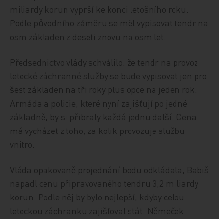
miliardy korun vyprší ke konci letošního roku.
Podle původního záměru se měl vypisovat tendr na
osm základen z deseti znovu na osm let.
Předsednictvo vlády schválilo, že tendr na provoz
letecké záchranné služby se bude vypisovat jen pro
šest základen na tři roky plus opce na jeden rok.
Armáda a policie, které nyní zajišťují po jedné
základně, by si přibraly každá jednu další. Cena
má vycházet z toho, za kolik provozuje službu
vnitro.
Vláda opakovaně projednání bodu odkládala, Babiš
napadl cenu připravovaného tendru 3,2 miliardy
korun. Podle něj by bylo nejlepší, kdyby celou
leteckou záchranku zajišťoval stát. Němeček