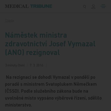
Přeskočit na obsah
Články
Náměstek ministra
zdravotnictví Josef Vymazal
(ANO) rezignoval
3 minuty čtení
7. 3. 2016
Na rezignaci se dohodl Vymazal v pondělí po
poradě s ministrem Svatoplukem Němečkem
(ČSSD). Podle služebního zákona bude na
uvolněné místo vypsáno výběrové řízení, sdělilo
ministerstvo.