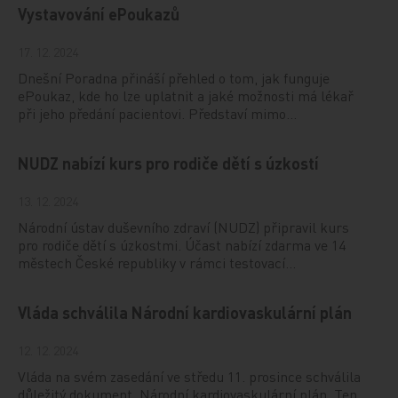
Vystavování ePoukazů
17. 12. 2024
Dnešní Poradna přináší přehled o tom, jak funguje
ePoukaz, kde ho lze uplatnit a jaké možnosti má lékař
při jeho předání pacientovi. Představí mimo…
NUDZ nabízí kurs pro rodiče dětí s úzkostí
13. 12. 2024
Národní ústav duševního zdraví (NUDZ) připravil kurs
pro rodiče dětí s úzkostmi. Účast nabízí zdarma ve 14
městech České republiky v rámci testovací…
Vláda schválila Národní kardiovaskulární plán
12. 12. 2024
Vláda na svém zasedání ve středu 11. prosince schválila
důležitý dokument, Národní kardiovaskulární plán. Ten