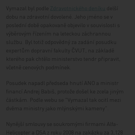
Vymazal byl podle
Zdravotnického deníku
delší
dobu na zdravotní dovolené. Jeho jméno se v
poslední době opakovaně objevilo v souvislosti s
výběrovým řízením na leteckou záchrannou
službu. Byl totiž odpovědný za zadání posudku
expertům dopravní fakulty ČVUT, na základě
kterého pak chtělo ministerstvo tendr připravit,
včetně cenových podmínek.
Posudek napadl předseda hnutí ANO a ministr
financí Andrej Babiš, protože došel ke zcela jiným
částkám. Podle webu se "Vymazal tak ocitl mezi
dvěma ministry jako mlýnskými kameny".
Nynější smlouvy se soukromými firmami Alfa-
Helicopter a DSA z roku 2008 na zakázku za 3,128