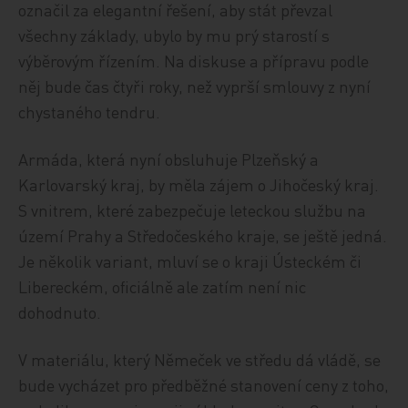
označil za elegantní řešení, aby stát převzal
všechny základy, ubylo by mu prý starostí s
výběrovým řízením. Na diskuse a přípravu podle
něj bude čas čtyři roky, než vyprší smlouvy z nyní
chystaného tendru.
Armáda, která nyní obsluhuje Plzeňský a
Karlovarský kraj, by měla zájem o Jihočeský kraj.
S vnitrem, které zabezpečuje leteckou službu na
území Prahy a Středočeského kraje, se ještě jedná.
Je několik variant, mluví se o kraji Ústeckém či
Libereckém, oficiálně ale zatím není nic
dohodnuto.
V materiálu, který Němeček ve středu dá vládě, se
bude vycházet pro předběžné stanovení ceny z toho,