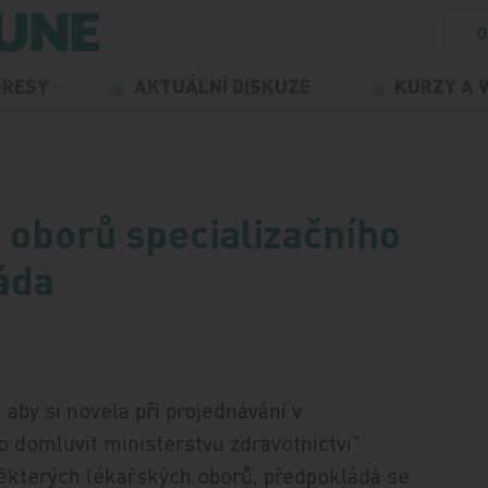
O
GRESY
AKTUÁLNÍ DISKUZE
KURZY A 
…
 oborů specializačního
láda
 aby si novela při projednávání v
o domluvit ministerstvu zdravotnictví".
 některých lékařských oborů, předpokládá se