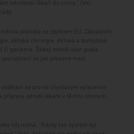
ám odcházejí lékaři do ciziny," řekl
lády.
 změnou pravidla se zbytkem EU. Základním
gie, dětská chirurgie, dětská a dorostová
ví či geriatrie. Žádný menší obor podle
 specializací se jen přesune mezi
 že vzdělání se pro ně chystaným vyřazením
 přípravy odradí lékaře v těchto oborech,
dle něj nutná. "Kdyby ten systém byl
ěnit," řekl. Aktuálně ale podle něj snad i