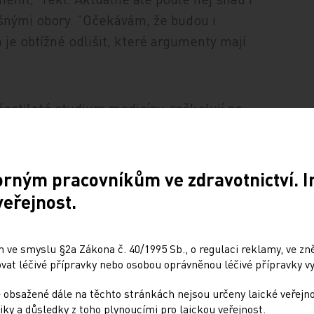
išnými obory. "Očekávám, že budou i
 je obtížné odlišit, které argumenty mají
šestileté studium medicíny, zaškolují po
ějšího kolegy až sedm let. Podle návrhu
ů chce ministr zkrácením atestační přípravy
cnicích.
orným pracovníkům ve zdravotnictví. 
veřejnost.
šť, kde se budou lékaři po promoci
ělávání fakultní a velké nemocnice. Část
 ve smyslu §2a Zákona č. 40/1995 Sb., o regulaci reklamy, ve zněn
nší nemocnice, takže by ho lékaři mohli
at léčivé přípravky nebo osobou oprávněnou léčivé přípravky vy
 obsažené dále na těchto stránkách nejsou určeny laické veřejn
iky a důsledky z toho plynoucími pro laickou veřejnost.