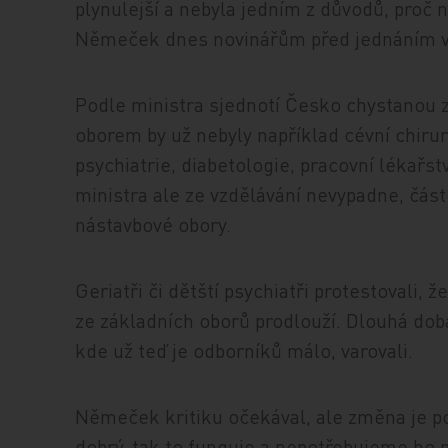
plynulejší a nebyla jedním z důvodů, proč n
Němeček dnes novinářům před jednáním v
Podle ministra sjednotí Česko chystanou
oborem by už nebyly například cévní chirur
psychiatrie, diabetologie, pracovní lékařst
ministra ale ze vzdělávání nevypadne, část
nástavbové obory.
Geriatři či dětští psychiatři protestovali,
ze základních oborů prodlouží. Dlouhá doba
kde už teď je odborníků málo, varovali.
Němeček kritiku očekával, ale změna je po
dobrý, tak to funguje a nepotřebujeme ho m