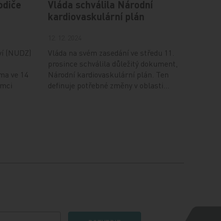
odiče
Vláda schválila Národní
kardiovaskulární plán
12. 12. 2024
ví (NUDZ)
Vláda na svém zasedání ve středu 11.
prosince schválila důležitý dokument,
ma ve 14
Národní kardiovaskulární plán. Ten
ámci
definuje potřebné změny v oblasti…