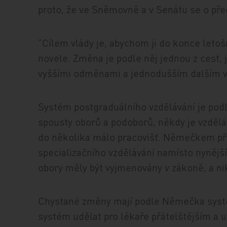
proto, že ve Sněmovně a v Senátu se o př
"Cílem vlády je, abychom ji do konce letoš
novele. Změna je podle něj jednou z cest, 
vyššími odměnami a jednodušším dalším v
Systém postgraduálního vzdělávání je podl
spousty oborů a podoborů, někdy je vzděl
do několika málo pracovišť. Němečkem pře
specializačního vzdělávání namísto nynější
obory měly být vyjmenovány v zákoně, a nik
Chystané změny mají podle Němečka systé
systém udělat pro lékaře přátelštějším a u