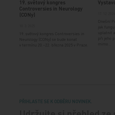
19. světový kongres
Vystav
Controversies in Neurology
17. 12. 202
(CONy)
Dnešní Po
10. 3. 2025
jak fungu
uplatnit 
19. světový kongres Controversies in
při jeho 
Neurology (CONy) se bude konat
mimo…
v termínu 20.–22. března 2025 v Praze.
PŘIHLASTE SE K ODBĚRU NOVINEK.
Udržujte si přehled ze