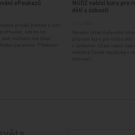
ování ePoukazů
NUDZ nabízí kurs pro r
dětí s úzkostí
4
13. 12. 2024
radna přináší přehled o tom,
je ePoukaz, kde ho lze
Národní ústav duševního zdra
a jaké možnosti má lékař
připravil kurs pro rodiče dětí
předání pacientovi. Představí
s úzkostmi. Účast nabízí zdar
městech České republiky v r
testovací…
 světa