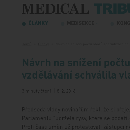
Přeskočit na obsah
ČLÁNKY
MEDISEKCE
KON
Domů
Články
Návrh na snížení počtu oborů specializačního
Návrh na snížení počtu
vzdělávání schválila v
3 minuty čtení
8. 2. 2016
Předseda vlády novinářům řekl, že si přeje,
Parlamentu "udržela rysy, které se podařil
Proti části změn už protestovali zástupci