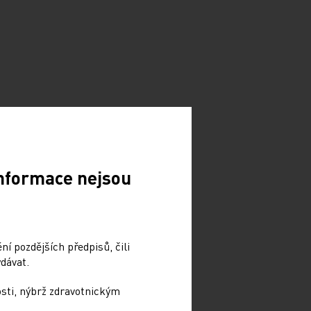
Informace nejsou
í pozdějších předpisů, čili
dávat.
osti, nýbrž zdravotnickým