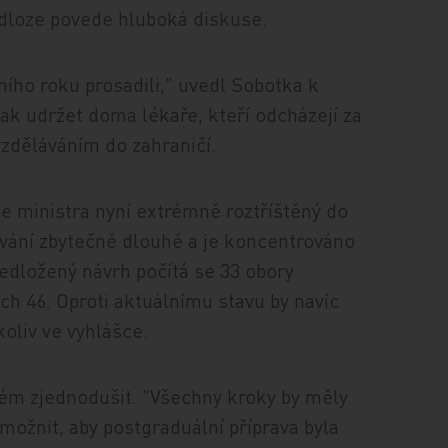
edloze povede hluboká diskuse.
ního roku prosadili," uvedl Sobotka k
jak udržet doma lékaře, kteří odcházejí za
zděláváním do zahraničí.
e ministra nyní extrémně roztříštěný do
ávání zbytečně dlouhé a je koncentrováno
dložený návrh počítá se 33 obory
ch 46. Oproti aktuálnímu stavu by navíc
oliv ve vyhlášce.
m zjednodušit. "Všechny kroky by měly
možnit, aby postgraduální příprava byla