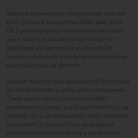
Obdobně argumentoval místopředseda vlády pro
vědu, výzkum a inovace Pavel Bělobrádek (KDU-
ČSL), podle kterého by měl záležitost řešit vládní
návrh zákona po dosažení shody v tripartitě.
Bělobrádek ale navrhl dát k předloze KSČM
neutrální stanovisko, které by vyjadřovalo obecný
souhlas kabinetu se záměrem.
Zavedení karenční doby bylo podle KSČM přínosné
pro zaměstnavatele a snížilo počet neschopenek.
"Tento postup ale snížil finanční zajištění
zaměstnance v nemoci a zvýšil administrativu jak
u lékařů, tak u zaměstnavatelů i správ sociálního
zabezpečení. Zvlášť nepříznivý byl dopad pro
zaměstnance s nízkými příjmy a zaměstnance