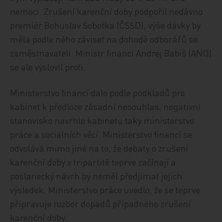
nemoci. Zrušení karenční doby podpořil nedávno
premiér Bohuslav Sobotka (ČSSD), výše dávky by
měla podle něho záviset na dohodě odborářů se
zaměstnavateli. Ministr financí Andrej Babiš (ANO)
se ale vyslovil proti.
Ministerstvo financí dalo podle podkladů pro
kabinet k předloze zásadní nesouhlas, negativní
stanovisko navrhlo kabinetu taky ministerstvo
práce a sociálních věcí. Ministerstvo financí se
odvolává mimo jiné na to, že debaty o zrušení
karenční doby v tripartitě teprve začínají a
poslanecký návrh by neměl předjímat jejich
výsledek. Ministerstvo práce uvedlo, že se teprve
připravuje rozbor dopadů případného zrušení
karenční doby.