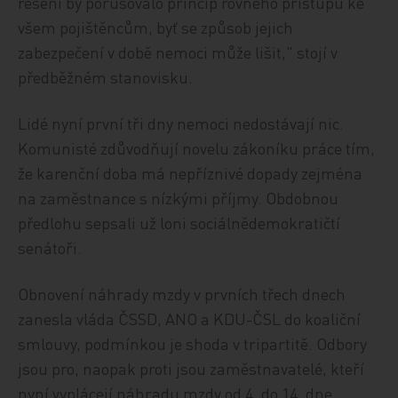
řešení by porušovalo princip rovného přístupu ke
všem pojištěncům, byť se způsob jejich
zabezpečení v době nemoci může lišit," stojí v
předběžném stanovisku.
Lidé nyní první tři dny nemoci nedostávají nic.
Komunisté zdůvodňují novelu zákoníku práce tím,
že karenční doba má nepříznivé dopady zejména
na zaměstnance s nízkými příjmy. Obdobnou
předlohu sepsali už loni sociálnědemokratičtí
senátoři.
Obnovení náhrady mzdy v prvních třech dnech
zanesla vláda ČSSD, ANO a KDU-ČSL do koaliční
smlouvy, podmínkou je shoda v tripartitě. Odbory
jsou pro, naopak proti jsou zaměstnavatelé, kteří
nyní vyplácejí náhradu mzdy od 4. do 14. dne