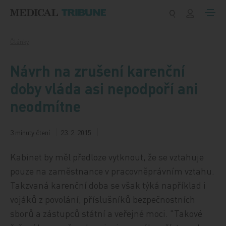
Přeskočit na obsah
Články
Návrh na zrušení karenční
doby vláda asi nepodpoří ani
neodmítne
3 minuty čtení
23. 2. 2015
Kabinet by měl předloze vytknout, že se vztahuje
pouze na zaměstnance v pracovněprávním vztahu.
Takzvaná karenční doba se však týká například i
vojáků z povolání, příslušníků bezpečnostních
sborů a zástupců státní a veřejné moci. "Takové