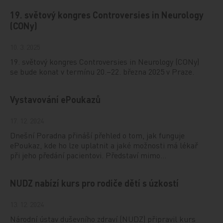
19. světový kongres Controversies in Neurology
(CONy)
10. 3. 2025
19. světový kongres Controversies in Neurology (CONy)
se bude konat v termínu 20.–22. března 2025 v Praze.
Vystavování ePoukazů
17. 12. 2024
Dnešní Poradna přináší přehled o tom, jak funguje
ePoukaz, kde ho lze uplatnit a jaké možnosti má lékař
při jeho předání pacientovi. Představí mimo…
NUDZ nabízí kurs pro rodiče dětí s úzkostí
13. 12. 2024
Národní ústav duševního zdraví (NUDZ) připravil kurs