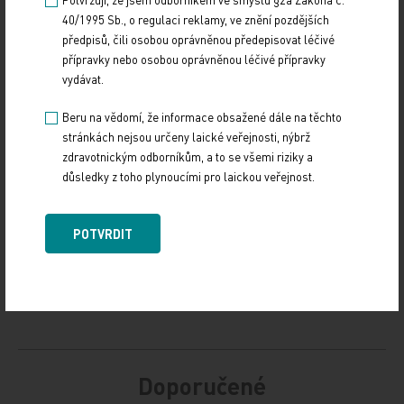
40/1995 Sb., o regulaci reklamy, ve znění pozdějších
ČTK
předpisů, čili osobou oprávněnou předepisovat léčivé
přípravky nebo osobou oprávněnou léčivé přípravky
Zdroj: ČTK
vydávat.
Beru na vědomí, že informace obsažené dále na těchto
POLITIKA
stránkách nejsou určeny laické veřejnosti, nýbrž
zdravotnickým odborníkům, a to se všemi riziky a
Sdílejte článek
důsledky z toho plynoucími pro laickou veřejnost.
POTVRDIT
Doporučené