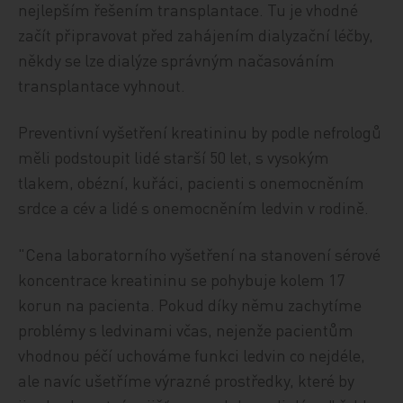
nejlepším řešením transplantace. Tu je vhodné
začít připravovat před zahájením dialyzační léčby,
někdy se lze dialýze správným načasováním
transplantace vyhnout.
Preventivní vyšetření kreatininu by podle nefrologů
měli podstoupit lidé starší 50 let, s vysokým
tlakem, obézní, kuřáci, pacienti s onemocněním
srdce a cév a lidé s onemocněním ledvin v rodině.
"Cena laboratorního vyšetření na stanovení sérové
koncentrace kreatininu se pohybuje kolem 17
korun na pacienta. Pokud díky němu zachytíme
problémy s ledvinami včas, nejenže pacientům
vhodnou péčí uchováme funkci ledvin co nejdéle,
ale navíc ušetříme výrazné prostředky, které by