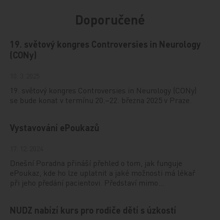
Doporučené
19. světový kongres Controversies in Neurology
(CONy)
10. 3. 2025
19. světový kongres Controversies in Neurology (CONy)
se bude konat v termínu 20.–22. března 2025 v Praze.
Vystavování ePoukazů
17. 12. 2024
Dnešní Poradna přináší přehled o tom, jak funguje
ePoukaz, kde ho lze uplatnit a jaké možnosti má lékař
při jeho předání pacientovi. Představí mimo…
NUDZ nabízí kurs pro rodiče dětí s úzkostí