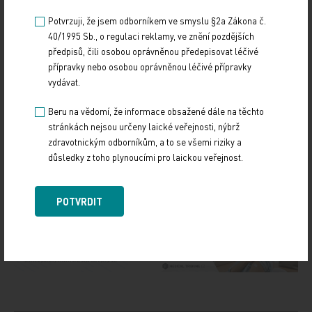
Potvrzuji, že jsem odborníkem ve smyslu §2a Zákona č.
40/1995 Sb., o regulaci reklamy, ve znění pozdějších
předpisů, čili osobou oprávněnou předepisovat léčivé
přípravky nebo osobou oprávněnou léčivé přípravky
vydávat.
Zdroj: ČTK
Beru na vědomí, že informace obsažené dále na těchto
stránkách nejsou určeny laické veřejnosti, nýbrž
Z REGIONŮ
zdravotnickým odborníkům, a to se všemi riziky a
důsledky z toho plynoucími pro laickou veřejnost.
Sdílejte článek
POTVRDIT