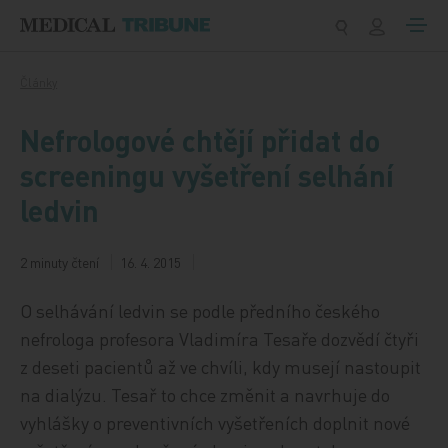
Přeskočit na obsah
Články
Nefrologové chtějí přidat do
screeningu vyšetření selhání
ledvin
2 minuty čtení
16. 4. 2015
O selhávání ledvin se podle předního českého
nefrologa profesora Vladimíra Tesaře dozvědí čtyři
z deseti pacientů až ve chvíli, kdy musejí nastoupit
na dialýzu. Tesař to chce změnit a navrhuje do
vyhlášky o preventivních vyšetřeních doplnit nové