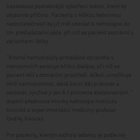
následovat podrobnější vyšetření ledvin, které by
objasnilo příčinu. Pacienta s těžkou ledvinnou
nedostatečností by již měl odeslat k nefrologovi do
tzv. predialyzační péče, při níž se pacient seznámí s
variantami léčby.
"Kromě hemodialýzy prováděné zpravidla v
nemocnicích existuje břišní dialýza, při níž se
pacient léčí v domácím prostředí. Ačkoli umožňuje
větší samostatnost, dává šanci dál pracovat a
cestovat, využívá ji jen 8,1 procenta dialyzovaných,"
doplnil přednosta kliniky nefrologie Institutu
klinické a experimentální medicíny profesor
Ondřej Viklický.
Pro pacienty, kterým selhaly ledviny, je podle něj