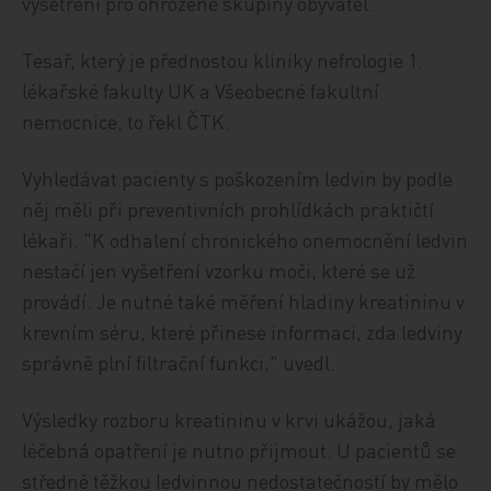
vyšetření pro ohrožené skupiny obyvatel.
Tesař, který je přednostou kliniky nefrologie 1.
lékařské fakulty UK a Všeobecné fakultní
nemocnice, to řekl ČTK.
Vyhledávat pacienty s poškozením ledvin by podle
něj měli při preventivních prohlídkách praktičtí
lékaři. "K odhalení chronického onemocnění ledvin
nestačí jen vyšetření vzorku moči, které se už
provádí. Je nutné také měření hladiny kreatininu v
krevním séru, které přinese informaci, zda ledviny
správně plní filtrační funkci," uvedl.
Výsledky rozboru kreatininu v krvi ukážou, jaká
léčebná opatření je nutno přijmout. U pacientů se
středně těžkou ledvinnou nedostatečností by mělo