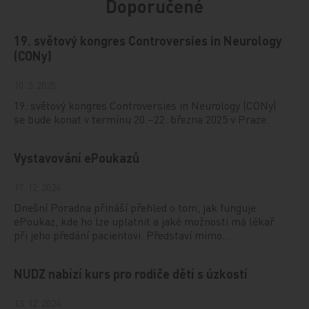
Doporučené
19. světový kongres Controversies in Neurology
(CONy)
10. 3. 2025
19. světový kongres Controversies in Neurology (CONy)
se bude konat v termínu 20.–22. března 2025 v Praze.
Vystavování ePoukazů
17. 12. 2024
Dnešní Poradna přináší přehled o tom, jak funguje
ePoukaz, kde ho lze uplatnit a jaké možnosti má lékař
při jeho předání pacientovi. Představí mimo…
NUDZ nabízí kurs pro rodiče dětí s úzkostí
13. 12. 2024