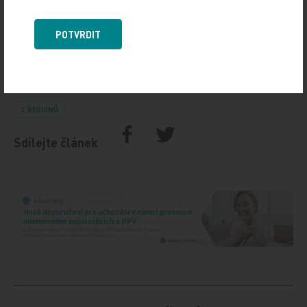
POTVRDIT
Zdroj: ČTK
Z REGIONŮ
Sdílejte článek