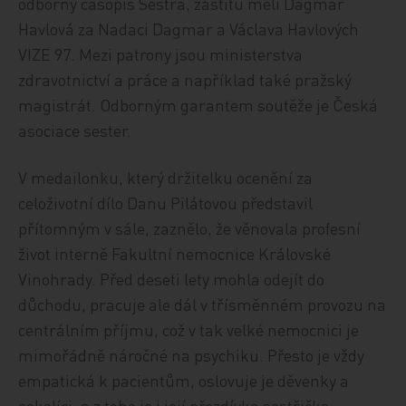
odborný časopis Sestra, záštitu měli Dagmar
Havlová za Nadaci Dagmar a Václava Havlových
VIZE 97. Mezi patrony jsou ministerstva
zdravotnictví a práce a například také pražský
magistrát. Odborným garantem soutěže je Česká
asociace sester.
V medailonku, který držitelku ocenění za
celoživotní dílo Danu Pilátovou představil
přítomným v sále, zaznělo, že věnovala profesní
život interně Fakultní nemocnice Královské
Vinohrady. Před deseti lety mohla odejít do
důchodu, pracuje ale dál v třísměnném provozu na
centrálním příjmu, což v tak velké nemocnici je
mimořádně náročné na psychiku. Přesto je vždy
empatická k pacientům, oslovuje je děvenky a
sokolíci, a z toho je i její přezdívka sestřička