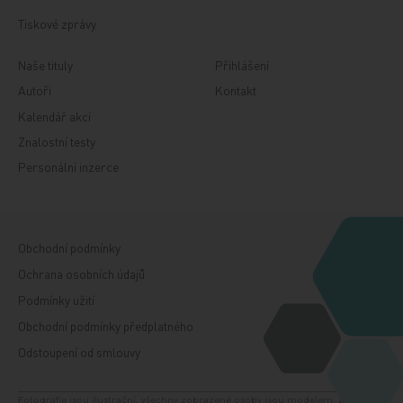
Tiskové zprávy
Naše tituly
Přihlášení
Autoři
Kontakt
Kalendář akcí
Znalostní testy
Personální inzerce
Obchodní podmínky
Ochrana osobních údajů
Podmínky užití
Obchodní podmínky předplatného
Odstoupení od smlouvy
Fotografie jsou ilustrační, všechny zobrazené osoby jsou modelem. Zdroj: