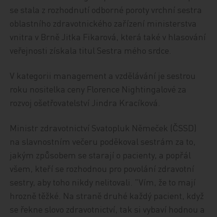
se stala z rozhodnutí odborné poroty vrchní sestra
oblastního zdravotnického zařízení ministerstva
vnitra v Brně Jitka Fikarová, která také v hlasování
veřejnosti získala titul Sestra mého srdce.
V kategorii management a vzdělávání je sestrou
roku nositelka ceny Florence Nightingalové za
rozvoj ošetřovatelství Jindra Kracíková.
Ministr zdravotnictví Svatopluk Němeček (ČSSD)
na slavnostním večeru poděkoval sestrám za to,
jakým způsobem se starají o pacienty, a popřál
všem, kteří se rozhodnou pro povolání zdravotní
sestry, aby toho nikdy nelitovali. "Vím, že to mají
hrozně těžké. Na straně druhé každý pacient, když
se řekne slovo zdravotnictví, tak si vybaví hodnou a