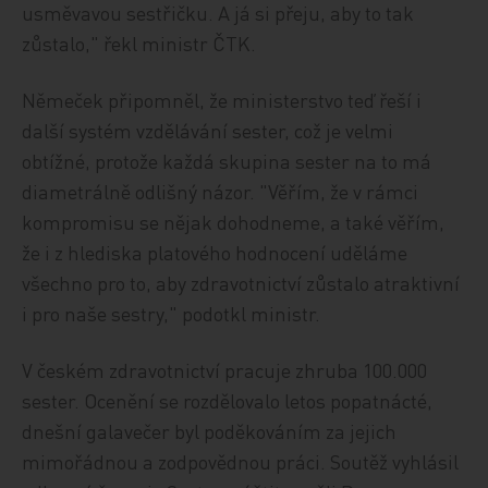
usměvavou sestřičku. A já si přeju, aby to tak
zůstalo," řekl ministr ČTK.
Němeček připomněl, že ministerstvo teď řeší i
další systém vzdělávání sester, což je velmi
obtížné, protože každá skupina sester na to má
diametrálně odlišný názor. "Věřím, že v rámci
kompromisu se nějak dohodneme, a také věřím,
že i z hlediska platového hodnocení uděláme
všechno pro to, aby zdravotnictví zůstalo atraktivní
i pro naše sestry," podotkl ministr.
V českém zdravotnictví pracuje zhruba 100.000
sester. Ocenění se rozdělovalo letos popatnácté,
dnešní galavečer byl poděkováním za jejich
mimořádnou a zodpovědnou práci. Soutěž vyhlásil