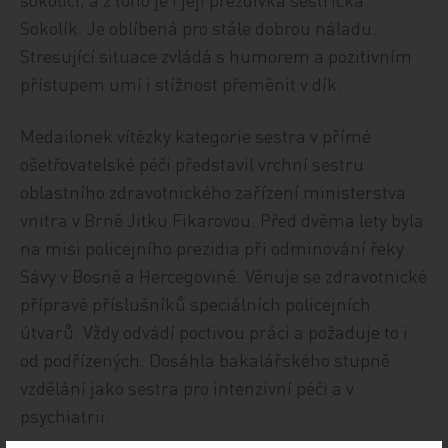
Sokolík. Je oblíbená pro stále dobrou náladu.
Stresující situace zvládá s humorem a pozitivním
přístupem umí i stížnost přeměnit v dík.
Medailonek vítězky kategorie sestra v přímé
ošetřovatelské péči představil vrchní sestru
oblastního zdravotnického zařízení ministerstva
vnitra v Brně Jitku Fikarovou. Před dvěma lety byla
na misi policejního prezidia při odminování řeky
Sávy v Bosně a Hercegovině. Věnuje se zdravotnické
přípravě příslušníků speciálních policejních
útvarů. Vždy odvádí poctivou práci a požaduje to i
od podřízených. Dosáhla bakalářského stupně
vzdělání jako sestra pro intenzivní péči a v
psychiatrii.