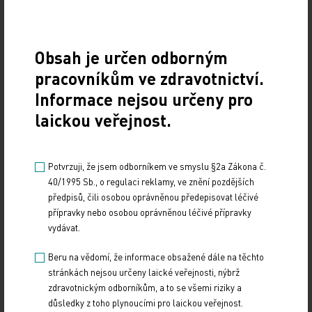
Medailonek vítězky kategorie sestra ve vzdělávání
a managementu představil Jindru Kracíkovou.
Vystudovala při práci vysokou školu zdravotnickou,
Obsah je určen odborným
kde nyní působí jako mentor. Kontinuálnímu
pracovníkům ve zdravotnictví.
vzdělávání sester se věnuje desítky let. Pacienti, o
Informace nejsou určeny pro
něž se starala na dialýze, nedají na ni dopustit,
laickou veřejnost.
stejně jako její kolegyně a kolegové. Je oblíbená pro
profesní znalosti i dovednosti, ale i pro svoji píli,
Potvrzuji, že jsem odborníkem ve smyslu §2a Zákona č.
laskavost a ochotu vždy nabídnout pomoc.
40/1995 Sb., o regulaci reklamy, ve znění pozdějších
předpisů, čili osobou oprávněnou předepisovat léčivé
ČTK
přípravky nebo osobou oprávněnou léčivé přípravky
vydávat.
Beru na vědomí, že informace obsažené dále na těchto
stránkách nejsou určeny laické veřejnosti, nýbrž
zdravotnickým odborníkům, a to se všemi riziky a
důsledky z toho plynoucími pro laickou veřejnost.