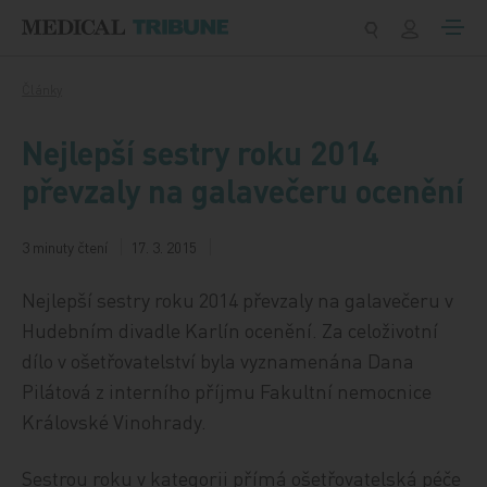
Přeskočit na obsah
Články
Nejlepší sestry roku 2014
převzaly na galavečeru ocenění
3 minuty čtení
17. 3. 2015
Nejlepší sestry roku 2014 převzaly na galavečeru v
Hudebním divadle Karlín ocenění. Za celoživotní
dílo v ošetřovatelství byla vyznamenána Dana
Pilátová z interního příjmu Fakultní nemocnice
Královské Vinohrady.
Sestrou roku v kategorii přímá ošetřovatelská péče