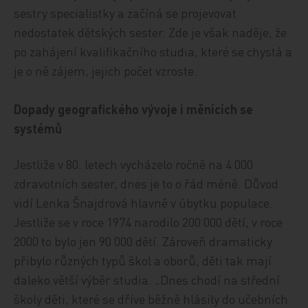
sestry specialistky a začíná se projevovat
nedostatek dětských sester. Zde je však naděje, že
po zahájení kvalifikačního studia, které se chystá a
je o ně zájem, jejich počet vzroste.
Dopady geografického vývoje i měnících se
systémů
Jestliže v 80. letech vycházelo ročně na 4 000
zdravotních sester, dnes je to o řád méně. Důvod
vidí Lenka Šnajdrová hlavně v úbytku populace.
Jestliže se v roce 1974 narodilo 200 000 dětí, v roce
2000 to bylo jen 90 000 dětí. Zároveň dramaticky
přibylo různých typů škol a oborů, děti tak mají
daleko větší výběr studia. „Dnes chodí na střední
školy děti, které se dříve běžně hlásily do učebních