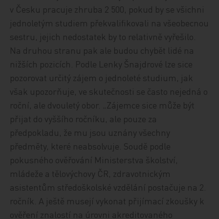
v Česku pracuje zhruba 2 500, pokud by se všichni
jednoletým studiem překvalifikovali na všeobecnou
sestru, jejich nedostatek by to relativně vyřešilo.
Na druhou stranu pak ale budou chybět lidé na
nižších pozicích. Podle Lenky Šnajdrové lze sice
pozorovat určitý zájem o jednoleté studium, jak
však upozorňuje, ve skutečnosti se často nejedná o
roční, ale dvouletý obor. „Zájemce sice může být
přijat do vyššího ročníku, ale pouze za
předpokladu, že mu jsou uznány všechny
předměty, které neabsolvuje. Soudě podle
pokusného ověřování Ministerstva školství,
mládeže a tělovýchovy ČR, zdravotnickým
asistentům středoškolské vzdělání postačuje na 2.
ročník. A ještě musejí vykonat přijímací zkoušky k
ověření znalostí na úrovni akreditovaného