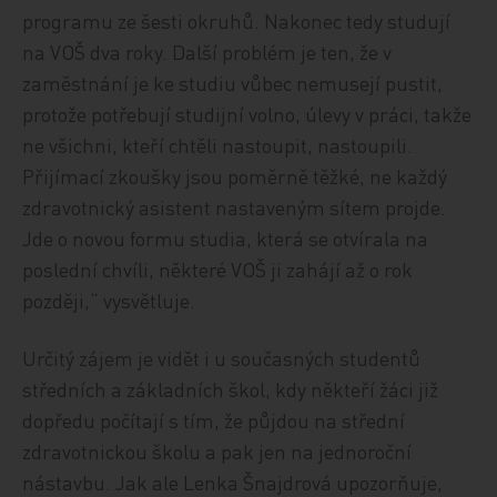
programu ze šesti okruhů. Nakonec tedy studují
na VOŠ dva roky. Další problém je ten, že v
zaměstnání je ke studiu vůbec nemusejí pustit,
protože potřebují studijní volno, úlevy v práci, takže
ne všichni, kteří chtěli nastoupit, nastoupili.
Přijímací zkoušky jsou poměrně těžké, ne každý
zdravotnický asistent nastaveným sítem projde.
Jde o novou formu studia, která se otvírala na
poslední chvíli, některé VOŠ ji zahájí až o rok
později,“ vysvětluje.
Určitý zájem je vidět i u současných studentů
středních a základních škol, kdy někteří žáci již
dopředu počítají s tím, že půjdou na střední
zdravotnickou školu a pak jen na jednoroční
nástavbu. Jak ale Lenka Šnajdrová upozorňuje,