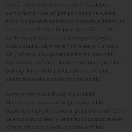
oborů, střední škola vezme téměř každého a
samozřejmě i více lidí pak pokračuje na vysoké
škole. Na jedné straně se tak prodlužuje dětství, na
druhé pak stále více lidí pracuje do 65 let,“ říká
Lenka Šnajdrová s tím, že demografický vývoj
dosáhl stadia, kdy máme hodně seniorů a málo
dětí, což se projevuje nedostatkem pracovníků
zejména ve službách. Navíc se stárnoucí populací
pak logicky narůstá potřeba zdravotnického,
ošetřovatelského a sociálního personálu.
Sestry v tuzemsku chybějí dlouhodobě.
Ministerstvo zdravotnictví proto prosadilo
rozporuplně přijatou změnu, podle níž od září 2017
zájemci o pozici sestry nepotřebují po absolvované
střední zdravotnické škole studovat tříleté