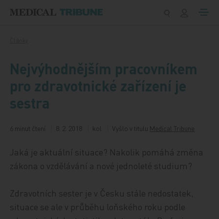
Přeskočit na obsah
Články
Nejvýhodnějším pracovníkem
pro zdravotnické zařízení je
sestra
6 minut čtení
8. 2. 2018
kol
Vyšlo v titulu
Medical Tribune
Jaká je aktuální situace? Nakolik pomáhá změna
zákona o vzdělávání a nové jednoleté studium?
Zdravotních sester je v Česku stále nedostatek,
situace se ale v průběhu loňského roku podle