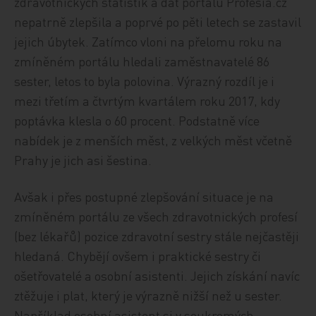
zdravotnických statistik a dat portálu Profesia.cz
nepatrně zlepšila a poprvé po pěti letech se zastavil
jejich úbytek. Zatímco vloni na přelomu roku na
zmíněném portálu hledali zaměstnavatelé 86
sester, letos to byla polovina. Výrazný rozdíl je i
mezi třetím a čtvrtým kvartálem roku 2017, kdy
poptávka klesla o 60 procent. Podstatně více
nabídek je z menších měst, z velkých měst včetně
Prahy je jich asi šestina.
Avšak i přes postupné zlepšování situace je na
zmíněném portálu ze všech zdravotnických profesí
(bez lékařů) pozice zdravotní sestry stále nejčastěji
hledaná. Chybějí ovšem i praktické sestry či
ošetřovatelé a osobní asistenti. Jejich získání navíc
ztěžuje i plat, který je výrazně nižší než u sester.
Například osobní asistent si v soukromých