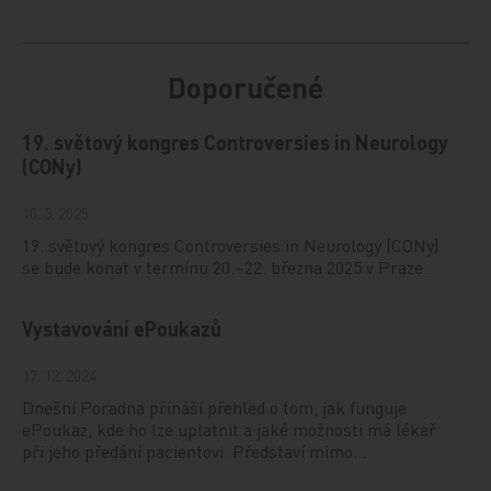
Doporučené
19. světový kongres Controversies in Neurology
(CONy)
10. 3. 2025
19. světový kongres Controversies in Neurology (CONy)
se bude konat v termínu 20.–22. března 2025 v Praze.
Vystavování ePoukazů
17. 12. 2024
Dnešní Poradna přináší přehled o tom, jak funguje
ePoukaz, kde ho lze uplatnit a jaké možnosti má lékař
při jeho předání pacientovi. Představí mimo…