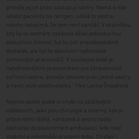
protože jejich práci zastupují sestry. Nemá‑li kdo
odvést pacienta na rentgen, udělá to sestra;
nikoho nezajímá, že tam není sanitář. V okamžiku,
kdy by se sestrám zakázalo dělat jednoduchou
obslužnou činnost, byl by jich pravděpodobně
dostatek, ale byl by absolutní nedostatek
pomocných pracovníků. V současné době je
nejvýhodnějším pracovníkem pro zdravotnické
zařízení sestra, protože zastane práci jedné sestry,
a navíc ještě ošetřovatelky,“ říká Lenka Šnajdrová.
Nejvíce sester podle ní chybí na zátěžových
odděleních, jako jsou chirurgie a interny, kde je
práce velmi těžká, nárazová a sestry raději
odcházejí do soukromých ambulancí, kde mají
stabilní a výhodnější pracovní dobu. Chybějí i