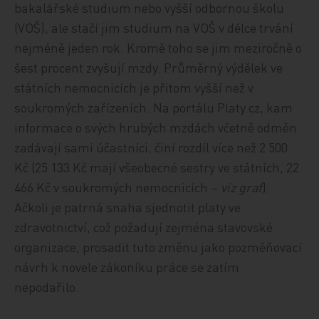
bakalářské studium nebo vyšší odbornou školu
(VOŠ), ale stačí jim studium na VOŠ v délce trvání
nejméně jeden rok. Kromě toho se jim meziročně o
šest procent zvyšují mzdy. Průměrný výdělek ve
státních nemocnicích je přitom vyšší než v
soukromých zařízeních. Na portálu Platy.cz, kam
informace o svých hrubých mzdách včetně odměn
zadávají sami účastníci, činí rozdíl více než 2 500
Kč (25 133 Kč mají všeobecné sestry ve státních, 22
466 Kč v soukromých nemocnicích –
viz graf
).
Ačkoli je patrná snaha sjednotit platy ve
zdravotnictví, což požadují zejména stavovské
organizace, prosadit tuto změnu jako pozměňovací
návrh k novele zákoníku práce se zatím
nepodařilo.