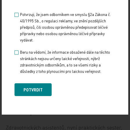
na přesčasy, nízké ohodnocení za náročnou práci a
změny služeb. „Pozitivní je to, že zákon o
Potvrzuji, že jsem odborníkem ve smyslu §2a Zákona č.
vzdělávání zrušil dříve povinnou registraci
40/1995 Sb., o regulaci reklamy, ve znění pozdějších
zdravotních sester, protože byla řada sester, které
předpisů, čili osobou oprávněnou předepisovat léčivé
registraci neměly, z oboru proto odešly nebo se do
přípravky nebo osobou oprávněnou léčivé přípravky
vydávat.
něj např. po mateřské dovolené nevrátily,“ dodává.
Beru na vědomí, že informace obsažené dále na těchto
„Najít vhodné lidi na extrémně zodpovědnou práci
stránkách nejsou určeny laické veřejnosti, nýbrž
ve zdravotnictví za plat, který má mnohem blíž k
zdravotnickým odborníkům, a to se všemi riziky a
důsledky z toho plynoucími pro laickou veřejnost.
minimální než k průměrné mzdě, je velmi těžké i
za standardních podmínek, nejen v době rekordně
nízké nezaměstnanosti,“ uzavírá Michal Novák.
POTVRDIT
Mění se zájem o obor?
Zdravotnických asistentů, nyní praktických sester,