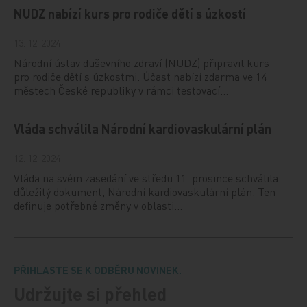
NUDZ nabízí kurs pro rodiče dětí s úzkostí
13. 12. 2024
Národní ústav duševního zdraví (NUDZ) připravil kurs
pro rodiče dětí s úzkostmi. Účast nabízí zdarma ve 14
městech České republiky v rámci testovací…
Vláda schválila Národní kardiovaskulární plán
12. 12. 2024
Vláda na svém zasedání ve středu 11. prosince schválila
důležitý dokument, Národní kardiovaskulární plán. Ten
definuje potřebné změny v oblasti…
PŘIHLASTE SE K ODBĚRU NOVINEK.
Udržujte si přehled