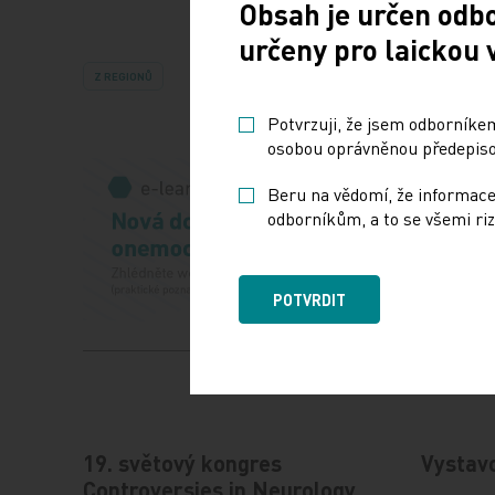
Obsah je určen odb
určeny pro laickou 
Z REGIONŮ
Potvrzuji, že jsem odborníkem
osobou oprávněnou předepisov
Beru na vědomí, že informace
odborníkům, a to se všemi riz
POTVRDIT
19. světový kongres
Vystav
Controversies in Neurology