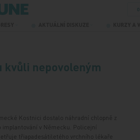
O
GRESY
AKTUÁLNÍ DISKUZE
KURZY A 
ku kvůli nepovoleným
ěmecké Kostnici dostalo náhradní chlopně z
o implantování v Německu. Policejní
šetřuje třiapadesátiletého vrchního lékaře