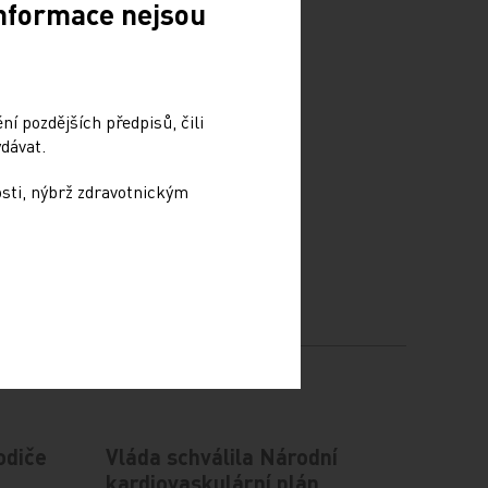
Informace nejsou
í pozdějších předpisů, čili
dávat.
osti, nýbrž zdravotnickým
odiče
Vláda schválila Národní
kardiovaskulární plán