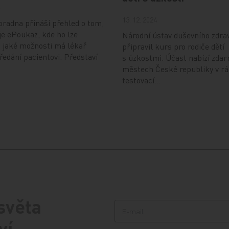
4
13. 12. 2024
radna přináší přehled o tom,
je ePoukaz, kde ho lze
Národní ústav duševního zdra
a jaké možnosti má lékař
připravil kurs pro rodiče dětí
předání pacientovi. Představí
s úzkostmi. Účast nabízí zdar
městech České republiky v r
testovací…
 světa
ví.