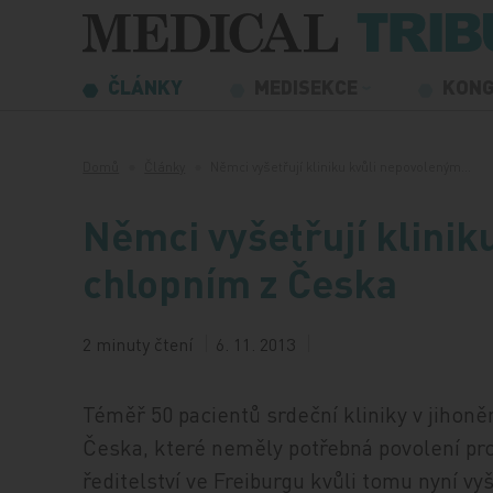
Přeskočit na obsah
ČLÁNKY
MEDISEKCE
KON
Domů
Články
Němci vyšetřují kliniku kvůli nepovoleným…
Němci vyšetřují klini
chlopním z Česka
2 minuty čtení
6. 11. 2013
Téměř 50 pacientů srdeční kliniky v jihon
Česka, které neměly potřebná povolení pr
ředitelství ve Freiburgu kvůli tomu nyní vy