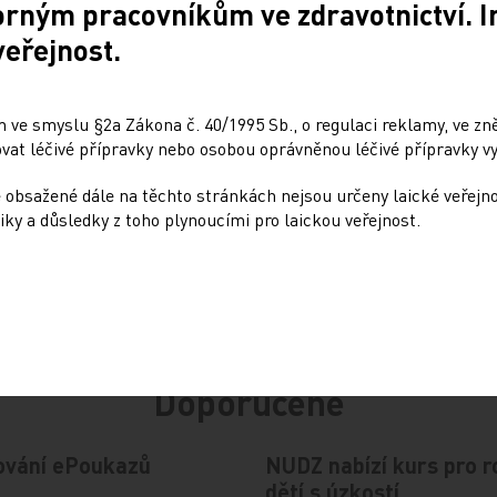
orným pracovníkům ve zdravotnictví. 
veřejnost.
Sdílejte článek
 ve smyslu §2a Zákona č. 40/1995 Sb., o regulaci reklamy, ve zněn
at léčivé přípravky nebo osobou oprávněnou léčivé přípravky vy
 obsažené dále na těchto stránkách nejsou určeny laické veřejn
iky a důsledky z toho plynoucími pro laickou veřejnost.
Doporučené
ování ePoukazů
NUDZ nabízí kurs pro r
dětí s úzkostí