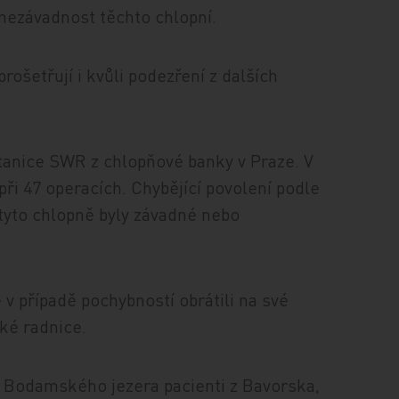
 nezávadnost těchto chlopní.
šetřují i kvůli podezření z dalších
tanice SWR z chlopňové banky v Praze. V
 při 47 operacích. Chybějící povolení podle
tyto chlopně byly závadné nebo
 v případě pochybností obrátili na své
ké radnice.
 Bodamského jezera pacienti z Bavorska,