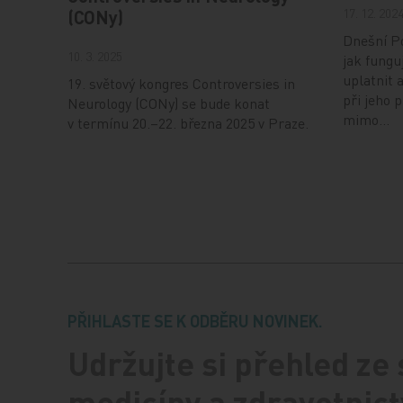
17. 12. 202
(CONy)
Dnešní Po
10. 3. 2025
jak fungu
uplatnit 
19. světový kongres Controversies in
při jeho 
Neurology (CONy) se bude konat
mimo…
v termínu 20.–22. března 2025 v Praze.
PŘIHLASTE SE K ODBĚRU NOVINEK.
Udržujte si přehled ze
medicíny a zdravotnict