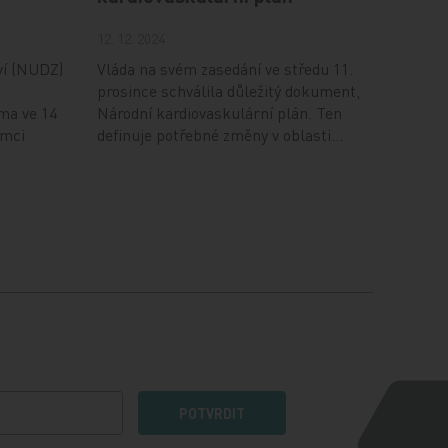
12. 12. 2024
ví (NUDZ)
Vláda na svém zasedání ve středu 11.
prosince schválila důležitý dokument,
ma ve 14
Národní kardiovaskulární plán. Ten
ámci
definuje potřebné změny v oblasti…
POTVRDIT