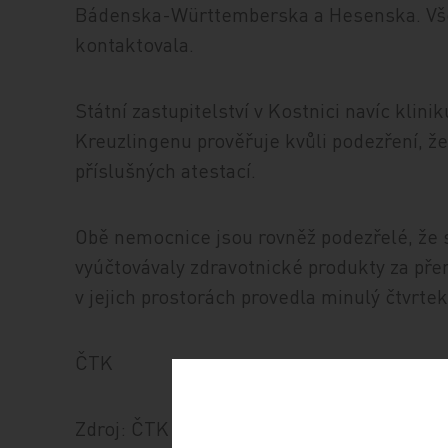
Bádenska-Württemberska a Hesenska. Všechn
kontaktovala.
Státní zastupitelství v Kostnici navíc klini
Kreuzlingenu prověřuje kvůli podezření, 
příslušných atestací.
Obě nemocnice jsou rovněž podezřelé, že si
vyúčtovávaly zdravotnické produkty za pře
v jejich prostorách provedla minulý čtvrtek 
ČTK
Zdroj: ČTK