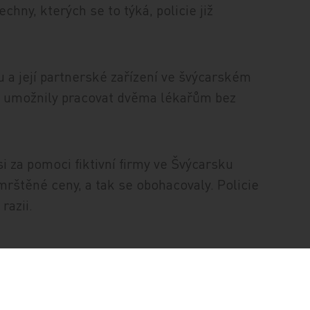
y, kterých se to týká, policie již
ku a její partnerské zařízení ve švýcarském
že umožnily pracovat dvěma lékařům bez
 za pomoci fiktivní firmy ve Švýcarsku
mrštěné ceny, a tak se obohacovaly. Policie
razii.