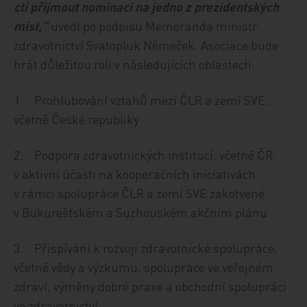
ctí přijmout nominaci na jedno z prezidentských
míst,“
uvedl po podpisu Memoranda ministr
zdravotnictví Svatopluk Němeček. Asociace bude
hrát důležitou roli v následujících oblastech:
1. Prohlubování vztahů mezi ČLR a zemí SVE,
včetně České republiky
2. Podpora zdravotnických institucí, včetně ČR,
v aktivní účasti na kooperačních iniciativách
v rámci spolupráce ČLR a zemí SVE zakotvené
v Bukurešťském a Suzhouském akčním plánu
3. Přispívání k rozvoji zdravotnické spolupráce,
včetně vědy a výzkumu, spolupráce ve veřejném
zdraví, výměny dobré praxe a obchodní spolupráci
ve zdravotnictví