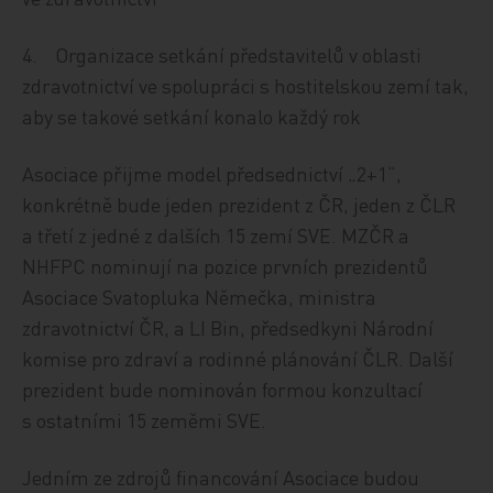
4. Organizace setkání představitelů v oblasti
zdravotnictví ve spolupráci s hostitelskou zemí tak,
aby se takové setkání konalo každý rok
Asociace přijme model předsednictví „2+1“,
konkrétně bude jeden prezident z ČR, jeden z ČLR
a třetí z jedné z dalších 15 zemí SVE. MZČR a
NHFPC nominují na pozice prvních prezidentů
Asociace Svatopluka Němečka, ministra
zdravotnictví ČR, a LI Bin, předsedkyni Národní
komise pro zdraví a rodinné plánování ČLR. Další
prezident bude nominován formou konzultací
s ostatními 15 zeměmi SVE.
Jedním ze zdrojů financování Asociace budou