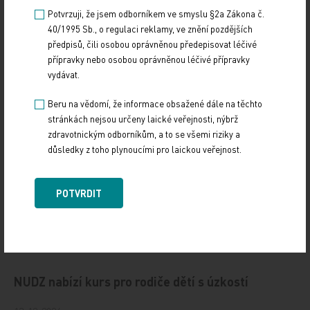
Doporučené
Potvrzuji, že jsem odborníkem ve smyslu §2a Zákona č.
40/1995 Sb., o regulaci reklamy, ve znění pozdějších
předpisů, čili osobou oprávněnou předepisovat léčivé
19. světový kongres Controversies in Neurology
přípravky nebo osobou oprávněnou léčivé přípravky
(CONy)
vydávat.
10. 3. 2025
Beru na vědomí, že informace obsažené dále na těchto
19. světový kongres Controversies in Neurology (CONy)
stránkách nejsou určeny laické veřejnosti, nýbrž
se bude konat v termínu 20.–22. března 2025 v Praze.
zdravotnickým odborníkům, a to se všemi riziky a
důsledky z toho plynoucími pro laickou veřejnost.
Vystavování ePoukazů
POTVRDIT
17. 12. 2024
Dnešní Poradna přináší přehled o tom, jak funguje
ePoukaz, kde ho lze uplatnit a jaké možnosti má lékař
při jeho předání pacientovi. Představí mimo…
NUDZ nabízí kurs pro rodiče dětí s úzkostí