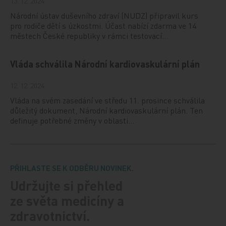
13. 12. 2024
Národní ústav duševního zdraví (NUDZ) připravil kurs
pro rodiče dětí s úzkostmi. Účast nabízí zdarma ve 14
městech České republiky v rámci testovací…
Vláda schválila Národní kardiovaskulární plán
12. 12. 2024
Vláda na svém zasedání ve středu 11. prosince schválila
důležitý dokument, Národní kardiovaskulární plán. Ten
definuje potřebné změny v oblasti…
PŘIHLASTE SE K ODBĚRU NOVINEK.
Udržujte si přehled
ze světa medicíny a
zdravotnictví.