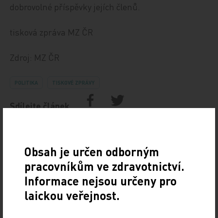
dobrovolné příspěvky jejích členů.
tisková zpráva MZ ČR
Zdroj: MZ ČR
POLITIKA
TISKOVÉ ZPRÁVY
Sdílejte článek
Obsah je určen odborným
pracovníkům ve zdravotnictví.
Informace nejsou určeny pro
laickou veřejnost.