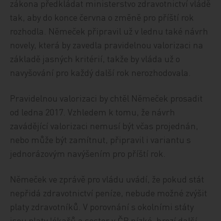
zákona předkládat ministerstvo zdravotnictví vládě
tak, aby do konce června o změně pro příští rok
rozhodla. Němeček připravil už v lednu také návrh
novely, která by zavedla pravidelnou valorizaci na
základě jasných kritérií, takže by vláda už o
navyšování pro každý další rok nerozhodovala.
Pravidelnou valorizaci by chtěl Němeček prosadit
od ledna 2017. Vzhledem k tomu, že návrh
zavádějící valorizaci nemusí být včas projednán,
nebo může být zamítnut, připravil i variantu s
jednorázovým navýšením pro příští rok.
Němeček ve zprávě pro vládu uvádí, že pokud stát
nepřidá zdravotnictví peníze, nebude možné zvýšit
platy zdravotníků. V porovnání s okolními státy
jsou platy lékařů a sester v ČR nízké, hrozí další