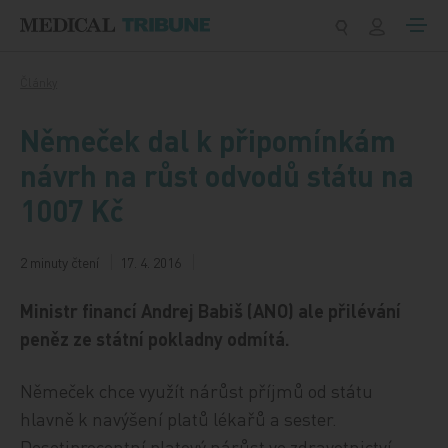
Přeskočit na obsah
Články
Němeček dal k připomínkám
návrh na růst odvodů státu na
1007 Kč
2 minuty čtení
17. 4. 2016
Ministr financí Andrej Babiš (ANO) ale přilévání
peněz ze státní pokladny odmítá.
Němeček chce využít nárůst příjmů od státu
hlavně k navýšení platů lékařů a sester.
Desetiprocentní platový nárůst ve zdravotnictví