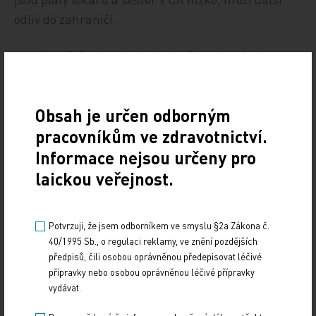
odliv do zahraničí.
"V případě, že by nebyl návrh přijat, hrozí už v
příštím roce výrazné omezení péče, nebo naopak
ještě vyšší výdaje státního rozpočtu k řešení akutní
Obsah je určen odborným
krize, která bez okamžitého stabilizačního
pracovníkům ve zdravotnictví.
opatření může české zdravotnictví zasáhnout v
krátkodobém horizontu," varuje Němeček.
Informace nejsou určeny pro
laickou veřejnost.
Zdroj: ČTK
Potvrzuji, že jsem odborníkem ve smyslu §2a Zákona č.
FINANCE
POLITIKA
40/1995 Sb., o regulaci reklamy, ve znění pozdějších
předpisů, čili osobou oprávněnou předepisovat léčivé
Sdílejte článek
přípravky nebo osobou oprávněnou léčivé přípravky
vydávat.