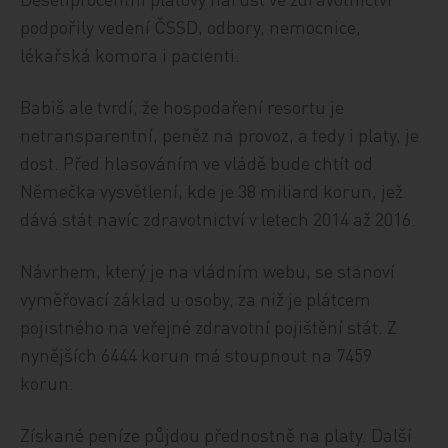
podpořily vedení ČSSD, odbory, nemocnice,
lékařská komora i pacienti.
Babiš ale tvrdí, že hospodaření resortu je
netransparentní, peněz na provoz, a tedy i platy, je
dost. Před hlasováním ve vládě bude chtít od
Němečka vysvětlení, kde je 38 miliard korun, jež
dává stát navíc zdravotnictví v letech 2014 až 2016.
Návrhem, který je na vládním webu, se stanoví
vyměřovací základ u osoby, za niž je plátcem
pojistného na veřejné zdravotní pojištění stát. Z
nynějších 6444 korun má stoupnout na 7459
korun.
Získané peníze půjdou přednostně na platy. Další