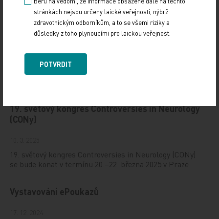
Beru na vědomí, že informace obsažené dále na těchto
stránkách nejsou určeny laické veřejnosti, nýbrž
zdravotnickým odborníkům, a to se všemi riziky a
důsledky z toho plynoucími pro laickou veřejnost.
POTVRDIT
Doporučené
19. světový kongres Controversies in Neurology
(CONy)
10. 3. 2025
19. světový kongres Controversies in Neurology (CONy)
se bude konat v termínu 20.–22. března 2025 v Praze.
Vystavování ePoukazů
17. 12. 2024