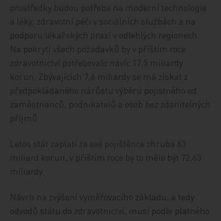
prostředky budou potřeba na moderní technologie
a léky, zdravotní péči v sociálních službách a na
podporu lékařských praxí v odlehlých regionech.
Na pokrytí všech požadavků by v příštím roce
zdravotnictví potřebovalo navíc 17,5 miliardy
korun. Zbývajících 7,6 miliardy se má získat z
předpokládaného nárůstu výběru pojistného od
zaměstnanců, podnikatelů a osob bez zdanitelných
příjmů.
Letos stát zaplatí za své pojištěnce zhruba 63
miliard korun, v příštím roce by to mělo být 72,63
miliardy.
Návrh na zvýšení vyměřovacího základu, a tedy
odvodů státu do zdravotnictví, musí podle platného