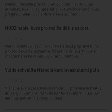
Dnešní Poradna přináší přehled o tom, jak funguje
ePoukaz, kde ho lze uplatnit a jaké možnosti má lékař
při jeho předání pacientovi. Představí mimo…
NUDZ nabízí kurs pro rodiče dětí s úzkostí
13. 12. 2024
Národní ústav duševního zdraví (NUDZ) připravil kurs
pro rodiče dětí s úzkostmi. Účast nabízí zdarma ve 14
městech České republiky v rámci testovací…
Vláda schválila Národní kardiovaskulární plán
12. 12. 2024
Vláda na svém zasedání ve středu 11. prosince schválila
důležitý dokument, Národní kardiovaskulární plán. Ten
definuje potřebné změny v oblasti…