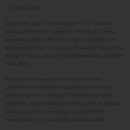
Zjistila to ČTK.
České léky patří k nejlevnějším v EU, i proto se
stávají předmětem reexportů. Ročně se v Česku
spotřebují léky za 70 miliard korun, předloni jich
bylo vyvezeno za 3,6 miliardy. Novelu by vláda měla
dostat v srpnu, účinnost se předpokládá v průběhu
roku 2016.
Podle návrhu novely stanoví ministerstvo
zdravotnictví se Státním ústavem pro kontrolu
léčiv seznam tzv. rizikových léčivých přípravků,
tedy těch, jejichž nedostatek může ohrozit zdraví či
životy pacientů a v minulosti už předmětem
reexportu byly. Ty se vyvážet nebudou smět.