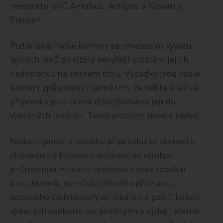
reexportu léků Antabus, Actilyse a Novomix
Flexpen.
Podle lékárnické komory se omezením vývozu
levných léků do ciziny nevyřeší problém jejich
nedostatku na českém trhu. Výpadky jsou podle
komory způsobeny hlavně tím, že některé léčivé
přípravky jsou cíleně distribuovány jen do
vybraných lékáren. Tento problém novela neřeší.
Nedostupnost u daného přípravku se stanoví s
ohledem na frekvenci dodávek od výrobce,
průměrnou měsíční spotřebu a stav zásob u
distributorů, množství léčivého přípravku
dodaného distributory do lékáren a počtů balení
vydaných osobami oprávněnými k výdeji, včetně