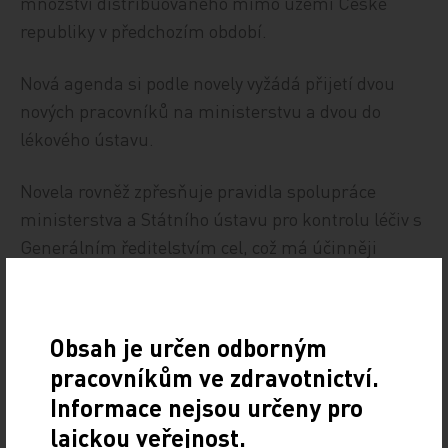
množství distribuovaného mimo území České
republiky v předchozím období.
Nová agenda si podle novely vyžádá přijetí dvou
nových pracovníků na ministerstvu a dvou do
lékového ústavu.
Novela rovněž zpřesňuje pravidla spolupráce
ministerstva a Státního ústavu pro kontrolu léčiv s
Generálním ředitelstvím cel, což má účinněji
zamezovat vstupu padělků na český trh.
ČTK
Obsah je určen odborným
pracovníkům ve zdravotnictví.
Informace nejsou určeny pro
laickou veřejnost.