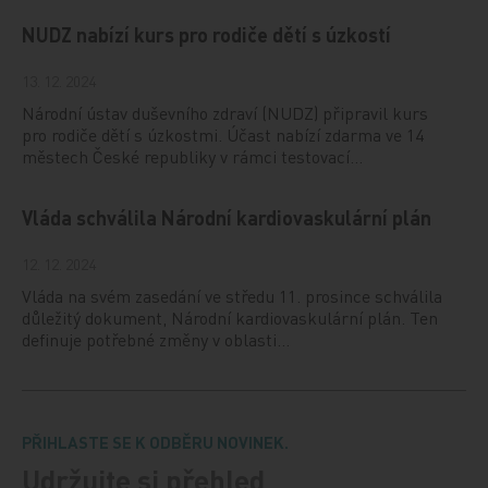
NUDZ nabízí kurs pro rodiče dětí s úzkostí
13. 12. 2024
Národní ústav duševního zdraví (NUDZ) připravil kurs
pro rodiče dětí s úzkostmi. Účast nabízí zdarma ve 14
městech České republiky v rámci testovací…
Vláda schválila Národní kardiovaskulární plán
12. 12. 2024
Vláda na svém zasedání ve středu 11. prosince schválila
důležitý dokument, Národní kardiovaskulární plán. Ten
definuje potřebné změny v oblasti…
PŘIHLASTE SE K ODBĚRU NOVINEK.
Udržujte si přehled