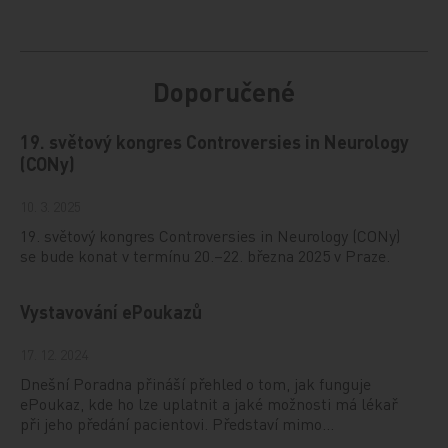
Doporučené
19. světový kongres Controversies in Neurology
(CONy)
10. 3. 2025
19. světový kongres Controversies in Neurology (CONy)
se bude konat v termínu 20.–22. března 2025 v Praze.
Vystavování ePoukazů
17. 12. 2024
Dnešní Poradna přináší přehled o tom, jak funguje
ePoukaz, kde ho lze uplatnit a jaké možnosti má lékař
při jeho předání pacientovi. Představí mimo…