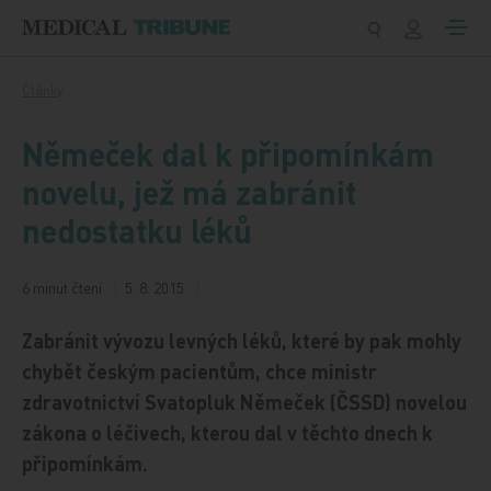
Přeskočit na obsah
Články
Němeček dal k připomínkám
novelu, jež má zabránit
nedostatku léků
6 minut čtení
5. 8. 2015
Zabránit vývozu levných léků, které by pak mohly
chybět českým pacientům, chce ministr
zdravotnictví Svatopluk Němeček (ČSSD) novelou
zákona o léčivech, kterou dal v těchto dnech k
připomínkám.