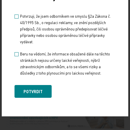
Potvrzuji, že jsem odborníkem ve smyslu §2a Zákona č.
40/1995 Sb., o regulaci reklamy, ve znění pozdějších
předpisů, čili osobou oprávněnou předepisovat léčivé
přípravky nebo osobou oprávněnou léčivé přípravky
vydávat.
Beru na vědomí, že informace obsažené dále na těchto
Zdroj: ČTK
stránkách nejsou určeny laické veřejnosti, nýbrž
zdravotnickým odborníkům, a to se všemi riziky a
LEGISLATIVA
POLITIKA
důsledky z toho plynoucími pro laickou veřejnost.
Sdílejte článek
POTVRDIT