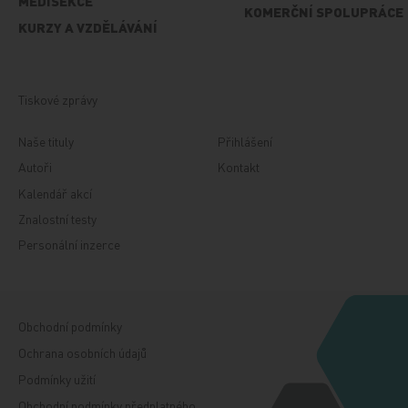
MEDISEKCE
KOMERČNÍ SPOLUPRÁCE
KURZY A VZDĚLÁVÁNÍ
Tiskové zprávy
Naše tituly
Přihlášení
Autoři
Kontakt
Kalendář akcí
Znalostní testy
Personální inzerce
Obchodní podmínky
Ochrana osobních údajů
Podmínky užití
Obchodní podmínky předplatného