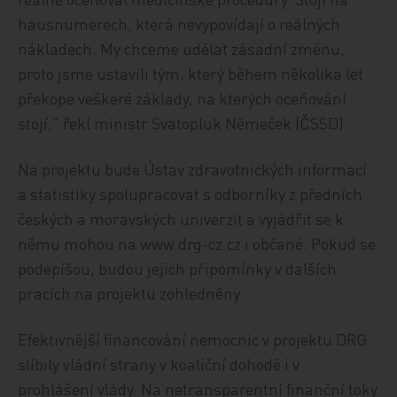
hausnumerech, která nevypovídají o reálných
nákladech. My chceme udělat zásadní změnu,
proto jsme ustavili tým, který během několika let
překope veškeré základy, na kterých oceňování
stojí," řekl ministr Svatopluk Němeček (ČSSD).
Na projektu bude Ústav zdravotnických informací
a statistiky spolupracovat s odborníky z předních
českých a moravských univerzit a vyjádřit se k
němu mohou na www.drg-cz.cz i občané. Pokud se
podepíšou, budou jejich připomínky v dalších
pracích na projektu zohledněny.
Efektivnější financování nemocnic v projektu DRG
slíbily vládní strany v koaliční dohodě i v
prohlášení vlády. Na netransparentní finanční toky