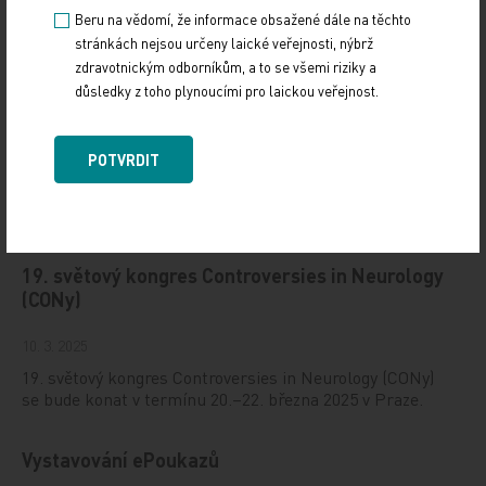
Beru na vědomí, že informace obsažené dále na těchto
stránkách nejsou určeny laické veřejnosti, nýbrž
zdravotnickým odborníkům, a to se všemi riziky a
důsledky z toho plynoucími pro laickou veřejnost.
POTVRDIT
Doporučené
19. světový kongres Controversies in Neurology
(CONy)
10. 3. 2025
19. světový kongres Controversies in Neurology (CONy)
se bude konat v termínu 20.–22. března 2025 v Praze.
Vystavování ePoukazů