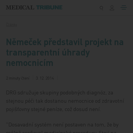
Přeskočit na obsah
Články
Němeček představil projekt na
transparentní úhrady
nemocnicím
2 minuty čtení
3. 12. 2014
DRG sdružuje skupiny podobných diagnóz, za
stejnou péči tak dostanou nemocnice od zdravotní
pojišťovny stejné peníze, což dosud není.
"Dosavadní systém není postaven na tom, že by
reálně oceňoval medicínské procedury. Stojí na