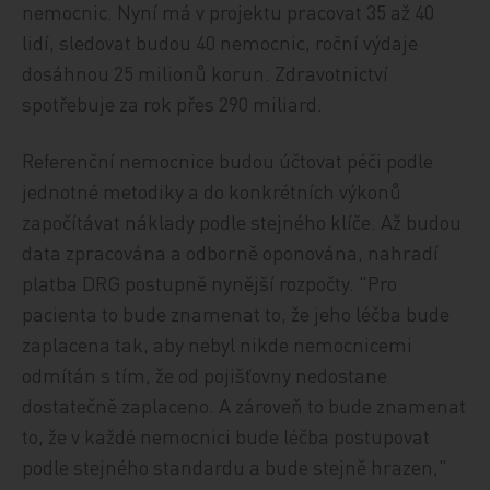
nemocnic. Nyní má v projektu pracovat 35 až 40
lidí, sledovat budou 40 nemocnic, roční výdaje
dosáhnou 25 milionů korun. Zdravotnictví
spotřebuje za rok přes 290 miliard.
Referenční nemocnice budou účtovat péči podle
jednotné metodiky a do konkrétních výkonů
započítávat náklady podle stejného klíče. Až budou
data zpracována a odborně oponována, nahradí
platba DRG postupně nynější rozpočty. "Pro
pacienta to bude znamenat to, že jeho léčba bude
zaplacena tak, aby nebyl nikde nemocnicemi
odmítán s tím, že od pojišťovny nedostane
dostatečně zaplaceno. A zároveň to bude znamenat
to, že v každé nemocnici bude léčba postupovat
podle stejného standardu a bude stejně hrazen,"