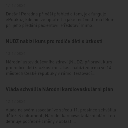
17. 12. 2024
Dnešní Poradna přináší přehled o tom, jak funguje
ePoukaz, kde ho lze uplatnit a jaké možnosti má lékař
při jeho předání pacientovi. Představí mimo…
NUDZ nabízí kurs pro rodiče dětí s úzkostí
13. 12. 2024
Národní ústav duševního zdraví (NUDZ) připravil kurs
pro rodiče dětí s úzkostmi. Účast nabízí zdarma ve 14
městech České republiky v rámci testovací…
Vláda schválila Národní kardiovaskulární plán
12. 12. 2024
Vláda na svém zasedání ve středu 11. prosince schválila
důležitý dokument, Národní kardiovaskulární plán. Ten
definuje potřebné změny v oblasti…