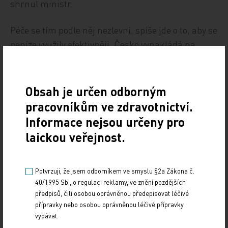
shrnul ministr.
Péče se tím podle něj nezlevní, spíše jde o to, aby se
peníze využily efektivněji. Česko vynakládá na
zdravotnictví jeden z nejmenších podílů HDP v
Evropě, kolem sedmi procent, průměr je kolem
deseti. Přitom poskytuje podle ministra péči
Obsah je určen odborným
kvalitativně srovnatelnou.
pracovníkům ve zdravotnictví.
Informace nejsou určeny pro
ČTK
laickou veřejnost.
Zdroj: ČTK
Potvrzuji, že jsem odborníkem ve smyslu §2a Zákona č.
POLITIKA
40/1995 Sb., o regulaci reklamy, ve znění pozdějších
předpisů, čili osobou oprávněnou předepisovat léčivé
Sdílejte článek
přípravky nebo osobou oprávněnou léčivé přípravky
vydávat.