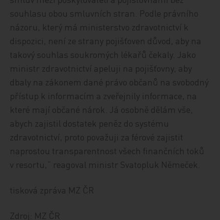
souhlasu obou smluvních stran. Podle právního
názoru, který má ministerstvo zdravotnictví k
dispozici, není ze strany pojišťoven důvod, aby na
takový souhlas soukromých lékařů čekaly. Jako
ministr zdravotnictví apeluji na pojišťovny, aby
dbaly na zákonem dané právo občanů na svobodný
přístup k informacím a zveřejnily informace, na
které mají občané nárok. Já osobně dělám vše,
abych zajistil dostatek peněz do systému
zdravotnictví, proto považuji za férové zajistit
naprostou transparentnost všech finančních toků
v resortu,“ reagoval ministr Svatopluk Němeček.
tisková zpráva MZ ČR
Zdroj: MZ ČR