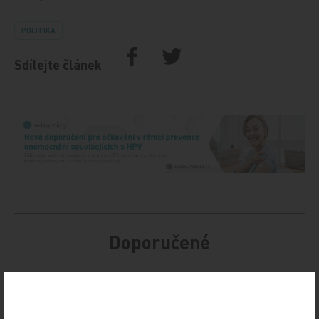
POLITIKA
Sdílejte článek
Doporučené
19. světový kongres Controversies in Neurology
(CONy)