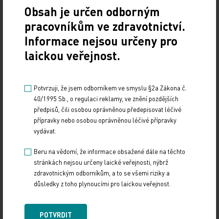
10. 3. 2025
Obsah je určen odborným
19. světový kongres Controversies in Neurology (CONy)
pracovníkům ve zdravotnictví.
se bude konat v termínu 20.–22. března 2025 v Praze.
Informace nejsou určeny pro
laickou veřejnost.
Vystavování ePoukazů
17. 12. 2024
Potvrzuji, že jsem odborníkem ve smyslu §2a Zákona č.
Dnešní Poradna přináší přehled o tom, jak funguje
ePoukaz, kde ho lze uplatnit a jaké možnosti má lékař
40/1995 Sb., o regulaci reklamy, ve znění pozdějších
při jeho předání pacientovi. Představí mimo…
předpisů, čili osobou oprávněnou předepisovat léčivé
přípravky nebo osobou oprávněnou léčivé přípravky
vydávat.
NUDZ nabízí kurs pro rodiče dětí s úzkostí
Beru na vědomí, že informace obsažené dále na těchto
13. 12. 2024
stránkách nejsou určeny laické veřejnosti, nýbrž
Národní ústav duševního zdraví (NUDZ) připravil kurs
zdravotnickým odborníkům, a to se všemi riziky a
pro rodiče dětí s úzkostmi. Účast nabízí zdarma ve 14
důsledky z toho plynoucími pro laickou veřejnost.
městech České republiky v rámci testovací…
POTVRDIT
Vláda schválila Národní kardiovaskulární plán