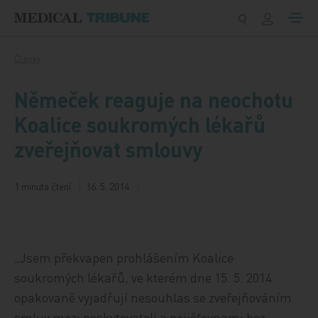
Přeskočit na obsah
Články
Němeček reaguje na neochotu
Koalice soukromých lékařů
zveřejňovat smlouvy
1 minuta čtení
16. 5. 2014
„Jsem překvapen prohlášením Koalice
soukromých lékařů, ve kterém dne 15. 5. 2014
opakovaně vyjadřují nesouhlas se zveřejňováním
smluv mezi poskytovateli a pojišťovnami bez