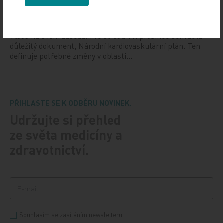
12. 12. 2024
Vláda na svém zasedání ve středu 11. prosince schválila
důležitý dokument, Národní kardiovaskulární plán. Ten
definuje potřebné změny v oblasti…
PŘIHLASTE SE K ODBĚRU NOVINEK.
Udržujte si přehled
ze světa medicíny a
zdravotnictví.
Souhlasím se zasíláním newsletteru