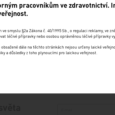
dětí s úzkostí
orným pracovníkům ve zdravotnictví. 
4
veřejnost.
13. 12. 2024
radna přináší přehled o tom,
je ePoukaz, kde ho lze
Národní ústav duševního zdra
a jaké možnosti má lékař
připravil kurs pro rodiče dětí
 ve smyslu §2a Zákona č. 40/1995 Sb., o regulaci reklamy, ve zněn
předání pacientovi. Představí
s úzkostmi. Účast nabízí zdar
at léčivé přípravky nebo osobou oprávněnou léčivé přípravky vy
městech České republiky v r
testovací…
 obsažené dále na těchto stránkách nejsou určeny laické veřejn
iky a důsledky z toho plynoucími pro laickou veřejnost.
 světa