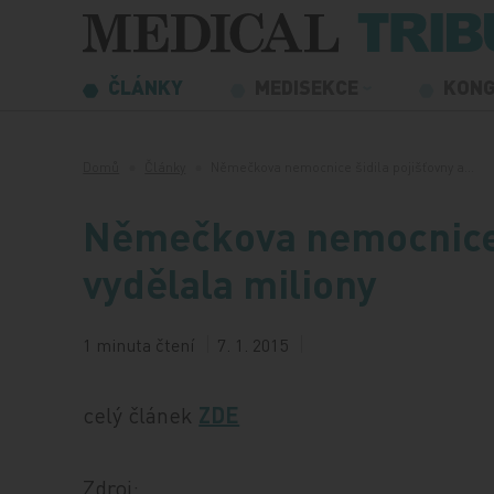
Přeskočit na obsah
ČLÁNKY
MEDISEKCE
KON
Domů
Články
Němečkova nemocnice šidila pojišťovny a…
Němečkova nemocnice š
vydělala miliony
1 minuta čtení
7. 1. 2015
celý článek
ZDE
Zdroj: