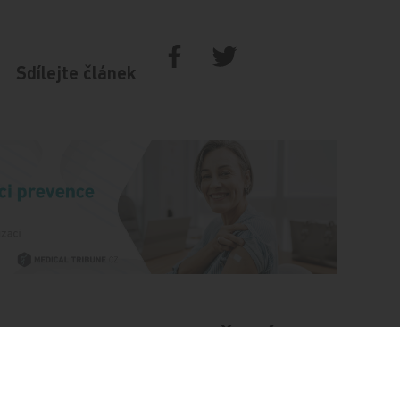
Sdílejte článek
Doporučené
ování ePoukazů
NUDZ nabízí kurs pro r