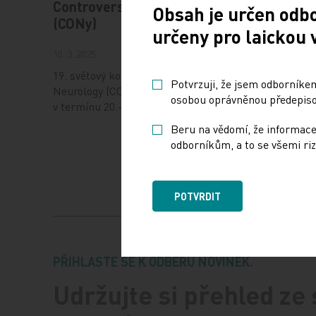
Controversies in Neurology
Obsah je určen odb
17. 12. 202
(CONy)
určeny pro laickou 
Dnešní Po
10. 3. 2025
jak fungu
uplatnit 
19. světový kongres Controversies in
Potvrzuji, že jsem odborníkem
při jeho 
Neurology (CONy) se bude konat
osobou oprávněnou předepisov
mimo…
v termínu 20.–22. března 2025 v Praze.
Beru na vědomí, že informace
odborníkům, a to se všemi riz
POTVRDIT
PŘIHLASTE SE K ODBĚRU NOVINEK.
Udržujte si přehled ze