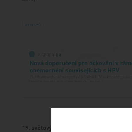
Z REGIONŮ
19. světový kongres
Vystav