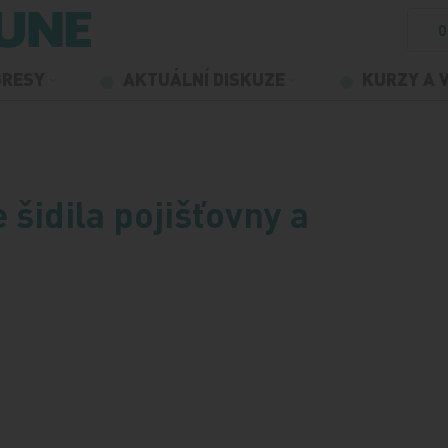
O
GRESY
AKTUÁLNÍ DISKUZE
KURZY A 
idila pojišťovny a