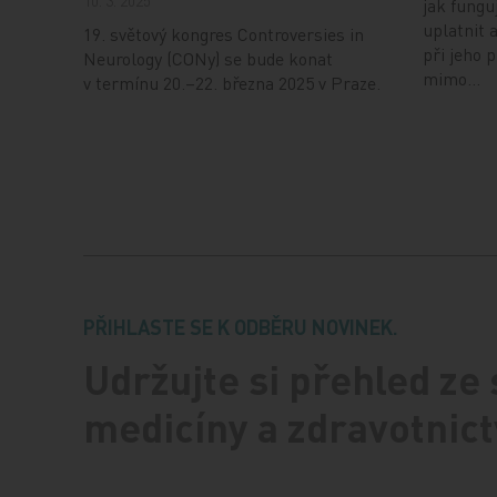
10. 3. 2025
jak fungu
uplatnit 
19. světový kongres Controversies in
při jeho 
Neurology (CONy) se bude konat
mimo…
v termínu 20.–22. března 2025 v Praze.
PŘIHLASTE SE K ODBĚRU NOVINEK.
Udržujte si přehled ze
medicíny a zdravotnict