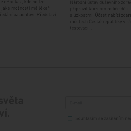
je ePoukaz, kde ho lze
Národní ústav duševního zdra
a jaké možnosti má lékař
připravil kurs pro rodiče dětí
předání pacientovi. Představí
s úzkostmi. Účast nabízí zdar
městech České republiky v r
testovací…
 světa
ví.
Souhlasím se zasíláním ne