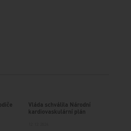
odiče
Vláda schválila Národní
kardiovaskulární plán
12. 12. 2024