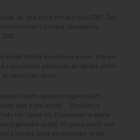
návat, se týká třech smluv z roku 2007. Dvě
zdravotní ústav v Ostravě. Spolupráce
 2003.
 škoda zhruba dva miliony korun. Víta viní
 z porušování povinnosti při správě cizího
do deseti let vězení.
zavedení nového systému hygienických
hled také z jiné strany". "Vychodil je
řadu let," uvedl Vít. Exposlanec je podle
uru hygienické služby. Vít podle svých slov
níky z Vysoké školy ekonomické, ty ale