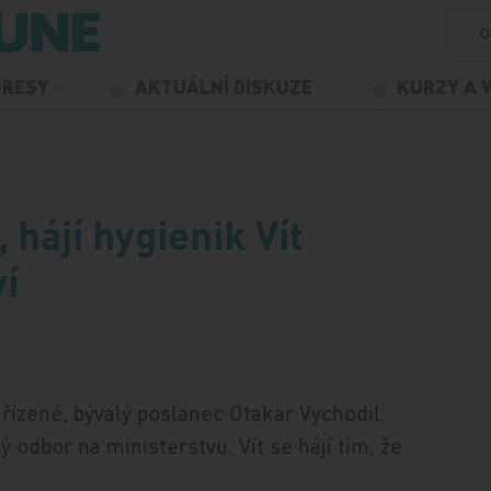
O
GRESY
AKTUÁLNÍ DISKUZE
KURZY A 
hájí hygienik Vít
í
řízené, bývalý poslanec Otakar Vychodil.
ý odbor na ministerstvu. Vít se hájí tím, že