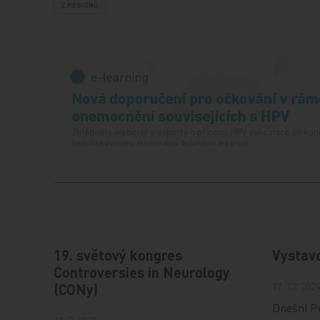
Z REGIONŮ
19. světový kongres
Vystav
Controversies in Neurology
17. 12. 202
(CONy)
Dnešní Po