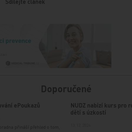
Sdílejte článek
Doporučené
ování ePoukazů
NUDZ nabízí kurs pro r
dětí s úzkostí
4
13. 12. 2024
radna přináší přehled o tom,