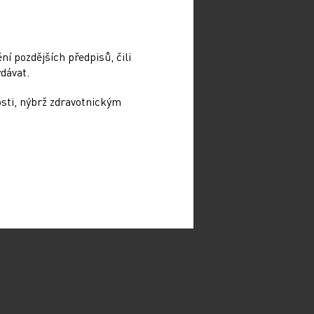
í pozdějších předpisů, čili
dávat.
osti, nýbrž zdravotnickým