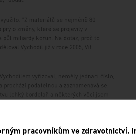
 využilo. "Z materiálů se nejméně 80
 prý o změny, které se projevily v
a půl miliardy korun. Na dotaz, proč to
ěloval Vychodil již v roce 2005, Vít
.
s Vychodilem vyřizoval, neměly jednací číslo,
a prochází podatelnou a zaznamenává se.
tvu lehký bordelář, a některých věcí jsem
ba," dodal Vít. Za problematické smlouvy
l v minulosti od tehdejší ministra Tomáše
atu osobní ohodnocení.
orným pracovníkům ve zdravotnictví. 