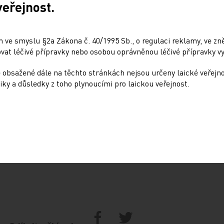
veřejnost.
 ve smyslu §2a Zákona č. 40/1995 Sb., o regulaci reklamy, ve zněn
na jaře organizace Transparency
at léčivé přípravky nebo osobou oprávněnou léčivé přípravky vy
ků od roku 2000, policie obvinila loni v
ené, vedoucí funkci dočasně zastávala jeho
 obsažené dále na těchto stránkách nejsou určeny laické veřejn
iky a důsledky z toho plynoucími pro laickou veřejnost.
a hlavním hygienikem jmenovala šéfa
íra Valentu. Vít je nyní zaměstnán v
avu.