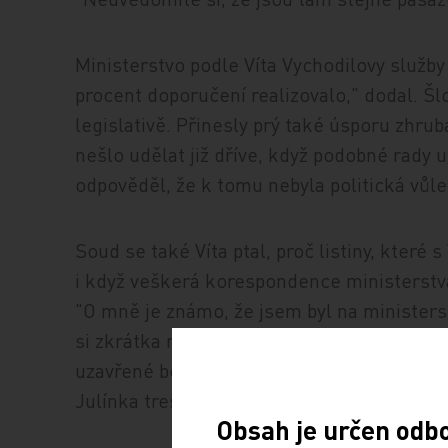
Ministerstvo podle Víta Vychodilovy služby
procent doporučení realizovalo," dodal. Šlo
legislativě. Přinesly prý také úsporu zhrub
nešlo udělat již dříve, když podobné rady ud
odpověděl, že k tomu nebyla politická vůle
Soud se také Víta ptal, proč listiny, které 
i když veškerá korespondence ministerstv
"O mně je známo, že jsem byl na ministers
si zkrátka nevšimnul. U úředníka je to chy
uzavřené bez výběrového řízení také dosta
Julínka trest a čtvrt roku nedostával k pl
Obsah je určen odb