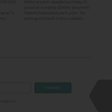
ví (NUDZ)
Vláda na svém zasedání ve středu 11.
prosince schválila důležitý dokument,
ma ve 14
Národní kardiovaskulární plán. Ten
ámci
definuje potřebné změny v oblasti…
POTVRDIT
wsletteru