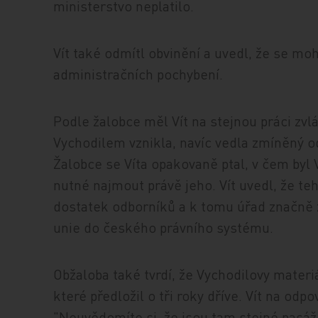
ministerstvo neplatilo.
Vít také odmítl obvinění a uvedl, že se mo
administračních pochybení.
Podle žalobce měl Vít na stejnou práci zvl
Vychodilem vznikla, navíc vedla zmíněný 
Žalobce se Víta opakovaně ptal, v čem byl 
nutné najmout právě jeho. Vít uvedl, že te
dostatek odborníků a k tomu úřad značně 
unie do českého právního systému.
Obžaloba také tvrdí, že Vychodilovy materiál
které předložil o tři roky dříve. Vít na odp
"Neuvědomíte si, že jsou tam stejné pasáž