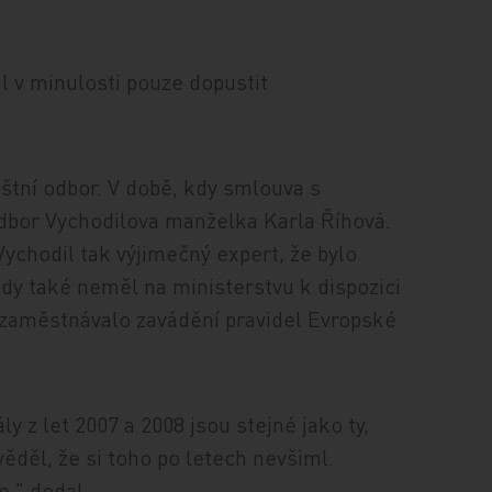
hl v minulosti pouze dopustit
áštní odbor. V době, kdy smlouva s
odbor Vychodilova manželka Karla Říhová.
Vychodil tak výjimečný expert, že bylo
hdy také neměl na ministerstvu k dispozici
zaměstnávalo zavádění pravidel Evropské
y z let 2007 a 2008 jsou stejné jako ty,
ověděl, že si toho po letech nevšiml.
e," dodal.