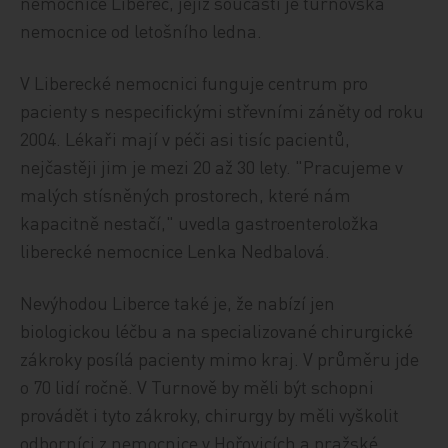
nemocnice Liberec, jejíž součástí je turnovská
nemocnice od letošního ledna.
V Liberecké nemocnici funguje centrum pro
pacienty s nespecifickými střevními záněty od roku
2004. Lékaři mají v péči asi tisíc pacientů,
nejčastěji jim je mezi 20 až 30 lety. "Pracujeme v
malých stísněných prostorech, které nám
kapacitně nestačí," uvedla gastroenteroložka
liberecké nemocnice Lenka Nedbalová.
Nevýhodou Liberce také je, že nabízí jen
biologickou léčbu a na specializované chirurgické
zákroky posílá pacienty mimo kraj. V průměru jde
o 70 lidí ročně. V Turnově by měli být schopni
provádět i tyto zákroky, chirurgy by měli vyškolit
odborníci z nemocnice v Hořovicích a pražské