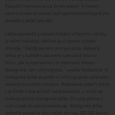
Fakultní nemocnice na Vinohradech. V novém
centru budou pracovat čtyři gastroenterologové pro
dospělé a jeden pro děti.
Léčba pacientů s nespecifickými střevními záněty
je velmi náročná, obtížné je už pouhé zjištění
choroby. "Každý pacient je originalita. Veškerá
léčba je u každého pacienta speciálně šitá na
míru, jak konzervativní, to znamená léková i
biologická, tak i chirurgická," uvedla Nedbalová. K
biologické léčbě se podle ní přistupuje po vyčerpání
veškeré konvenční terapie. Nedbalová vyšetří týdně
v průměru dva až čtyři nové pacienty, u nichž se
zvažuje použití biologické léčby. Zhruba pětina z
nich ji pak skutečně podstoupí. Biologická léčba
jednoho pacienta stojí ročně zhruba 300.000 korun,