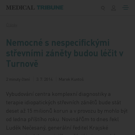
Přeskočit na obsah
Články
Nemocné s nespecifickými
střevními záněty budou léčit v
Turnově
2 minuty čtení
3. 7. 2014
Marek Kuntoš
Vybudování centra komplexní diagnostiky a
terapie idiopatických střevních zánětů bude stát
deset až 15 milionů korun a v provozu by mohlo být
od ledna příštího roku. Novinářům to dnes řekl
Luděk Nečesaný, generální ředitel Krajské