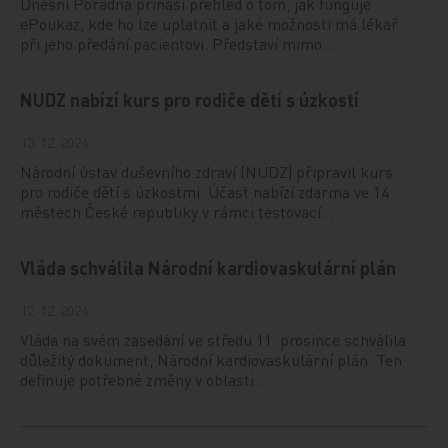
Dnešní Poradna přináší přehled o tom, jak funguje
ePoukaz, kde ho lze uplatnit a jaké možnosti má lékař
při jeho předání pacientovi. Představí mimo…
NUDZ nabízí kurs pro rodiče dětí s úzkostí
13. 12. 2024
Národní ústav duševního zdraví (NUDZ) připravil kurs
pro rodiče dětí s úzkostmi. Účast nabízí zdarma ve 14
městech České republiky v rámci testovací…
Vláda schválila Národní kardiovaskulární plán
12. 12. 2024
Vláda na svém zasedání ve středu 11. prosince schválila
důležitý dokument, Národní kardiovaskulární plán. Ten
definuje potřebné změny v oblasti…