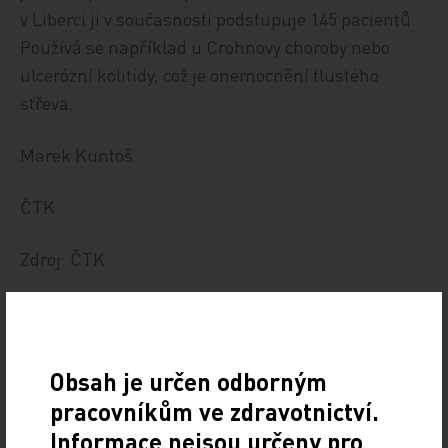
v Liberci ji v současnosti podstupuje 145 pacientů.
Používá se například u Crohnovy choroby nebo
ulcerózní kolitidy, což je onemocnění tlustého
střeva.
Marek Kuntoš
ČTK
Zdroj: ČTK
Z REGIONŮ
Sdílejte článek
Obsah je určen odborným
pracovníkům ve zdravotnictví.
Informace nejsou určeny pro