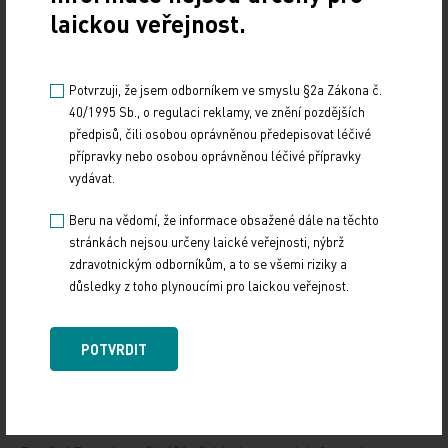
laickou veřejnost.
Potvrzuji, že jsem odborníkem ve smyslu §2a Zákona č.
40/1995 Sb., o regulaci reklamy, ve znění pozdějších
předpisů, čili osobou oprávněnou předepisovat léčivé
Doporučené
přípravky nebo osobou oprávněnou léčivé přípravky
vydávat.
19. světový kongres Controversies in Neurology
Beru na vědomí, že informace obsažené dále na těchto
(CONy)
stránkách nejsou určeny laické veřejnosti, nýbrž
zdravotnickým odborníkům, a to se všemi riziky a
10. 3. 2025
důsledky z toho plynoucími pro laickou veřejnost.
19. světový kongres Controversies in Neurology (CONy)
se bude konat v termínu 20.–22. března 2025 v Praze.
POTVRDIT
Vystavování ePoukazů
17. 12. 2024