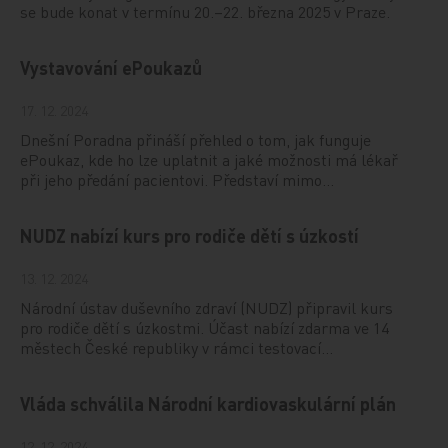
se bude konat v termínu 20.–22. března 2025 v Praze.
Vystavování ePoukazů
17. 12. 2024
Dnešní Poradna přináší přehled o tom, jak funguje
ePoukaz, kde ho lze uplatnit a jaké možnosti má lékař
při jeho předání pacientovi. Představí mimo…
NUDZ nabízí kurs pro rodiče dětí s úzkostí
13. 12. 2024
Národní ústav duševního zdraví (NUDZ) připravil kurs
pro rodiče dětí s úzkostmi. Účast nabízí zdarma ve 14
městech České republiky v rámci testovací…
Vláda schválila Národní kardiovaskulární plán
12. 12. 2024