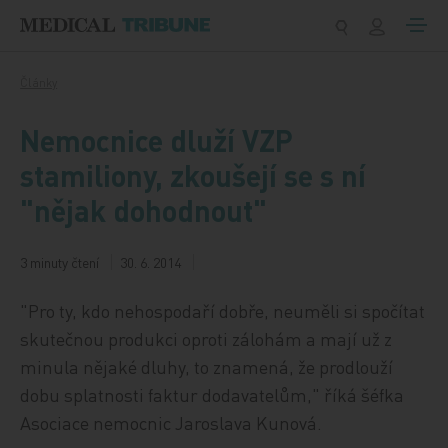
Přeskočit na obsah
Články
Nemocnice dluží VZP
stamiliony, zkoušejí se s ní
"nějak dohodnout"
3 minuty čtení
30. 6. 2014
"Pro ty, kdo nehospodaří dobře, neuměli si spočítat
skutečnou produkci oproti zálohám a mají už z
minula nějaké dluhy, to znamená, že prodlouží
dobu splatnosti faktur dodavatelům," říká šéfka
Asociace nemocnic Jaroslava Kunová.