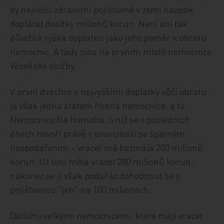
by největší zdravotní pojišťovně v zemi naopak
doplácet desítky milionů korun. Není ani tak
důležitá výška doplatku jako jeho poměr k obratu
nemocnic. A tady jsou na prvním místě nemocnice
Vězeňské služby.
V první dvacítce s nejvyššími doplatky vůči obratu
je však jedna státem řízená nemocnice, a to
Nemocnice Na Homolce, o níž se v posledních
dnech hovoří právě v souvislosti se špatným
hospodařením – vracet má bezmála 200 milionů
korun. Už loni měla vracet 280 milionů korun,
nakonec se jí však podařilo dohodnout se s
pojišťovnou "jen" na 100 milionech.
Dalšími velkými nemocnicemi, které mají vracet