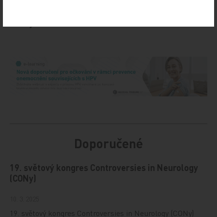
Sdílejte článek
Doporučené
19. světový kongres Controversies in Neurology
(CONy)
10. 3. 2025
19. světový kongres Controversies in Neurology (CONy)