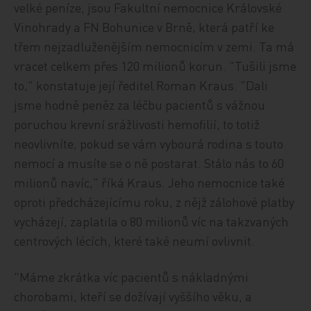
velké peníze, jsou Fakultní nemocnice Královské
Vinohrady a FN Bohunice v Brně, která patří ke
třem nejzadluženějším nemocnicím v zemi. Ta má
vracet celkem přes 120 milionů korun. "Tušili jsme
to," konstatuje její ředitel Roman Kraus. "Dali
jsme hodně peněz za léčbu pacientů s vážnou
poruchou krevní srážlivosti hemofilií, to totiž
neovlivníte, pokud se vám vybourá rodina s touto
nemocí a musíte se o ně postarat. Stálo nás to 60
milionů navíc," říká Kraus. Jeho nemocnice také
oproti předcházejícímu roku, z nějž zálohové platby
vycházejí, zaplatila o 80 milionů víc na takzvaných
centrových lécích, které také neumí ovlivnit.
"Máme zkrátka víc pacientů s nákladnými
chorobami, kteří se dožívají vyššího věku, a