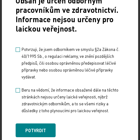
Obsah je určen odborným
ministr zdravotnictví Svatopluk Němeček: Fakultní
pracovníkům ve zdravotnictví.
nemocnice Ostrava se 100 miliony korun.
Informace nejsou určeny pro
laickou veřejnost.
"Tady má ale VZP jako v jedné z mála nemocnic
pouze třetinu pojištěnců, takže ta čísla mohou být
díky tomu zkreslená," upozorňuje ředitel
Potvrzuji, že jsem odborníkem ve smyslu §2a Zákona č.
Všeobecné zdravotní pojišťovny Zdeněk Kabátek.
40/1995 Sb., o regulaci reklamy, ve znění pozdějších
předpisů, čili osobou oprávněnou předepisovat léčivé
přípravky nebo osobou oprávněnou léčivé přípravky
Ten také říká, že až v září bude jasné, kolik budou
vydávat.
muset nemocnice skutečně vracet. "Jisté je jedno:
je to naposledy, co nám nemocnice dluží, příští rok
Beru na vědomí, že informace obsažené dále na těchto
stránkách nejsou určeny laické veřejnosti, nýbrž
počítáme spíš s tím, že my budeme nemocnicím
zdravotnickým odborníkům, a to se všemi riziky a
doplácet," říká.
důsledky z toho plynoucími pro laickou veřejnost.
Zdroj:
POTVRDIT
FINANCE
POLITIKA