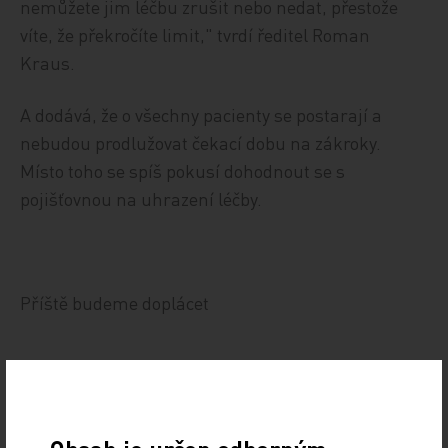
nemůžete jim léčbu zrušit nebo nedat, přestože
víte, že překročíte limit," tvrdí ředitel Roman
Kraus.
A dodává, že o všechny pacienty se postarají a
nebudou prodlužovat čekací dobu na zákroky.
Místo toho se spíš pokusí dohodnout se s
pojišťovnou na uhrazení léčby.
Příště budeme doplácet
Na třetím místě co do doplatků versus obratu je
paradoxně nemocnice, jíž donedávna šéfoval sám