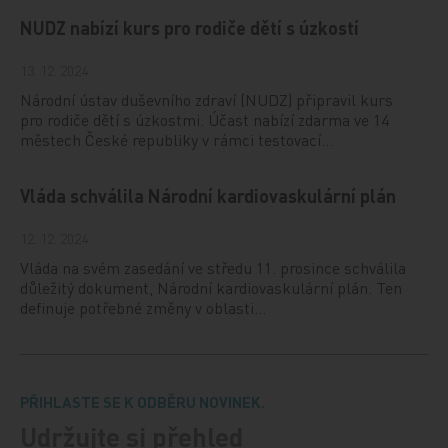
NUDZ nabízí kurs pro rodiče dětí s úzkostí
13. 12. 2024
Národní ústav duševního zdraví (NUDZ) připravil kurs
pro rodiče dětí s úzkostmi. Účast nabízí zdarma ve 14
městech České republiky v rámci testovací…
Vláda schválila Národní kardiovaskulární plán
12. 12. 2024
Vláda na svém zasedání ve středu 11. prosince schválila
důležitý dokument, Národní kardiovaskulární plán. Ten
definuje potřebné změny v oblasti…
PŘIHLASTE SE K ODBĚRU NOVINEK.
Udržujte si přehled