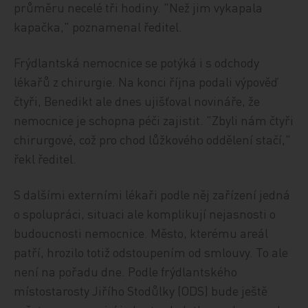
průměru necelé tři hodiny. "Než jim vykapala
kapačka," poznamenal ředitel.
Frýdlantská nemocnice se potýká i s odchody
lékařů z chirurgie. Na konci října podali výpověď
čtyři, Benedikt ale dnes ujišťoval novináře, že
nemocnice je schopna péči zajistit. "Zbyli nám čtyři
chirurgové, což pro chod lůžkového oddělení stačí,"
řekl ředitel.
S dalšími externími lékaři podle něj zařízení jedná
o spolupráci, situaci ale komplikují nejasnosti o
budoucnosti nemocnice. Město, kterému areál
patří, hrozilo totiž odstoupením od smlouvy. To ale
není na pořadu dne. Podle frýdlantského
místostarosty Jiřího Stodůlky (ODS) bude ještě