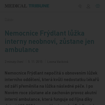
Přeskočit na obsah
Články
Nemocnice Frýdlant lůžka
interny neobnoví, zůstane jen
ambulance
2 minuty čtení
5. 11. 2015
Leona Vacková
Nemocnice Frýdlant nepočítá s obnovením lůžek
interního oddělení, která kvůli nedostatku lékařů
od září přeměnila na lůžka následné péče. I po
Novém roce zůstane ale zachován provoz akutní
interní ambulance, která funguje od října díky