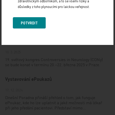
zdravotnickým odborníkům, a to se všemi riziky a
důsledky z toho plynoucími pro laickou veřejnost.
Doporučené
POTVRDIT
19. světový kongres Controversies in Neurology
(CONy)
10. 3. 2025
19. světový kongres Controversies in Neurology (CONy)
se bude konat v termínu 20.–22. března 2025 v Praze.
Vystavování ePoukazů
17. 12. 2024
Dnešní Poradna přináší přehled o tom, jak funguje
ePoukaz, kde ho lze uplatnit a jaké možnosti má lékař
při jeho předání pacientovi. Představí mimo…