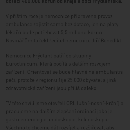
dotaci 400.000 korun od kraje a obcí Frýdlantska.
V příštím roce je nemocnice připravena provoz
ambulance zajistit sama bez dotace, jen na platy
lékařů bude potřebovat 5,5 milionu korun.
Novinářům to řekl ředitel nemocnice Jiří Benedikt.
Nemocnice Frýdlant patří do skupiny
Euroclinicum, která počítá s dalším rozvojem
zařízení. Orientovat se bude hlavně na ambulantní
péči, protože v regionu žije 25.000 obyvatel a jiná
zdravotnická zařízení jsou příliš daleko.
"V této chvíli jsme otevřeli ORL (ušní-nosní-krční) a
pracujeme na dalším zlepšení ordinací jako je
gastroenterologie, endoskopie, kolonoskopie.
Všechno to chceme dál rozvíjet a rozšiřovat, aby