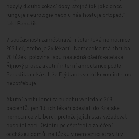
nebyly dlouhé čekací doby, stejně tak jako dnes
funguje neurologie nebo u nás hostuje ortoped,"
řekl Benedikt.
V současnosti zaměstnává frýdlantská nemocnice
209 lidí, z toho je 26 lékařů. Nemocnice má zhruba
90 lůžek, polovina jsou následná ošetřovatelská.
Říjnový provoz akutní interní ambulance podle
Benedikta ukázal, že Frýdlantsko lůžkovou internu
nepotřebuje.
Akutní ambulanci za tu dobu vyhledalo 268
pacientů, jen 13 jich lékaři odeslali do Krajské
nemocnice v Liberci, protože jejich stav vyžadoval
hospitalizaci. Ostatní po ošetření a zaléčení
odcházeli domů, na lůžku v nemocnici strávili v