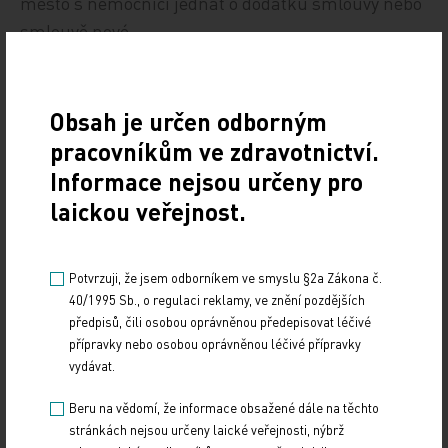
město s nemocnicí jednat o dodatku smlouvy nebo
smlouvě nové.
Leona Vacková
Obsah je určen odborným
ČTK
pracovníkům ve zdravotnictví.
Informace nejsou určeny pro
Zdroj: ČTK
laickou veřejnost.
Z REGIONŮ
Potvrzuji, že jsem odborníkem ve smyslu §2a Zákona č.
Sdílejte článek
40/1995 Sb., o regulaci reklamy, ve znění pozdějších
předpisů, čili osobou oprávněnou předepisovat léčivé
přípravky nebo osobou oprávněnou léčivé přípravky
vydávat.
Beru na vědomí, že informace obsažené dále na těchto
stránkách nejsou určeny laické veřejnosti, nýbrž