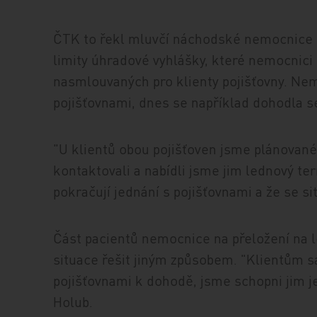
ČTK to řekl mluvčí náchodské nemocnice 
limity úhradové vyhlášky, které nemocnici
nasmlouvaných pro klienty pojišťovny. Nem
pojišťovnami, dnes se například dohodla s
"U klientů obou pojišťoven jsme plánované
kontaktovali a nabídli jsme jim lednový te
pokračují jednání s pojišťovnami a že se s
Část pacientů nemocnice na přeložení na led
situace řešit jiným způsobem. "Klientům s
pojišťovnami k dohodě, jsme schopni jim j
Holub.