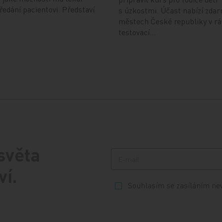
předání pacientovi. Představí
s úzkostmi. Účast nabízí zdar
městech České republiky v r
testovací…
 světa
ví.
Souhlasím se zasíláním ne