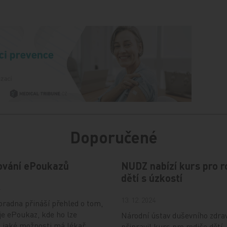
Doporučené
ování ePoukazů
NUDZ nabízí kurs pro r
dětí s úzkostí
4
13. 12. 2024
radna přináší přehled o tom,
je ePoukaz, kde ho lze
Národní ústav duševního zdra
a jaké možnosti má lékař
připravil kurs pro rodiče dětí