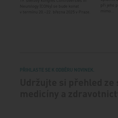
19. světový kongres Controversies in
při jeho 
Neurology (CONy) se bude konat
mimo…
v termínu 20.–22. března 2025 v Praze.
PŘIHLASTE SE K ODBĚRU NOVINEK.
Udržujte si přehled ze
medicíny a zdravotnict