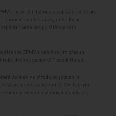
MV a uzavřela dohodu o zajištění péče pro
u. "Zároveň se obě strany dohodly na
zajištění péče pro pojištěnce této
ojištěnce ZPMV a nabídne jim přesun
zhruba desítky pacientů," uvedl Holub.
áš Jelínek ve středu po jednání s
m Vávrou řekl, že klienti ZPMV, kterým
m nebude provedena plánovaná operace,