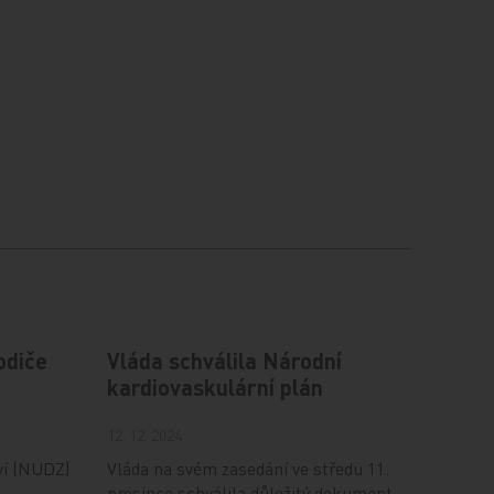
odiče
Vláda schválila Národní
kardiovaskulární plán
12. 12. 2024
ví (NUDZ)
Vláda na svém zasedání ve středu 11.
prosince schválila důležitý dokument,