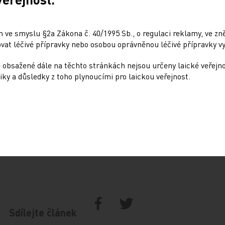
 nemocnic, odborů a pacientů, žádá novelu,
íc peněz. Ministerstvo to odmítlo, vyhlášku
 ve smyslu §2a Zákona č. 40/1995 Sb., o regulaci reklamy, ve zněn
vou vyhlášku označil ve středu Ústavní
at léčivé přípravky nebo osobou oprávněnou léčivé přípravky vy
sti do konce příštího roku, aby podle ní
 obsažené dále na těchto stránkách nejsou určeny laické veřejn
iky a důsledky z toho plynoucími pro laickou veřejnost.
Sdílejte článek