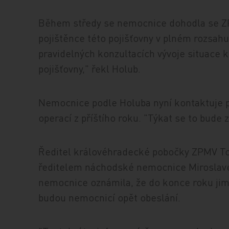
Během středy se nemocnice dohodla se ZP
pojištěnce této pojišťovny v plném rozsah
pravidelných konzultacích vývoje situace k 
pojišťovny," řekl Holub.
Nemocnice podle Holuba nyní kontaktuje p
operací z příštího roku. "Týkat se to bude 
Ředitel královéhradecké pobočky ZPMV Tom
ředitelem náchodské nemocnice Miroslave
nemocnice oznámila, že do konce roku ji
budou nemocnicí opět obeslání.