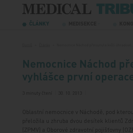
Přeskočit na obsah
ČLÁNKY
MEDISEKCE
KON
Domů
Články
Nemocnice Náchod přesunula kvůli úhradové
Nemocnice Náchod pře
vyhlášce první operac
3 minuty čtení
30. 10. 2013
Oblastní nemocnice v Náchodě, pod kterou
přeložila u zhruba dvou desítek klientů Zdr
(ZPMV) a Oborové zdravotní pojišťovny (OZP