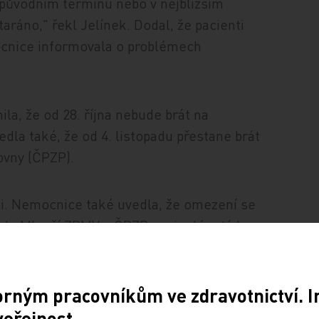
 původním termínu nebo v nejbližším
ráno," řekl Jelínek. Dodal, že pacienti
ocnice informovala o problémech
, že od 28. října nebude brát na
dla také, že od 4. listopadu přestane brát
ovny (ČPZP).
či. Nemocnice také uvedla, že omezení se
ek. Mluvčí ZPMV a ČPZP v minulém týdnu
 k omezování služeb poskytovaným klientům
átili na pojišťovnu, které jim zajistí péči v
orným pracovníkům ve zdravotnictví. 
veřejnost.