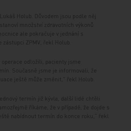
Lukáš Holub. Důvodem jsou podle něj
 stanoví množství zdravotních výkonů
ocnice ale pokračuje v jednání s
e zástupci ZPMV, řekl Holub.
 operace odložili, pacienty jsme
rmín. Současně jsme je informovali, že
ituace ještě může změnit," řekl Holub.
nový termín již kývla, další lidé chtěli
amozřejmě říkáme, že v případě, že dojde s
eště nabídnout termín do konce roku," řekl