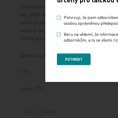
Úhradovou vyhlášku kritizuje Krizový štáb
aby ještě do konce roku šlo do nemocnic v
Potvrzuji, že jsem odborníkem
nelze podle něj už změnit. Letošní úhrado
osobou oprávněnou předepisov
soud za protiústavní, nechal ji ale v platno
Beru na vědomí, že informace
mohly pojišťovny ještě doúčtovat péči.
odborníkům, a to se všemi riz
Jakub Sochor
POTVRDIT
ČTK
Zdroj: ČTK
POLITIKA
Z REGIONŮ