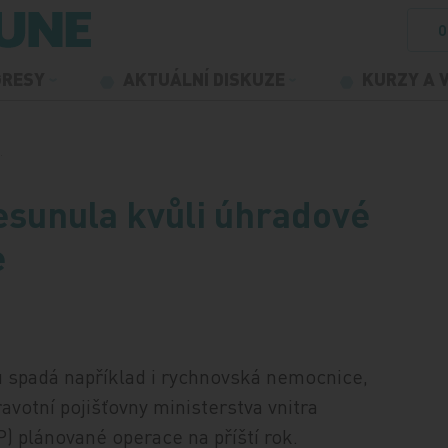
O
GRESY
AKTUÁLNÍ DISKUZE
KURZY A 
…
sunula kvůli úhradové
e
 spadá například i rychnovská nemocnice,
avotní pojišťovny ministerstva vnitra
) plánované operace na příští rok.