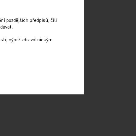
í pozdějších předpisů, čili
dávat.
osti, nýbrž zdravotnickým