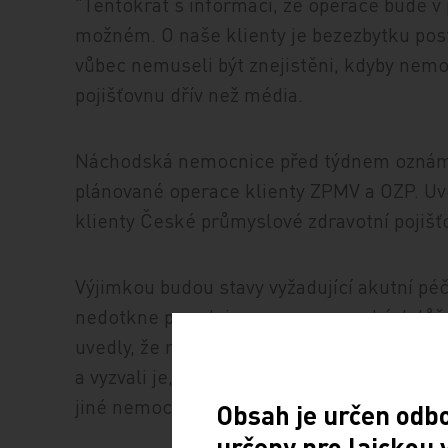
"Tentokrát s informací, že operace bude v
možném. O naše klienty je bezezbytku posta
vůbec nemuseli být znejistěni, kdyby nem
pojišťovnu dřív než média.
Náchodská nemocnice před týdnem oznámila
plánované operace klienty ZPMV a OZP. Uve
klienty České průmyslové zdravotní pojišť
Výjimkou budou stavy vyžadující akutní pé
nedotkne porodnic a novorozeneckých lůž
uvedly, že neexistuje žádný reálný důvod
a vyzvali je, aby se v případě komplikací obr
jiné nemocnici.
Obsah je určen odb
určeny pro laickou 