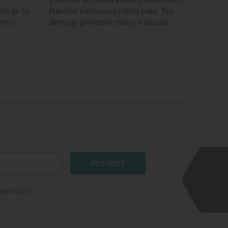
ma ve 14
Národní kardiovaskulární plán. Ten
ámci
definuje potřebné změny v oblasti…
POTVRDIT
wsletteru