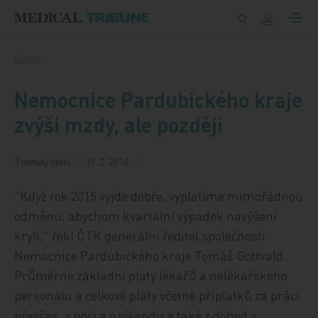
Přeskočit na obsah
Články
Nemocnice Pardubického kraje
zvýší mzdy, ale později
3 minuty čtení
15. 2. 2016
"Když rok 2015 vyjde dobře, vyplatíme mimořádnou
odměnu, abychom kvartální výpadek navýšení
kryli," řekl ČTK generální ředitel společnosti
Nemocnice Pardubického kraje Tomáš Gottvald.
Průměrné základní platy lékařů a nelékařského
personálu a celkové platy včetně příplatků za práci
přesčas, v noci a o víkendu a také z dohod o