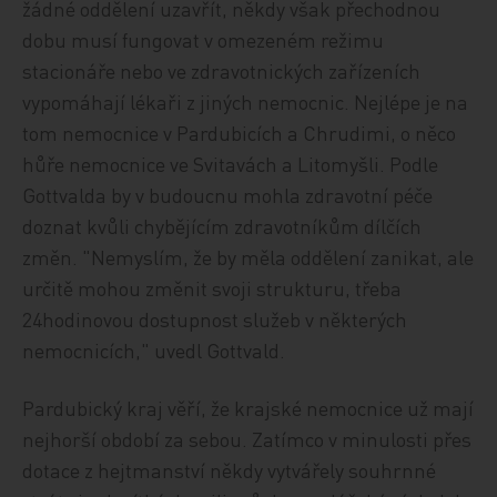
žádné oddělení uzavřít, někdy však přechodnou
dobu musí fungovat v omezeném režimu
stacionáře nebo ve zdravotnických zařízeních
vypomáhají lékaři z jiných nemocnic. Nejlépe je na
tom nemocnice v Pardubicích a Chrudimi, o něco
hůře nemocnice ve Svitavách a Litomyšli. Podle
Gottvalda by v budoucnu mohla zdravotní péče
doznat kvůli chybějícím zdravotníkům dílčích
změn. "Nemyslím, že by měla oddělení zanikat, ale
určitě mohou změnit svoji strukturu, třeba
24hodinovou dostupnost služeb v některých
nemocnicích," uvedl Gottvald.
Pardubický kraj věří, že krajské nemocnice už mají
nejhorší období za sebou. Zatímco v minulosti přes
dotace z hejtmanství někdy vytvářely souhrnné