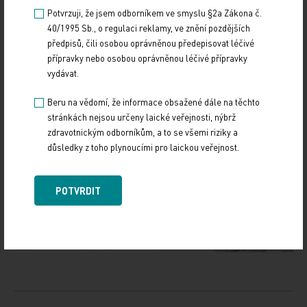
Potvrzuji, že jsem odborníkem ve smyslu §2a Zákona č.
40/1995 Sb., o regulaci reklamy, ve znění pozdějších
předpisů, čili osobou oprávněnou předepisovat léčivé
přípravky nebo osobou oprávněnou léčivé přípravky
vydávat.
Zdroj: ČTK
Beru na vědomí, že informace obsažené dále na těchto
FINANCE
stránkách nejsou určeny laické veřejnosti, nýbrž
zdravotnickým odborníkům, a to se všemi riziky a
Sdílejte článek
důsledky z toho plynoucími pro laickou veřejnost.
POTVRDIT