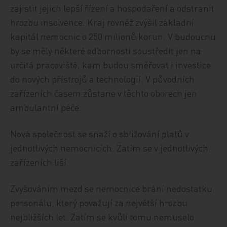
zajistit jejich lepší řízení a hospodaření a odstranit
hrozbu insolvence. Kraj rovněž zvýšil základní
kapitál nemocnic o 250 milionů korun. V budoucnu
by se měly některé odbornosti soustředit jen na
určitá pracoviště, kam budou směřovat i investice
do nových přístrojů a technologií. V původních
zařízeních časem zůstane v těchto oborech jen
ambulantní péče.
Nová společnost se snaží o sbližování platů v
jednotlivých nemocnicích. Zatím se v jednotlivých
zařízeních liší.
Zvyšováním mezd se nemocnice brání nedostatku
personálu, který považují za největší hrozbu
nejbližších let. Zatím se kvůli tomu nemuselo