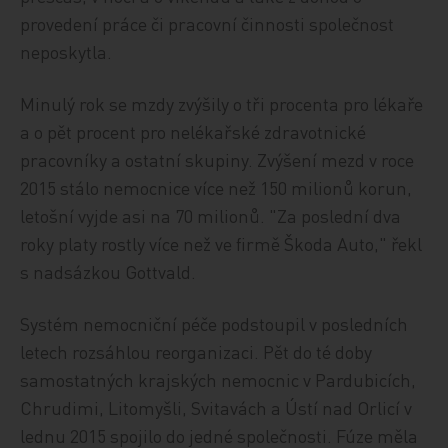
provedení práce či pracovní činnosti společnost
neposkytla.
Minulý rok se mzdy zvýšily o tři procenta pro lékaře
a o pět procent pro nelékařské zdravotnické
pracovníky a ostatní skupiny. Zvýšení mezd v roce
2015 stálo nemocnice více než 150 milionů korun,
letošní vyjde asi na 70 milionů. "Za poslední dva
roky platy rostly více než ve firmě Škoda Auto," řekl
s nadsázkou Gottvald.
Systém nemocniční péče podstoupil v posledních
letech rozsáhlou reorganizaci. Pět do té doby
samostatných krajských nemocnic v Pardubicích,
Chrudimi, Litomyšli, Svitavách a Ústí nad Orlicí v
lednu 2015 spojilo do jedné společnosti. Fúze měla