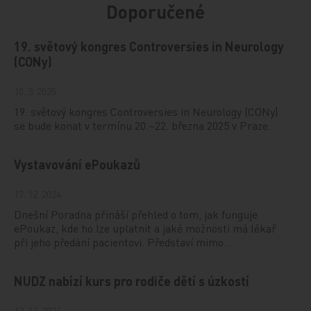
Doporučené
19. světový kongres Controversies in Neurology
(CONy)
10. 3. 2025
19. světový kongres Controversies in Neurology (CONy)
se bude konat v termínu 20.–22. března 2025 v Praze.
Vystavování ePoukazů
17. 12. 2024
Dnešní Poradna přináší přehled o tom, jak funguje
ePoukaz, kde ho lze uplatnit a jaké možnosti má lékař
při jeho předání pacientovi. Představí mimo…
NUDZ nabízí kurs pro rodiče dětí s úzkostí
13. 12. 2024