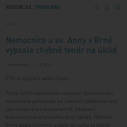
Přeskočit na obsah
Články
Nemocnice u sv. Anny v Brně
vypsala chybně tendr na úklid
1 minuta čtení
11. 9. 2014
ČTK to zjistila z webu úřadu.
Podle ÚOHS nemocnice v zadávací dokumentaci
nevymezila požadavek na uvedení nabídkové ceny
jednoznačně a transparentně. Zadávací
dokumentace připouštěla dvojí výklad. Některé
firmy podle ní mohly uvádět jen cenu za běžné