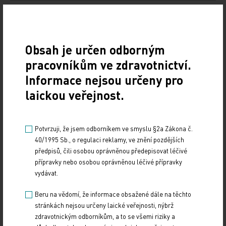
Doporučené
19. světový kongres Controversies in Neurology
Obsah je určen odborným
(CONy)
pracovníkům ve zdravotnictví.
Informace nejsou určeny pro
10. 3. 2025
laickou veřejnost.
19. světový kongres Controversies in Neurology (CONy)
se bude konat v termínu 20.–22. března 2025 v Praze.
Potvrzuji, že jsem odborníkem ve smyslu §2a Zákona č.
Vystavování ePoukazů
40/1995 Sb., o regulaci reklamy, ve znění pozdějších
předpisů, čili osobou oprávněnou předepisovat léčivé
17. 12. 2024
přípravky nebo osobou oprávněnou léčivé přípravky
Dnešní Poradna přináší přehled o tom, jak funguje
vydávat.
ePoukaz, kde ho lze uplatnit a jaké možnosti má lékař
při jeho předání pacientovi. Představí mimo…
Beru na vědomí, že informace obsažené dále na těchto
stránkách nejsou určeny laické veřejnosti, nýbrž
NUDZ nabízí kurs pro rodiče dětí s úzkostí
zdravotnickým odborníkům, a to se všemi riziky a