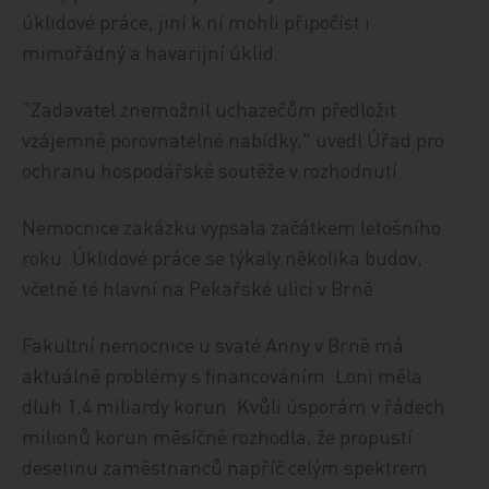
úklidové práce, jiní k ní mohli připočíst i
mimořádný a havarijní úklid.
"Zadavatel znemožnil uchazečům předložit
vzájemně porovnatelné nabídky," uvedl Úřad pro
ochranu hospodářské soutěže v rozhodnutí.
Nemocnice zakázku vypsala začátkem letošního
roku. Úklidové práce se týkaly několika budov,
včetně té hlavní na Pekařské ulici v Brně.
Fakultní nemocnice u svaté Anny v Brně má
aktuálně problémy s financováním. Loni měla
dluh 1,4 miliardy korun. Kvůli úsporám v řádech
milionů korun měsíčně rozhodla, že propustí
desetinu zaměstnanců napříč celým spektrem.