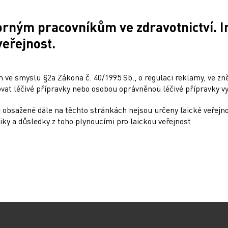
orným pracovníkům ve zdravotnictví. 
ování ePoukazů
NUDZ nabízí kurs pro r
dětí s úzkostí
veřejnost.
4
13. 12. 2024
radna přináší přehled o tom,
je ePoukaz, kde ho lze
Národní ústav duševního zdra
 ve smyslu §2a Zákona č. 40/1995 Sb., o regulaci reklamy, ve zněn
a jaké možnosti má lékař
připravil kurs pro rodiče dětí
at léčivé přípravky nebo osobou oprávněnou léčivé přípravky vy
předání pacientovi. Představí
s úzkostmi. Účast nabízí zdar
městech České republiky v r
 obsažené dále na těchto stránkách nejsou určeny laické veřejn
testovací…
iky a důsledky z toho plynoucími pro laickou veřejnost.