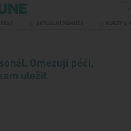
O
GRESY
AKTUÁLNÍ DISKUZE
KURZY A 
onál. Omezují péči,
kam uložit