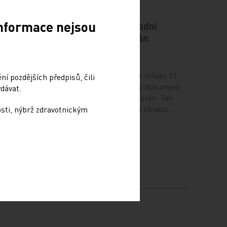
Informace nejsou
odiče
Vláda schválila Národní
kardiovaskulární plán
12. 12. 2024
ví (NUDZ)
Vláda na svém zasedání ve středu 11.
í pozdějších předpisů, čili
prosince schválila důležitý dokument,
dávat.
ma ve 14
Národní kardiovaskulární plán. Ten
ámci
definuje potřebné změny v oblasti…
osti, nýbrž zdravotnickým