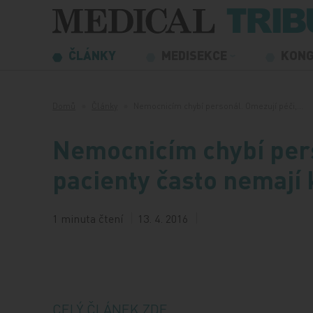
Přeskočit na obsah
ČLÁNKY
MEDISEKCE
KON
Domů
Články
Nemocnicím chybí personál. Omezují péči,…
Nemocnicím chybí pers
pacienty často nemají 
1 minuta čtení
13. 4. 2016
CELÝ ČLÁNEK ZDE