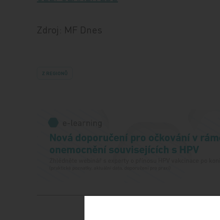
Zdroj: MF Dnes
Z REGIONŮ