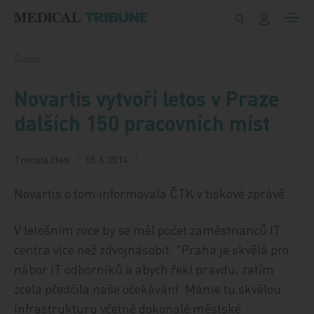
Přeskočit na obsah
Články
Novartis vytvoří letos v Praze
dalších 150 pracovních míst
1 minuta čtení
18. 6. 2014
Novartis o tom informovala ČTK v tiskové zprávě.
V letošním roce by se měl počet zaměstnanců IT
centra více než zdvojnásobit. "Praha je skvělá pro
nábor IT odborníků a abych řekl pravdu, zatím
zcela předčila naše očekávání. Máme tu skvělou
infrastrukturu včetně dokonalé městské