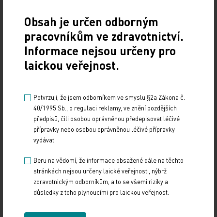
(CONy)
Obsah je určen odborným
10. 3. 2025
pracovníkům ve zdravotnictví.
19. světový kongres Controversies in Neurology (CONy)
se bude konat v termínu 20.–22. března 2025 v Praze.
Informace nejsou určeny pro
laickou veřejnost.
Vystavování ePoukazů
17. 12. 2024
Potvrzuji, že jsem odborníkem ve smyslu §2a Zákona č.
40/1995 Sb., o regulaci reklamy, ve znění pozdějších
Dnešní Poradna přináší přehled o tom, jak funguje
ePoukaz, kde ho lze uplatnit a jaké možnosti má lékař
předpisů, čili osobou oprávněnou předepisovat léčivé
při jeho předání pacientovi. Představí mimo…
přípravky nebo osobou oprávněnou léčivé přípravky
vydávat.
NUDZ nabízí kurs pro rodiče dětí s úzkostí
Beru na vědomí, že informace obsažené dále na těchto
stránkách nejsou určeny laické veřejnosti, nýbrž
13. 12. 2024
zdravotnickým odborníkům, a to se všemi riziky a
Národní ústav duševního zdraví (NUDZ) připravil kurs
důsledky z toho plynoucími pro laickou veřejnost.
pro rodiče dětí s úzkostmi. Účast nabízí zdarma ve 14
městech České republiky v rámci testovací…