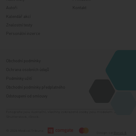
Autoři
Kontakt
Kalendář akcí
Znalostní testy
Personální inzerce
Obchodní podmínky
Ochrana osobních údajů
Podmínky užití
Obchodní podmínky předplatného
Odstoupení od smlouvy
Fotografie jsou ilustrační, všechny zobrazené osoby jsou modelem. Zdroj:
Shutterstock, iStock.
© 2026 Medical Tribune
Design od
Beneš &