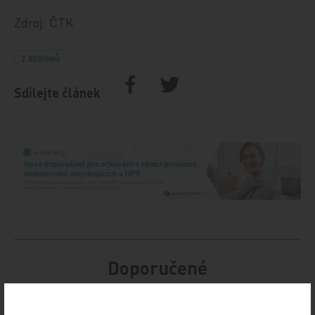
Zdroj: ČTK
Z REGIONŮ
Sdílejte článek
Doporučené
19. světový kongres Controversies in Neurology