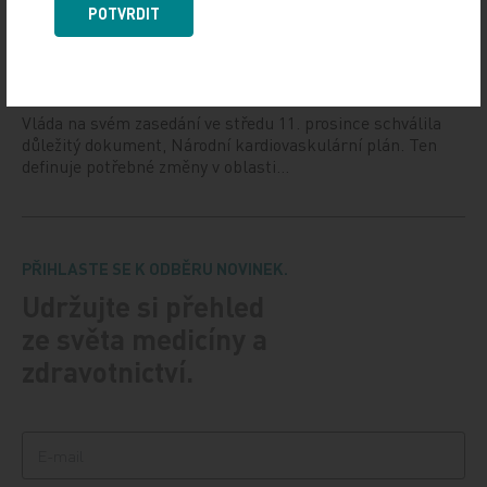
POTVRDIT
Vláda schválila Národní kardiovaskulární plán
12. 12. 2024
Vláda na svém zasedání ve středu 11. prosince schválila
důležitý dokument, Národní kardiovaskulární plán. Ten
definuje potřebné změny v oblasti…
PŘIHLASTE SE K ODBĚRU NOVINEK.
Udržujte si přehled
ze světa medicíny a
zdravotnictví.