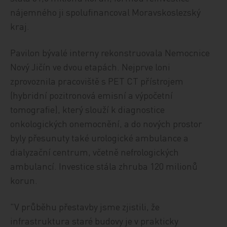
nájemného ji spolufinancoval Moravskoslezský
kraj.
Pavilon bývalé interny rekonstruovala Nemocnice
Nový Jičín ve dvou etapách. Nejprve loni
zprovoznila pracoviště s PET CT přístrojem
(hybridní pozitronová emisní a výpočetní
tomografie), který slouží k diagnostice
onkologických onemocnění, a do nových prostor
byly přesunuty také urologické ambulance a
dialyzační centrum, včetně nefrologických
ambulancí. Investice stála zhruba 120 milionů
korun.
"V průběhu přestavby jsme zjistili, že
infrastruktura staré budovy je v prakticky