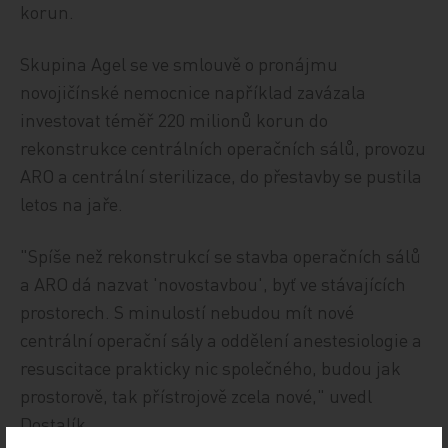
korun.
Skupina Agel se ve smlouvě o pronájmu
novojičínské nemocnice například zavázala
investovat téměř 220 milionů korun do
rekonstrukce centrálních operačních sálů, provozu
ARO a centrální sterilizace, do přestavby se pustila
letos na jaře.
"Spíše než rekonstrukcí se stavba operačních sálů
a ARO dá nazvat 'novostavbou', byť ve stávajících
prostorech. S minulostí nebudou mít nové
centrální operační sály a oddělení anestesiologie a
resuscitace prakticky nic společného, budou jak
prostorově, tak přístrojově zcela nové," uvedl
Dostalík.