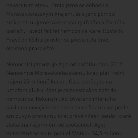
havarijním stavu. Proto jsme se dohodli s
Moravskoslezským krajem, že s jeho pomocí
zrekonstruujeme také prostory třetího a čtvrtého
podlaží," uvedl ředitel nemocnice Karel Dostalík.
Právě do těchto prostor se přesunula dnes
otevřená pracoviště.
Nemocnici provozuje Agel od počátku roku 2012.
Nemocnice Moravskoslezskému kraji platí roční
nájem 25 milionů korun. Část peněz jde na
umoření dluhu, část je reinvestována zpět do
nemocnice. Rekonstrukci bývalého interního
pavilonu novojičínské nemocnice financoval podle
smlouvy o pronájmu kraj právě z části peněz, které
získal na nájemném od společnosti Agel.
Konkrétně se na ní podílel částkou 54,5 milionu