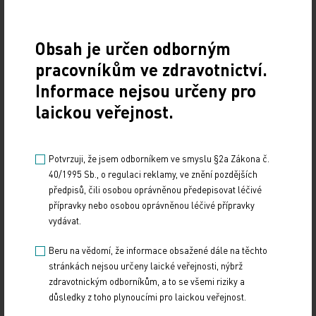
ČTK
Obsah je určen odborným
Zdroj:
pracovníkům ve zdravotnictví.
Informace nejsou určeny pro
Z REGIONŮ
laickou veřejnost.
Sdílejte článek
Potvrzuji, že jsem odborníkem ve smyslu §2a Zákona č.
40/1995 Sb., o regulaci reklamy, ve znění pozdějších
předpisů, čili osobou oprávněnou předepisovat léčivé
přípravky nebo osobou oprávněnou léčivé přípravky
vydávat.
Beru na vědomí, že informace obsažené dále na těchto
stránkách nejsou určeny laické veřejnosti, nýbrž
zdravotnickým odborníkům, a to se všemi riziky a
důsledky z toho plynoucími pro laickou veřejnost.
Doporučené