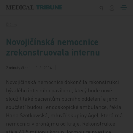
Přeskočit na obsah
Články
Novojičínská nemocnice
zrekonstruovala internu
2 minuty čtení
1. 5. 2014
Novojičínská nemocnice dokončila rekonstrukci
bývalého interního pavilonu, který bude nově
sloužit také pacientům plicního oddělení a jeho
součástí budou i endoskopické ambulance, řekla
Hana Szotkowská, mluvčí skupiny Agel, která má
nemocnici v pronájmu od kraje. Rekonstrukce
stála 61,5 milionu korun, formou reinvestice