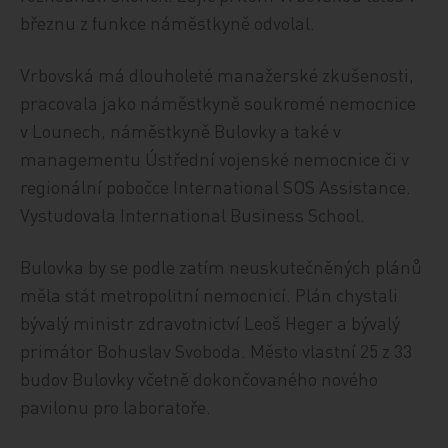
březnu z funkce náměstkyně odvolal.
Vrbovská má dlouholeté manažerské zkušenosti,
pracovala jako náměstkyně soukromé nemocnice
v Lounech, náměstkyně Bulovky a také v
managementu Ústřední vojenské nemocnice či v
regionální pobočce International SOS Assistance.
Vystudovala International Business School.
Bulovka by se podle zatím neuskutečněných plánů
měla stát metropolitní nemocnicí. Plán chystali
bývalý ministr zdravotnictví Leoš Heger a bývalý
primátor Bohuslav Svoboda. Město vlastní 25 z 33
budov Bulovky včetně dokončovaného nového
pavilonu pro laboratoře.