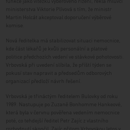
funkce jako vítězku výběrového řízení, řekla mluvčí
ministerstva Viktorie Plívová s tím, že ministr
Martin Holcát akceptoval doporučení výběrové
komise.
Nová ředitelka má stabilizovat situaci nemocnice,
kde část lékařů je kvůli personální a platové
politice předchozích vedení ve stávkové pohotovosti.
Vrbovská při uvedení slíbila, že příští týden se
pokusí stav napravit a předsedům odborových
organizací předloží návrh řešení.
Vrbovská je třináctým ředitelem Bulovky od roku
1989. Nastupuje po Zuzaně Bonhomme Hankeové,
která byla v červnu pověřena vedením nemocnice
poté, co tehdejší ředitel Petr Zajíc z vlastního
rozhodnutí skončil. Zajíc přitom Vrbovskou letos v