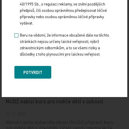
19. světový kongres Controversies in Neurology
40/1995 Sb., o regulaci reklamy, ve znění pozdějších
(CONy)
předpisů, čili osobou oprávněnou předepisovat léčivé
přípravky nebo osobou oprávněnou léčivé přípravky
10. 3. 2025
vydávat.
19. světový kongres Controversies in Neurology (CONy)
Beru na vědomí, že informace obsažené dále na těchto
se bude konat v termínu 20.–22. března 2025 v Praze.
stránkách nejsou určeny laické veřejnosti, nýbrž
zdravotnickým odborníkům, a to se všemi riziky a
Vystavování ePoukazů
důsledky z toho plynoucími pro laickou veřejnost.
17. 12. 2024
POTVRDIT
Dnešní Poradna přináší přehled o tom, jak funguje
ePoukaz, kde ho lze uplatnit a jaké možnosti má lékař
při jeho předání pacientovi. Představí mimo…
NUDZ nabízí kurs pro rodiče dětí s úzkostí
13. 12. 2024
Národní ústav duševního zdraví (NUDZ) připravil kurs
pro rodiče dětí s úzkostmi. Účast nabízí zdarma ve 14