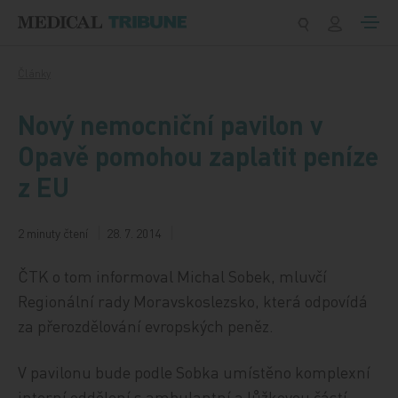
Přeskočit na obsah
Články
Nový nemocniční pavilon v
Opavě pomohou zaplatit peníze
z EU
2 minuty čtení
28. 7. 2014
ČTK o tom informoval Michal Sobek, mluvčí
Regionální rady Moravskoslezsko, která odpovídá
za přerozdělování evropských peněz.
V pavilonu bude podle Sobka umístěno komplexní
interní oddělení s ambulantní a lůžkovou částí.