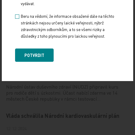
vydávat.
Vystavování ePoukazů
Beru na vědomí, že informace obsažené dále na těchto
stránkách nejsou určeny laické veřejnosti, nýbrž
17. 12. 2024
zdravotnickým odborníkům, a to se všemi riziky a
Dnešní Poradna přináší přehled o tom, jak funguje
důsledky z toho plynoucími pro laickou veřejnost.
ePoukaz, kde ho lze uplatnit a jaké možnosti má lékař
při jeho předání pacientovi. Představí mimo…
POTVRDIT
NUDZ nabízí kurs pro rodiče dětí s úzkostí
13. 12. 2024
Národní ústav duševního zdraví (NUDZ) připravil kurs
pro rodiče dětí s úzkostmi. Účast nabízí zdarma ve 14
městech České republiky v rámci testovací…
Vláda schválila Národní kardiovaskulární plán
12. 12. 2024