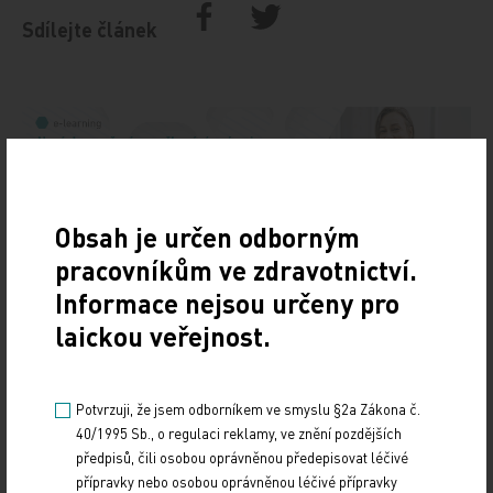
Sdílejte článek
Obsah je určen odborným
pracovníkům ve zdravotnictví.
Doporučené
Informace nejsou určeny pro
laickou veřejnost.
19. světový kongres Controversies in Neurology
(CONy)
Potvrzuji, že jsem odborníkem ve smyslu §2a Zákona č.
10. 3. 2025
40/1995 Sb., o regulaci reklamy, ve znění pozdějších
předpisů, čili osobou oprávněnou předepisovat léčivé
19. světový kongres Controversies in Neurology (CONy)
se bude konat v termínu 20.–22. března 2025 v Praze.
přípravky nebo osobou oprávněnou léčivé přípravky