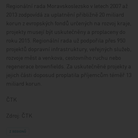
Regionální rada Moravskoslezsko v letech 2007 až
2013 zodpovídá za uplatnění přibližně 20 miliard
korun z evropských fondů určených na rozvoj kraje,
projekty musejí být uskutečněny a proplaceny do
roku 2015. Regionální rada už podpořila přes 950
projektů dopravní infrastruktury, veřejných služeb,
rozvoje měst a venkova, cestovního ruchu nebo
regenerace brownfields. Za uskutečněné projekty a
jejich části doposud proplatila příjemcům téměř 13
miliard korun.
ČTK
Zdroj: ČTK
Z REGIONŮ