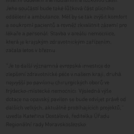
Jeho součástí bude také lůžková část plicního
oddělení a ambulance. Měl by se tak zvýšit komfort
a soukromí pacientů a rovněž zkvalitnit zázemí pro
lékaře a personál. Stavba v areálu nemocnice,
která je krajským zdravotnickým zařízením,
začala letos v březnu.
"Je to další významná evropská investice do
zlepšení zdravotnické péče v našem kraji, druhá
nejvyšší po pavilonu chirurgických oborů ve
frýdecko-místecké nemocnici. Výsledná výše
dotace na opavský pavilon se bude odvíjet právě od
dalších velkých, aktuálně probíhajících projektů,"
uvedla Kateřina Dostálová, ředitelka Úřadu
Regionální rady Moravskoslezsko.