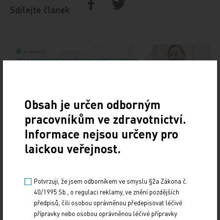
Sdílejte článek
Obsah je určen odborným
pracovníkům ve zdravotnictví.
Doporučené
Informace nejsou určeny pro
laickou veřejnost.
19. světový kongres Controversies in Neurology
(CONy)
Potvrzuji, že jsem odborníkem ve smyslu §2a Zákona č.
10. 3. 2025
40/1995 Sb., o regulaci reklamy, ve znění pozdějších
19. světový kongres Controversies in Neurology (CONy)
předpisů, čili osobou oprávněnou předepisovat léčivé
se bude konat v termínu 20.–22. března 2025 v Praze.
přípravky nebo osobou oprávněnou léčivé přípravky