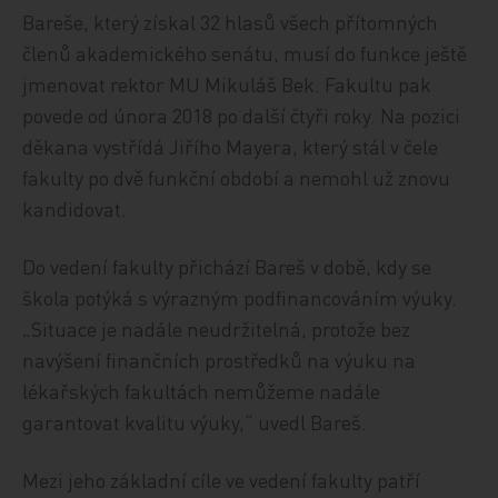
Bareše, který získal 32 hlasů všech přítomných
členů akademického senátu, musí do funkce ještě
jmenovat rektor MU Mikuláš Bek. Fakultu pak
povede od února 2018 po další čtyři roky. Na pozici
děkana vystřídá Jiřího Mayera, který stál v čele
fakulty po dvě funkční období a nemohl už znovu
kandidovat.
Do vedení fakulty přichází Bareš v době, kdy se
škola potýká s výrazným podfinancováním výuky.
„Situace je nadále neudržitelná, protože bez
navýšení finančních prostředků na výuku na
lékařských fakultách nemůžeme nadále
garantovat kvalitu výuky,“ uvedl Bareš.
Mezi jeho základní cíle ve vedení fakulty patří