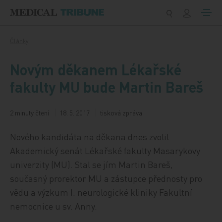
Přeskočit na obsah
Články
Novým děkanem Lékařské
fakulty MU bude Martin Bareš
2 minuty čtení
18. 5. 2017
tisková zpráva
Nového kandidáta na děkana dnes zvolil
Akademický senát Lékařské fakulty Masarykovy
univerzity (MU). Stal se jím Martin Bareš,
současný prorektor MU a zástupce přednosty pro
vědu a výzkum I. neurologické kliniky Fakultní
nemocnice u sv. Anny.