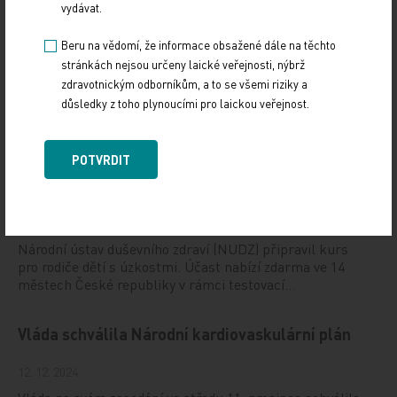
vydávat.
Vystavování ePoukazů
Beru na vědomí, že informace obsažené dále na těchto
stránkách nejsou určeny laické veřejnosti, nýbrž
17. 12. 2024
zdravotnickým odborníkům, a to se všemi riziky a
Dnešní Poradna přináší přehled o tom, jak funguje
důsledky z toho plynoucími pro laickou veřejnost.
ePoukaz, kde ho lze uplatnit a jaké možnosti má lékař
při jeho předání pacientovi. Představí mimo…
POTVRDIT
NUDZ nabízí kurs pro rodiče dětí s úzkostí
13. 12. 2024
Národní ústav duševního zdraví (NUDZ) připravil kurs
pro rodiče dětí s úzkostmi. Účast nabízí zdarma ve 14
městech České republiky v rámci testovací…
Vláda schválila Národní kardiovaskulární plán
12. 12. 2024