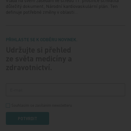
Vláda na svém zasedání ve středu 11. prosince schválila
důležitý dokument, Národní kardiovaskulární plán. Ten
definuje potřebné změny v oblasti…
PŘIHLASTE SE K ODBĚRU NOVINEK.
Udržujte si přehled
ze světa medicíny a
zdravotnictví.
Souhlasím se zasíláním newsletteru
POTVRDIT