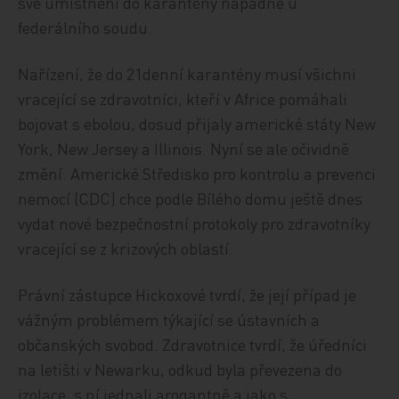
své umístnění do karantény napadne u
federálního soudu.
Nařízení, že do 21denní karantény musí všichni
vracející se zdravotníci, kteří v Africe pomáhali
bojovat s ebolou, dosud přijaly americké státy New
York, New Jersey a Illinois. Nyní se ale očividně
změní. Americké Středisko pro kontrolu a prevenci
nemocí (CDC) chce podle Bílého domu ještě dnes
vydat nové bezpečnostní protokoly pro zdravotníky
vracející se z krizových oblastí.
Právní zástupce Hickoxové tvrdí, že její případ je
vážným problémem týkající se ústavních a
občanských svobod. Zdravotnice tvrdí, že úředníci
na letišti v Newarku, odkud byla převezena do
izolace, s ní jednali arogantně a jako s