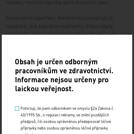
toaletu, mobilní sprcha ale k dispozici není.
Karanténní opatření, které kritici označují za
nelidské, má zabránit možnému šíření eboly.
Inkubační doba krvácivé horečky je 21 dní, což
odpovídá době nařízené izolace.
Podle Světové zdravotnické organizace se ebolou
Obsah je určen odborným
nakazilo již více než 10.000 lidí a zhruba polovina z
pracovníkům ve zdravotnictví.
nich nemoci podlehla.
Informace nejsou určeny pro
laickou veřejnost.
ČTK
Zdroj: ČTK
Potvrzuji, že jsem odborníkem ve smyslu §2a Zákona č.
40/1995 Sb., o regulaci reklamy, ve znění pozdějších
předpisů, čili osobou oprávněnou předepisovat léčivé
Z REGIONŮ
přípravky nebo osobou oprávněnou léčivé přípravky