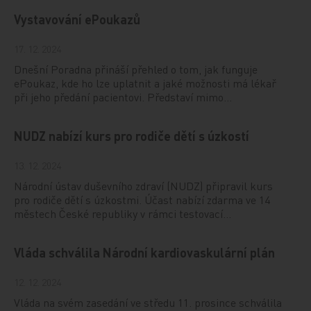
Vystavování ePoukazů
17. 12. 2024
Dnešní Poradna přináší přehled o tom, jak funguje
ePoukaz, kde ho lze uplatnit a jaké možnosti má lékař
při jeho předání pacientovi. Představí mimo…
NUDZ nabízí kurs pro rodiče dětí s úzkostí
13. 12. 2024
Národní ústav duševního zdraví (NUDZ) připravil kurs
pro rodiče dětí s úzkostmi. Účast nabízí zdarma ve 14
městech České republiky v rámci testovací…
Vláda schválila Národní kardiovaskulární plán
12. 12. 2024
Vláda na svém zasedání ve středu 11. prosince schválila