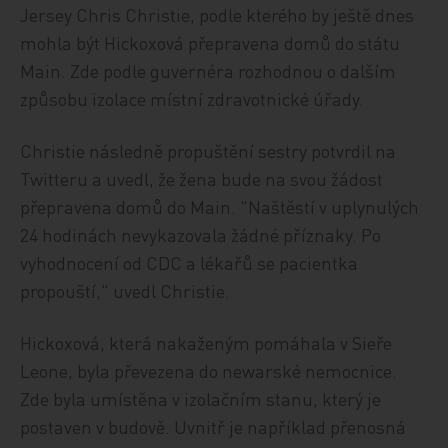
Jersey Chris Christie, podle kterého by ještě dnes
mohla být Hickoxová přepravena domů do státu
Main. Zde podle guvernéra rozhodnou o dalším
způsobu izolace místní zdravotnické úřady.
Christie následně propuštění sestry potvrdil na
Twitteru a uvedl, že žena bude na svou žádost
přepravena domů do Main. "Naštěstí v uplynulých
24 hodinách nevykazovala žádné příznaky. Po
vyhodnocení od CDC a lékařů se pacientka
propouští," uvedl Christie.
Hickoxová, která nakaženým pomáhala v Sieře
Leone, byla převezena do newarské nemocnice.
Zde byla umístěna v izolačním stanu, který je
postaven v budově. Uvnitř je například přenosná