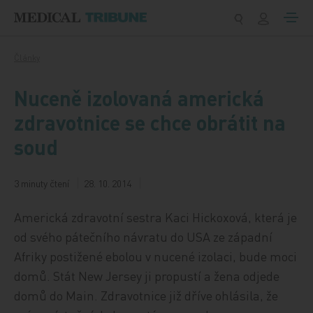
Přeskočit na obsah
Články
Nuceně izolovaná americká
zdravotnice se chce obrátit na
soud
3 minuty čtení
28. 10. 2014
Americká zdravotní sestra Kaci Hickoxová, která je
od svého pátečního návratu do USA ze západní
Afriky postižené ebolou v nucené izolaci, bude moci
domů. Stát New Jersey ji propustí a žena odjede
domů do Main. Zdravotnice již dříve ohlásila, že