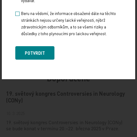
vydávat.
Sdílejte článek
Beru na vědomí, že informace obsažené dále na těchto
stránkách nejsou určeny laické veřejnosti, nýbrž
zdravotnickým odborníkům, a to se všemi riziky a
důsledky z toho plynoucími pro laickou veřejnost.
POTVRDIT
Doporučené
19. světový kongres Controversies in Neurology
(CONy)
10. 3. 2025
19. světový kongres Controversies in Neurology (CONy)
se bude konat v termínu 20.–22. března 2025 v Praze.