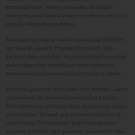
kriminálníkem. Mimo jiné uvedla, že dlouhé
hodiny musela čekat v izolační místnosti, aniž se jí
dostalo náležitého vysvětlení.
Nové opatření trojice států kritizoval jak Bílý dům,
tak lékařští experti. Prezidentův mluvčí Josh
Earnest dnes prohlásil, že přístup úřadů musí být
veden vědeckými poznatky a nesmí odrazovat
dobrovolníky od humanitárních misí proti ebole.
Americký guvernér státu New York Andrew Cuomo
již prohlásil, že zdravotníci vracející se z Afriky,
kteří nevykazují příznaky eboly, budou moci izolaci
strávit doma. Zároveň prý dostanou náhradu za
ušlou mzdu. Přehodnocení podmínek povinné
karantény ohlásil také guvernér sousedního New