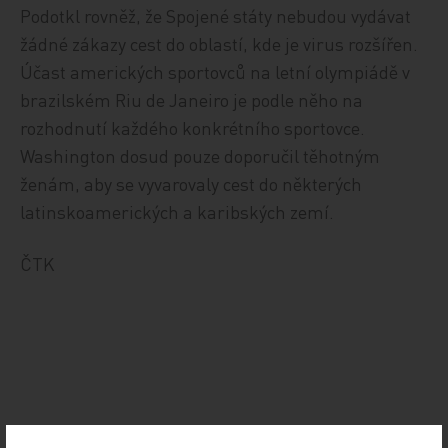
Podotkl rovněž, že Spojené státy nebudou vydávat
žádné zákazy cest do oblastí, kde je virus rozšířen.
Účast amerických sportovců na letní olympiádě v
brazilském Riu de Janeiro je podle něho na
rozhodnutí každého konkrétního sportovce.
Washington dosud pouze doporučil těhotným
ženám, aby se vyvarovaly cest do některých
latinskoamerických a karibských zemí.
ČTK