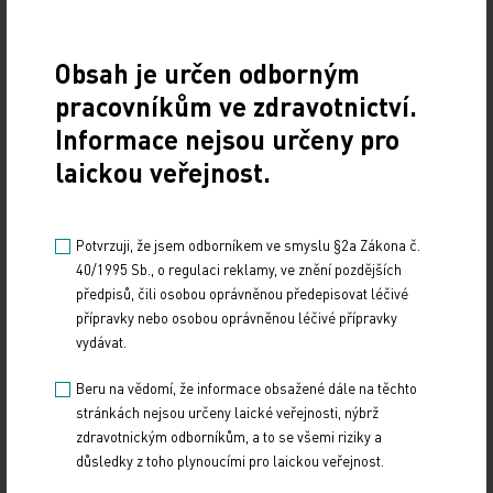
Obsah je určen odborným
Zdroj: ČTK
pracovníkům ve zdravotnictví.
Informace nejsou určeny pro
Z REGIONŮ
laickou veřejnost.
Sdílejte článek
Potvrzuji, že jsem odborníkem ve smyslu §2a Zákona č.
40/1995 Sb., o regulaci reklamy, ve znění pozdějších
předpisů, čili osobou oprávněnou předepisovat léčivé
přípravky nebo osobou oprávněnou léčivé přípravky
vydávat.
Beru na vědomí, že informace obsažené dále na těchto
stránkách nejsou určeny laické veřejnosti, nýbrž
zdravotnickým odborníkům, a to se všemi riziky a
Doporučené
důsledky z toho plynoucími pro laickou veřejnost.