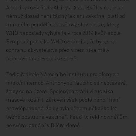
Ameriky rozšířit do Afriky a Asie. Kvůli viru, proti
němuž dosud není žádný lék ani vakcína, platí od
minulého pondělí celosvětový stav nouze, který
WHO naposledy vyhlásila v roce 2014 kvůli ebole.
Evropská pobočka WHO oznámila, že by se na
ochranu obyvatelstva před virem zika měly
připravit také evropské země.
Podle ředitele Národního institutu pro alergie a
infekční nemoci Anthonyho Fauciho se neočekává,
že by se na území Spojených států virus zika
masově rozšířil. Zároveň však podle něho "není
pravděpodobné, že by byla během několika let
běžně dostupná vakcína". Fauci to řekl novinářům
po svém jednání v Bílém domě.