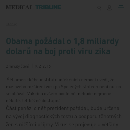
Přeskočit na obsah
Články
Obama požádal o 1,8 miliardy
dolarů na boj proti viru zika
2 minuty čtení
9. 2. 2016
Šéf amerického institutu infekčních nemocí uvedl, že
masového rozšíření viru po Spojených státech není nutno
se obávat. Vakcína ovšem podle něj nebude nejméně
několik let běžně dostupná.
Část peněz, o něž prezident požádal, bude určena
na vývoj diagnostických testů a podporu těhotných
žen s nižšími příjmy. Virus se projevuje u většiny