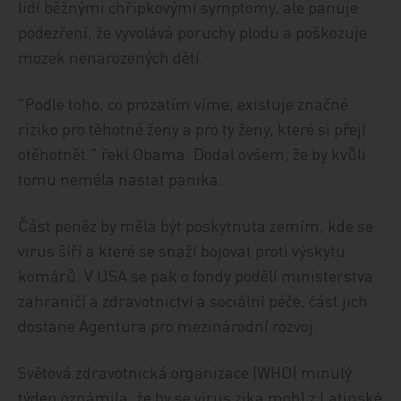
lidí běžnými chřipkovými symptomy, ale panuje
podezření, že vyvolává poruchy plodu a poškozuje
mozek nenarozených dětí.
"Podle toho, co prozatím víme, existuje značné
riziko pro těhotné ženy a pro ty ženy, které si přejí
otěhotnět," řekl Obama. Dodal ovšem, že by kvůli
tomu neměla nastat panika.
Část peněz by měla být poskytnuta zemím, kde se
virus šíří a které se snaží bojovat proti výskytu
komárů. V USA se pak o fondy podělí ministerstva
zahraničí a zdravotnictví a sociální péče, část jich
dostane Agentura pro mezinárodní rozvoj.
Světová zdravotnická organizace (WHO) minulý
týden oznámila, že by se virus zika mohl z Latinské